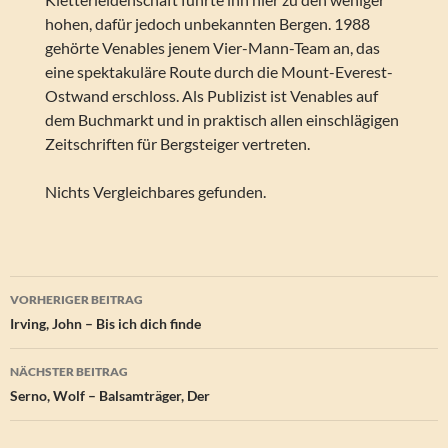
hohen, dafür jedoch unbekannten Bergen. 1988
gehörte Venables jenem Vier-Mann-Team an, das
eine spektakuläre Route durch die Mount-Everest-
Ostwand erschloss. Als Publizist ist Venables auf
dem Buchmarkt und in praktisch allen einschlägigen
Zeitschriften für Bergsteiger vertreten.
Nichts Vergleichbares gefunden.
Beitragsnavigation
VORHERIGER BEITRAG
Irving, John – Bis ich dich finde
NÄCHSTER BEITRAG
Serno, Wolf – Balsamträger, Der