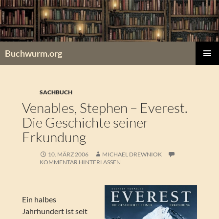
Zum
Inhalt
springen
Buchwurm.org
PRIMÄR
MENÜ
SACHBUCH
Venables, Stephen – Everest.
Die Geschichte seiner
Erkundung
10. MÄRZ 2006
MICHAEL DREWNIOK
KOMMENTAR HINTERLASSEN
Ein halbes
Jahrhundert ist seit