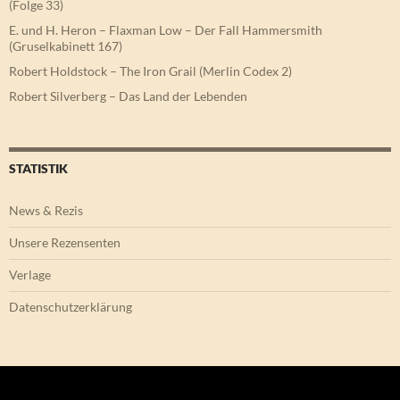
(Folge 33)
E. und H. Heron – Flaxman Low – Der Fall Hammersmith
(Gruselkabinett 167)
Robert Holdstock – The Iron Grail (Merlin Codex 2)
Robert Silverberg – Das Land der Lebenden
STATISTIK
News & Rezis
Unsere Rezensenten
Verlage
Datenschutzerklärung