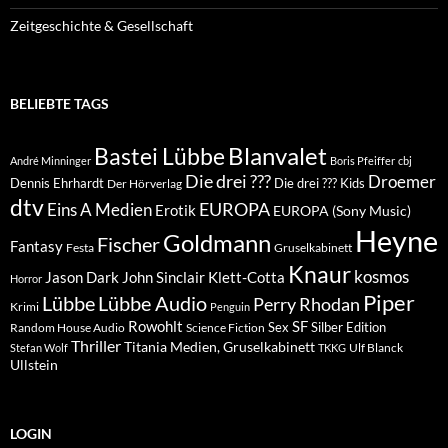
Zeitgeschichte & Gesellschaft
BELIEBTE TAGS
Blanvalet
Bastei Lübbe
André Minninger
Boris Pfeiffer
cbj
Die drei ???
Droemer
Dennis Ehrhardt
Die drei ??? Kids
Der Hörverlag
dtv
EUROPA
Eins A Medien
Erotik
EUROPA (Sony Music)
Heyne
Goldmann
Fischer
Fantasy
Festa
Gruselkabinett
Knaur
kosmos
Klett-Cotta
Jason Dark
John Sinclair
Horror
Piper
Lübbe Audio
Lübbe
Perry Rhodan
Krimi
Penguin
Rowohlt
SF
Sex
Silber Edition
Random House Audio
Science Fiction
Thriller
Titania Medien, Gruselkabinett
Ulf Blanck
Stefan Wolf
TKKG
Ullstein
LOGIN