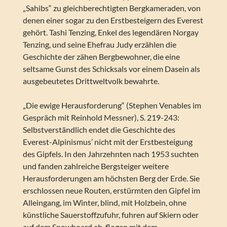
„Sahibs“ zu gleichberechtigten Bergkameraden, von
denen einer sogar zu den Erstbesteigern des Everest
gehört. Tashi Tenzing, Enkel des legendären Norgay
Tenzing, und seine Ehefrau Judy erzählen die
Geschichte der zähen Bergbewohner, die eine
seltsame Gunst des Schicksals vor einem Dasein als
ausgebeutetes Drittweltvolk bewahrte.
„Die ewige Herausforderung“ (Stephen Venables im
Gespräch mit Reinhold Messner), S. 219-243:
Selbstverständlich endet die Geschichte des
Everest-Alpinismus’ nicht mit der Erstbesteigung
des Gipfels. In den Jahrzehnten nach 1953 suchten
und fanden zahlreiche Bergsteiger weitere
Herausforderungen am höchsten Berg der Erde. Sie
erschlossen neue Routen, erstürmten den Gipfel im
Alleingang, im Winter, blind, mit Holzbein, ohne
künstliche Sauerstoffzufuhr, fuhren auf Skiern oder
auf dem Snowboard ab, flogen mit dem