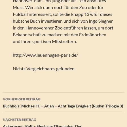
Hannover-Fan – ob jung oder alt – ein absolutes
Muss. Wer sich dann noch für den Zoo oder für
Fußball interessiert, sollte die knapp 13 € für dieses
hübsche Buch investieren und sich von Ingo Siegner
in den Hannoveraner Zoo entführen lassen, um dort
Bekanntschaft zu machen mit den Erdmännchen
und ihren sportiven Mitstreitern.
http://www.leuenhagen-paris.de/
Nichts Vergleichbares gefunden.
Beitragsnavigation
VORHERIGER BEITRAG
Buchholz, Michael H. – Atlan – Acht Tage Ewigkeit (Rudyn-Trilogie 3)
NÄCHSTER BEITRAG
Ackermann, Rolf – Fluch des Diamanten, Der