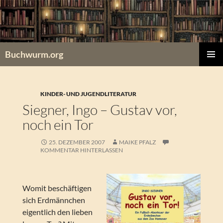
Zum
Inhalt
springen
Buchwurm.org
PRIMÄR
MENÜ
KINDER- UND JUGENDLITERATUR
Siegner, Ingo – Gustav vor,
noch ein Tor
25. DEZEMBER 2007
MAIKE PFALZ
KOMMENTAR HINTERLASSEN
Womit beschäftigen
sich Erdmännchen
eigentlich den lieben