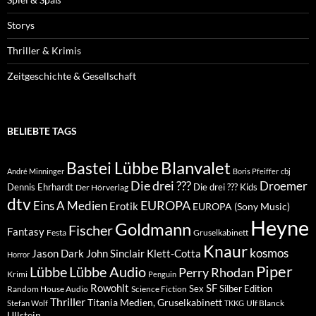
Storys
Thriller & Krimis
Zeitgeschichte & Gesellschaft
BELIEBTE TAGS
Blanvalet
Bastei Lübbe
André Minninger
Boris Pfeiffer
cbj
Die drei ???
Droemer
Dennis Ehrhardt
Die drei ??? Kids
Der Hörverlag
dtv
EUROPA
Eins A Medien
Erotik
EUROPA (Sony Music)
Heyne
Goldmann
Fischer
Fantasy
Festa
Gruselkabinett
Knaur
kosmos
Klett-Cotta
Jason Dark
John Sinclair
Horror
Piper
Lübbe Audio
Lübbe
Perry Rhodan
Krimi
Penguin
Rowohlt
SF
Sex
Silber Edition
Random House Audio
Science Fiction
Thriller
Titania Medien, Gruselkabinett
Ulf Blanck
Stefan Wolf
TKKG
Ullstein