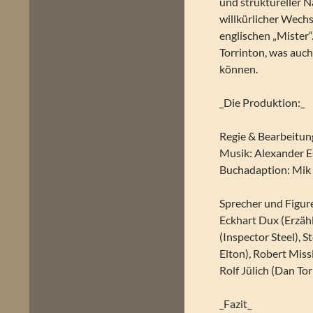
und struktureller 
willkürlicher Wech
englischen „Mister“
Torrinton, was auch
können.
_Die Produktion:_
Regie & Bearbeitu
Musik: Alexander E
Buchadaption: Mik
Sprecher und Figur
Eckhart Dux (Erzäh
(Inspector Steel), 
Elton), Robert Miss
Rolf Jülich (Dan Tor
_Fazit_