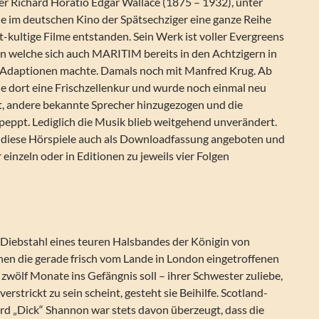
ler Richard Horatio Edgar Wallace (1875 – 1932), unter
 im deutschen Kino der Spätsechziger eine ganze Reihe
kultige Filme entstanden. Sein Werk ist voller Evergreens
 an welche sich auch MARITIM bereits in den Achtzigern in
-Adaptionen machte. Damals noch mit Manfred Krug. Ab
ie dort eine Frischzellenkur und wurde noch einmal neu
ßt, andere bekannte Sprecher hinzugezogen und die
peppt. Lediglich die Musik blieb weitgehend unverändert.
diese Hörspiele auch als Downloadfassung angeboten und
 einzeln oder in Editionen zu jeweils vier Folgen
 Diebstahl eines teuren Halsbandes der Königin von
hen die gerade frisch vom Lande in London eingetroffenen
zwölf Monate ins Gefängnis soll – ihrer Schwester zuliebe,
verstrickt zu sein scheint, gesteht sie Beihilfe. Scotland-
rd „Dick“ Shannon war stets davon überzeugt, dass die