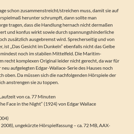
ge schon zusammenstreicht/streichen muss, damit sie auf
örspielmaß herunter schrumpft, dann sollte man
orge tragen, dass die Handlung hernach nicht dermaßen
rt und konfus wirkt sowie durch spannungshinderliche
och zusätzlich ausgebremst wird. Sprecherseitig und von
r, ist „Das Gesicht im Dunkeln“ ebenfalls nicht das Gelbe
zumindest noch im stabilen Mittelfeld. Die Maritim-
 recht komplexen Original leider nicht gerecht, da war für
er neu aufgelegten Edgar-Wallace-Serie des Hauses noch
ch oben. Da müssen sich die nachfolgenden Hörspiele der
ich anstrengen sie zu toppen.
 Laufzeit von ca. 77 Minuten
e Face in the Night“ (1924) von Edgar Wallace
004)
2008), ungekürzte Hörspielfassung – ca. 72 MB, AAX-