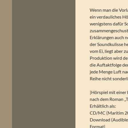
Wenn man die Vorla
ein verdauliches H
wenigstens dafür S
zusammengeschuste
Erklärungen auch n
der Soundkulisse he
vom Ei, liegt aber 
Produktion wird dem
die Auftaktfolge d
jede Menge Luft na
Reihe nicht sonderl
|Hörspiel mit einer
nach dem Roman „Th
Erhältlich als:
CD/MC (Maritim 2
Download (Audible 
Format|