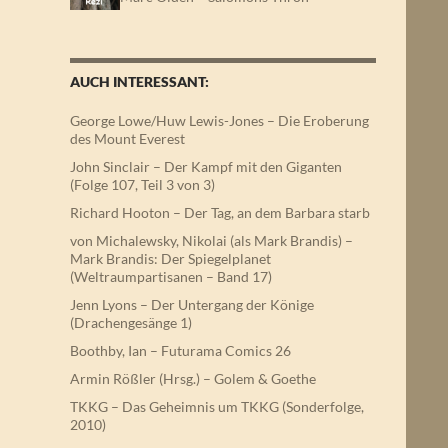
AUCH INTERESSANT:
George Lowe/Huw Lewis-Jones – Die Eroberung
des Mount Everest
John Sinclair – Der Kampf mit den Giganten
(Folge 107, Teil 3 von 3)
Richard Hooton – Der Tag, an dem Barbara starb
von Michalewsky, Nikolai (als Mark Brandis) –
Mark Brandis: Der Spiegelplanet
(Weltraumpartisanen – Band 17)
Jenn Lyons – Der Untergang der Könige
(Drachengesänge 1)
Boothby, Ian – Futurama Comics 26
Armin Rößler (Hrsg.) – Golem & Goethe
TKKG – Das Geheimnis um TKKG (Sonderfolge,
2010)