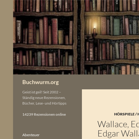
Zum
Inhalt
springen
Buchwurm.org
Geist ist geil! Seit 2002 –
Ständig neue Rezensionen,
Bücher, Lese- und Hörtipps
HÖRSPIELE /
14239 Rezensionen online
Wallace, E
Edgar Wall
Abenteuer