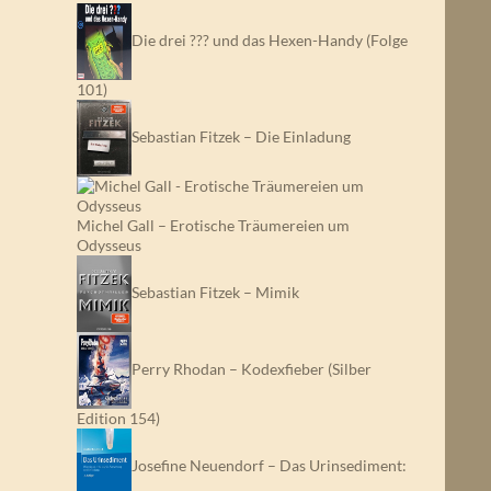
Die drei ??? und das Hexen-Handy (Folge
101)
Sebastian Fitzek – Die Einladung
Michel Gall – Erotische Träumereien um
Odysseus
Sebastian Fitzek – Mimik
Perry Rhodan – Kodexfieber (Silber
Edition 154)
Josefine Neuendorf – Das Urinsediment: