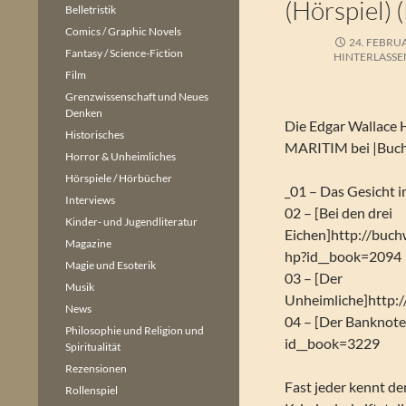
(Hörspiel) 
Belletristik
Comics / Graphic Novels
24. FEBRU
Fantasy / Science-Fiction
HINTERLASSE
Film
Grenzwissenschaft und Neues
Denken
Die Edgar Wallace 
Historisches
MARITIM bei |Buc
Horror & Unheimliches
Hörspiele / Hörbücher
_01 – Das Gesicht 
Interviews
02 – [Bei den drei
Kinder- und Jugendliteratur
Eichen]http://buch
Magazine
hp?id__book=2094
Magie und Esoterik
03 – [Der
Musik
Unheimliche]http:
News
04 – [Der Banknote
Philosophie und Religion und
id__book=3229
Spiritualität
Rezensionen
Fast jeder kennt de
Rollenspiel