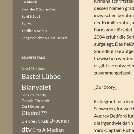
Kriminalschriftstel
Sachbuch
dessen Namen grade
Skurriles & Satirisches
inzwischen berühmt-
Spiel & Spaß
der Krimiliteratur,
Storys
Form von Hörspiel
Thriller & Krimis
2004 erfuhr die Ser
Zeitgeschichte & Gesellschaft
aufgelegt. Das hei
Soundkulisse aufge
Inzwischen werden 
BELIEBTE TAGS
es gibt sie entweder
André Minninger
zusammengefasst.
Bastei Lübbe
Blanvalet
_Zur Story_
Boris Pfeiffer
cbj
Dennis Ehrhardt
Es beginnt mit dem
Der Hörverlag
Schweden, für welc
Die drei ???
Audrey Bedford für 
Droemer
Die drei ??? Kids
die irgendwie darin 
dtv
Eins A Medien
Yard-Captain Richa