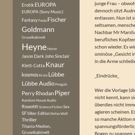
junge Frau – obwohl
EUROPA
Erotik
dennoch sitzt Audr
EUROPA (Sony Music)
entlassen. Nun ist s
Fischer
Fantasy
Festa
seltsamen, mensch
Goldmann
Nachbar Mr Marsha
Gruselkabinett
berufliches Kopfze
Heyne
schon wieder. Es wir
Horror
ominöse „Gesicht im
Jason Dark
John Sinclair
in die Arme schlie
Knaur
Klett-Cotta
Lübbe
kosmos
_Eindrücke_
Krimi
Lübbe Audio
Penguin
Wer die Vorlage (die
Piper
Perry Rhodan
nicht kennt, kann s
Random House Audio
überdies nicht imm
Rowohlt
Sex
Science Fiction
agieren scheinen. Es
SF
Silber Edition
Stefan Wolf
so manche Aktion n
Thriller
spannungsförderlich
Titania Medien,
Gruselkabinett
Bogen zu spannen, 