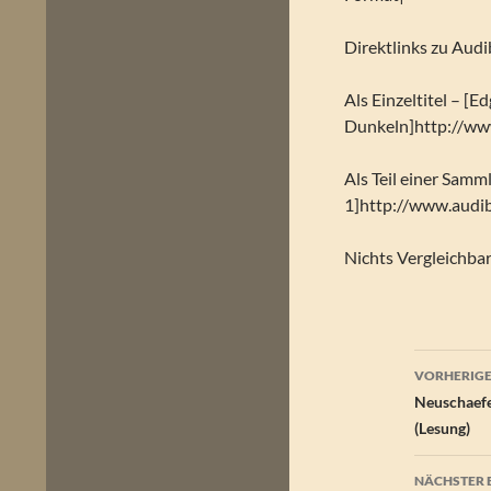
Direktlinks zu Audi
Als Einzeltitel – [
Dunkeln]http://ww
Als Teil einer Samm
1]http://www.audi
Nichts Vergleichba
Beitr
VORHERIGE
Neuschaefe
(Lesung)
NÄCHSTER 