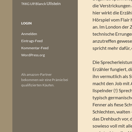
Ullstein
Ulf Blanck
TKKG
die Verstrickungen 
hier wirkt die Erzä
Hörspiel vom Flair
LOGIN
an. Im London der 
technische Errungen
Anmelden
anzutreffen gewesen
Eintrags-Feed
spricht mehr dafür,
Kommentar-Feed
WordPress.org
Die Sprecherleistun
Erzähler fungiert, d
Als amazon-Partner
ihn vermutlich als 
bekommen wir eine Prämie bei
macht den Job mit A
qualifizierten Käufen.
lispelnder (!) Spre
typisch germanische
Fenner als fiese Sch
Schlechten, walten –
das Drehbuch vor, d
sowieso voll mit al