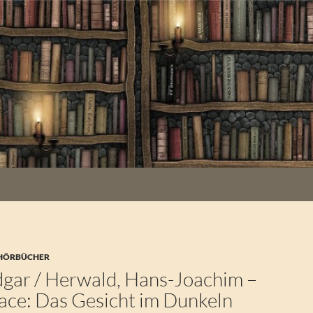
 HÖRBÜCHER
dgar / Herwald, Hans-Joachim –
ace: Das Gesicht im Dunkeln