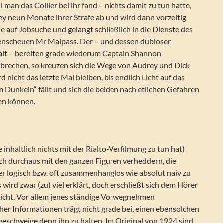
 man das Collier bei ihr fand – nichts damit zu tun hatte,
ey neun Monate ihrer Strafe ab und wird dann vorzeitig
ie auf Jobsuche und gelangt schließlich in die Dienste des
enscheuen Mr Malpass. Der – und dessen dubioser
lt – bereiten grade wiederum Captain Shannon
rbrechen, so kreuzen sich die Wege von Audrey und Dick
d nicht das letzte Mal bleiben, bis endlich Licht auf das
 Dunkeln“ fällt und sich die beiden nach etlichen Gefahren
ßen können.
 inhaltlich nichts mit der Rialto-Verfilmung zu tun hat)
ich durchaus mit den ganzen Figuren verheddern, die
er logisch bzw. oft zusammenhanglos wie absolut naiv zu
 wird zwar (zu) viel erklärt, doch erschließt sich dem Hörer
icht. Vor allem jenes ständige Vorwegnehmen
er Informationen trägt nicht grade bei, einen ebensolchen
geschweige denn ihn zu halten. Im Original von 1924 sind