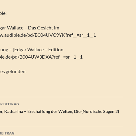
ble:
Edgar Wallace – Das Gesicht im
w.audible.de/pd/B004UVC9YK?ref__=sr__1__1
lung – [Edgar Wallace – Edition
ble.de/pd/B004UW3DXA?ref__=sr__1__1
res gefunden.
agsnavigation
R BEITRAG
r, Katharina – Erschaffung der Welten, Die (Nordische Sagen 2)
BEITRAG