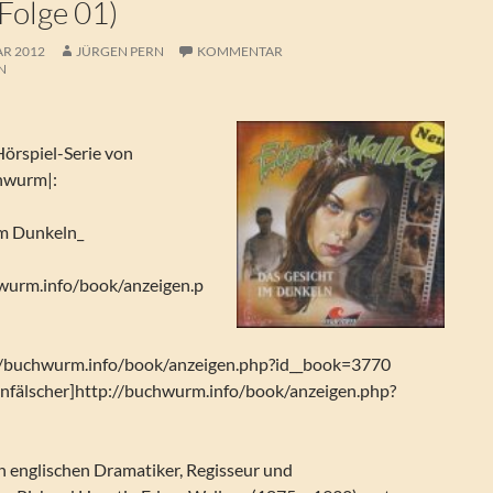
(Folge 01)
AR 2012
JÜRGEN PERN
KOMMENTAR
N
Hörspiel-Serie von
hwurm|:
im Dunkeln_
wurm.info/book/anzeigen.p
//buchwurm.info/book/anzeigen.php?id__book=3770
nfälscher]http://buchwurm.info/book/anzeigen.php?
n englischen Dramatiker, Regisseur und