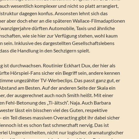
auch wesentlich komplexer und nicht so platt arrangiert,
hlstruktur dagegen konfus. Ansonsten lehnt sich das
 her aber doch eher an die späteren Wallace-Filmadaptionen
Zwanzigerjahre dürften Automobile, Taxis und ähnliche
schaften, wie sie hier zur Verfügung stehen, wohl kaum
 sein. Inklusive des dargestellten Gesellschaftslebens
 dass die Handlung in den Sechzigern spielt.
g ist durchwachsen. Routinier Eckhart Dux, der hier als
ürfte Hörspiel-Fans sicher ein Begriff sein, andere kennen
Stimme ungezählter TV-Werbeclips. Das passt ganz gut, er
bstand am Besten. Auf der anderen Seite der Skala ein
cher, der ausgerechnet auch noch Smith heißt. Mit einer
n Fehl-Betonung des „Ti-äitsch“. Naja. Auch Barbara
wester lässt ein bisschen viel des Guten, respektive
 ein Teil dieses massiven Overacting gibt ihr dabei sicher
ennoch ist es schon fast schmerzhaft nervig. Das ist
lerlei Ungereimtheiten, nicht nur logischer, dramaturgischer