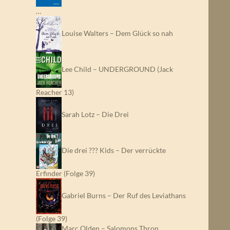
…
Louise Walters – Dem Glück so nah
Lee Child – UNDERGROUND (Jack
Reacher 13)
Sarah Lotz – Die Drei
Die drei ??? Kids – Der verrückte
Erfinder (Folge 39)
Gabriel Burns – Der Ruf des Leviathans
(Folge 39)
Marc Olden – Salomons Thron