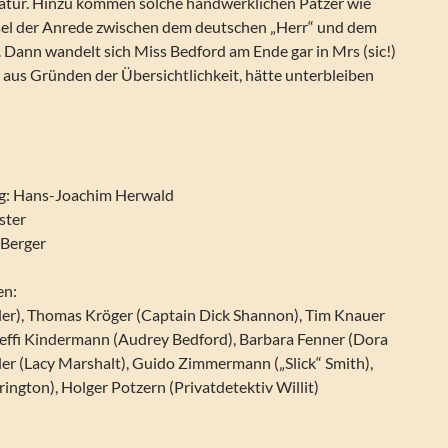
Natur. Hinzu kommen solche handwerklichen Patzer wie
sel der Anrede zwischen dem deutschen „Herr“ und dem
. Dann wandelt sich Miss Bedford am Ende gar in Mrs (sic!)
 aus Gründen der Übersichtlichkeit, hätte unterbleiben
ng: Hans-Joachim Herwald
ster
 Berger
en:
ler), Thomas Kröger (Captain Dick Shannon), Tim Knauer
Steffi Kindermann (Audrey Bedford), Barbara Fenner (Dora
ler (Lacy Marshalt), Guido Zimmermann („Slick“ Smith),
rington), Holger Potzern (Privatdetektiv Willit)