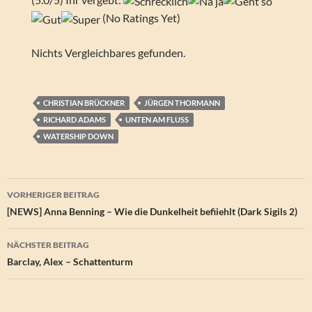
(No Ratings Yet)
Nichts Vergleichbares gefunden.
CHRISTIAN BRÜCKNER
JÜRGEN THORMANN
RICHARD ADAMS
UNTEN AM FLUSS
WATERSHIP DOWN
Beitragsnavigation
VORHERIGER BEITRAG
[NEWS] Anna Benning – Wie die Dunkelheit befiiehlt (Dark Sigils 2)
NÄCHSTER BEITRAG
Barclay, Alex – Schattenturm