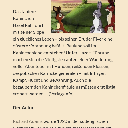
Das tapfere
Kaninchen
Hazel Rah führt
mit seiner Sippe
ein glückliches Leben – bis seinen Bruder Fiver eine
düstere Vorahnung befällt: Bauland soll im
Kaninchenland entstehen! Unter Hazels Führung
machen sich die Mutigsten auf zu einer Wanderung
voller Abenteuer mit Hunden, reißenden Flüssen,
despotischen Karnickelgenerälen – mit Intrigen,
Kampf, Flucht und Bewährung. Auch die
bezaubernden Kaninchenfräuleins müssen erst listig
erobert werden … (Verlagsinfo)
Der Autor
Richard Adams
wurde 1920 in der südenglischen
Grafschaft Berkshire, wo auch dieser Roman spielt,