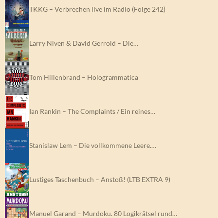
TKKG – Verbrechen live im Radio (Folge 242)
Larry Niven & David Gerrold – Die…
Tom Hillenbrand – Hologrammatica
Ian Rankin – The Complaints / Ein reines…
Stanislaw Lem – Die vollkommene Leere.…
Lustiges Taschenbuch – Anstoß! (LTB EXTRA 9)
Manuel Garand – Murdoku. 80 Logikrätsel rund…