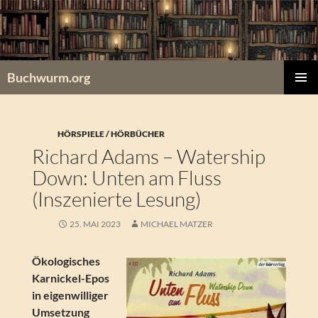
Zum
Inhalt
springen
Buchwurm.org
PRIMÄR
MENÜ
HÖRSPIELE / HÖRBÜCHER
Richard Adams – Watership
Down: Unten am Fluss
(Inszenierte Lesung)
25. MAI 2023
MICHAEL MATZER
Ökologisches
Karnickel-Epos
in eigenwilliger
Umsetzung