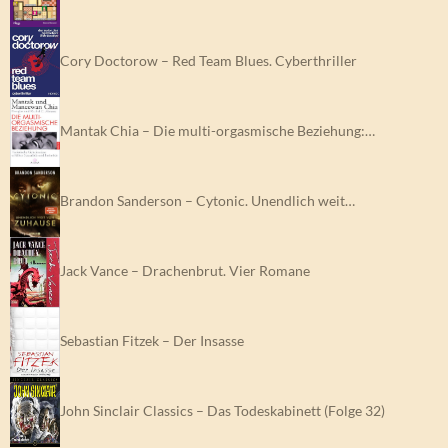
Cory Doctorow – Red Team Blues. Cyberthriller
Mantak Chia – Die multi-orgasmische Beziehung:…
Brandon Sanderson – Cytonic. Unendlich weit…
Jack Vance – Drachenbrut. Vier Romane
Sebastian Fitzek – Der Insasse
John Sinclair Classics – Das Todeskabinett (Folge 32)