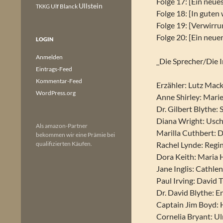
Folge 17: [Ein neu
Ullstein
Ulf Blanck
TKKG
Folge 18: [In guten
Folge 19: [Verwirr
Folge 20: [Ein neu
LOGIN
Anmelden
_Die Sprecher/Die 
Eintrags-Feed
Kommentar-Feed
Erzähler: Lutz Mac
WordPress.org
Anne Shirley: Marie
Dr. Gilbert Blythe:
Diana Wright: Usc
Als amazon-Partner
Marilla Cuthbert:
bekommen wir eine Prämie bei
qualifizierten Käufen.
Rachel Lynde: Regi
Dora Keith: Maria 
Jane Inglis: Cathle
Paul Irving: David 
Dr. David Blythe: 
Captain Jim Boyd:
Cornelia Bryant: U