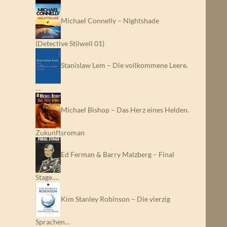
Michael Connelly – Nightshade
(Detective Stilwell 01)
Stanislaw Lem – Die vollkommene Leere.
…
Michael Bishop – Das Herz eines Helden.
Zukunftsroman
Ed Ferman & Barry Malzberg – Final
Stage.…
Kim Stanley Robinson – Die vierzig
Sprachen…