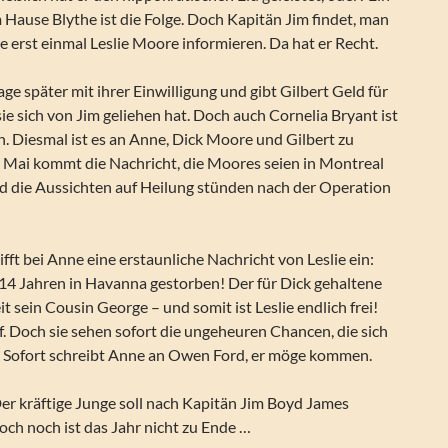
m Hause Blythe ist die Folge. Doch Kapitän Jim findet, man
he erst einmal Leslie Moore informieren. Da hat er Recht.
ge später mit ihrer Einwilligung und gibt Gilbert Geld für
sie sich von Jim geliehen hat. Doch auch Cornelia Bryant ist
. Diesmal ist es an Anne, Dick Moore und Gilbert zu
g Mai kommt die Nachricht, die Moores seien in Montreal
 die Aussichten auf Heilung stünden nach der Operation
fft bei Anne eine erstaunliche Nachricht von Leslie ein:
 14 Jahren in Havanna gestorben! Der für Dick gehaltene
t sein Cousin George – und somit ist Leslie endlich frei!
f. Doch sie sehen sofort die ungeheuren Chancen, die sich
n. Sofort schreibt Anne an Owen Ford, er möge kommen.
r kräftige Junge soll nach Kapitän Jim Boyd James
ch noch ist das Jahr nicht zu Ende …