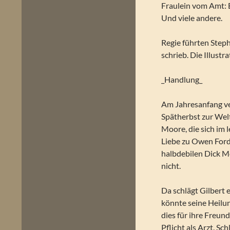
Fraulein vom Amt:
Und viele andere.
Regie führten Step
schrieb. Die Illust
_Handlung_
Am Jahresanfang ve
Spätherbst zur Welt
Moore, die sich im l
Liebe zu Owen Ford 
halbdebilen Dick M
nicht.
Da schlägt Gilbert 
könnte seine Heilu
dies für ihre Freun
Pflicht als Arzt. Sc