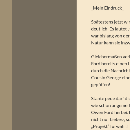
_Mein Eindruck_
Spätestens jetzt wi
deutlich: Es lautet
war bislang von der
Natur kann sie inzw
Gleichermaßen verhä
Ford bereits einen L
durch die Nachricht
Cousin George eine
gepfiffen!
Stante pede darf d
wie schon angemer
Owen Ford herbei. I
nicht nur Liebes-, 
„Projekt“ fürwahr!