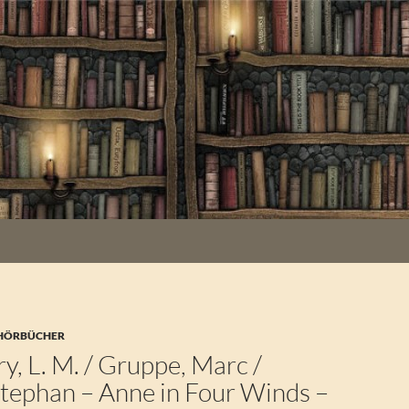
 HÖRBÜCHER
, L. M. / Gruppe, Marc /
Stephan – Anne in Four Winds –