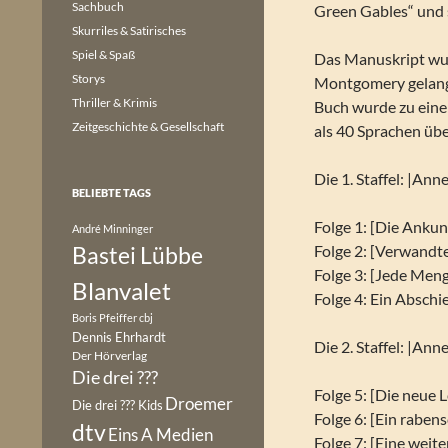
Sachbuch
Green Gables“ und 
Skurriles & Satirisches
Spiel & Spaß
Das Manuskript wur
Storys
Montgomery gelang, 
Thriller & Krimis
Buch wurde zu eine
Zeitgeschichte & Gesellschaft
als 40 Sprachen übe
Die 1. Staffel: |An
BELIEBTE TAGS
Folge 1: [Die Anku
André Minninger
Bastei Lübbe
Folge 2: [Verwandt
Folge 3: [Jede Men
Blanvalet
Folge 4: Ein Abschi
Boris Pfeiffer
cbj
Dennis Ehrhardt
Die 2. Staffel: |Ann
Der Hörverlag
Die drei ???
Folge 5: [Die neue 
Droemer
Die drei ??? Kids
Folge 6: [Ein raben
dtv
Eins A Medien
Folge 7: [Eine weit