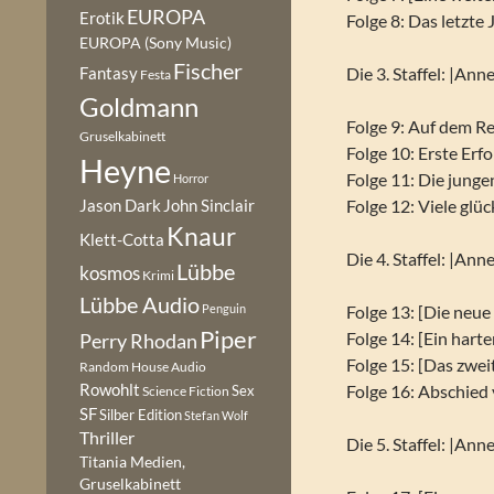
EUROPA
Erotik
Folge 8: Das letzte 
EUROPA (Sony Music)
Fischer
Fantasy
Die 3. Staffel: |Ann
Festa
Goldmann
Folge 9: Auf dem 
Gruselkabinett
Folge 10: Erste Erfol
Heyne
Folge 11: Die jung
Horror
Folge 12: Viele glü
Jason Dark
John Sinclair
Knaur
Klett-Cotta
Die 4. Staffel: |An
Lübbe
kosmos
Krimi
Lübbe Audio
Penguin
Folge 13: [Die neu
Piper
Folge 14: [Ein hart
Perry Rhodan
Folge 15: [Das zwe
Random House Audio
Rowohlt
Folge 16: Abschie
Sex
Science Fiction
SF
Silber Edition
Stefan Wolf
Thriller
Die 5. Staffel: |An
Titania Medien,
Gruselkabinett