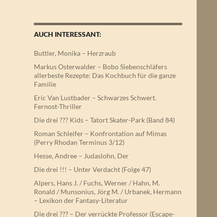
AUCH INTERESSANT:
Buttler, Monika – Herzraub
Markus Osterwalder – Bobo Siebenschläfers
allerbeste Rezepte: Das Kochbuch für die ganze
Familie
Eric Van Lustbader – Schwarzes Schwert.
Fernost-Thriller
Die drei ??? Kids – Tatort Skater-Park (Band 84)
Roman Schleifer – Konfrontation auf Mimas
(Perry Rhodan Terminus 3/12)
Hesse, Andree – Judaslohn, Der
Die drei !!! – Unter Verdacht (Folge 47)
Alpers, Hans J. / Fuchs, Werner / Hahn, M.
Ronald / Munsonius, Jörg M. / Urbanek, Hermann
– Lexikon der Fantasy-Literatur
Die drei ??? – Der verrückte Professor (Escape-