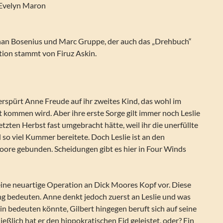
 Evelyn Maron
han Bosenius und Marc Gruppe, der auch das „Drehbuch“
ration stammt von Firuz Askin.
rspürt Anne Freude auf ihr zweites Kind, das wohl im
 kommen wird. Aber ihre erste Sorge gilt immer noch Leslie
etzten Herbst fast umgebracht hätte, weil ihr die unerfüllte
so viel Kummer bereitete. Doch Leslie ist an den
oore gebunden. Scheidungen gibt es hier in Four Winds
eine neuartige Operation an Dick Moores Kopf vor. Diese
ng bedeuten. Anne denkt jedoch zuerst an Leslie und was
din bedeuten könnte, Gilbert hingegen beruft sich auf seine
hließlich hat er den hippokratischen Eid geleistet, oder? Ein