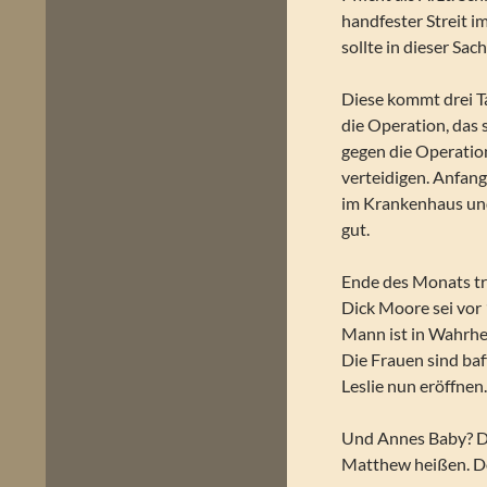
handfester Streit i
sollte in dieser Sac
Diese kommt drei Ta
die Operation, das 
gegen die Operation
verteidigen. Anfan
im Krankenhaus und
gut.
Ende des Monats tri
Dick Moore sei vor
Mann ist in Wahrhei
Die Frauen sind baf
Leslie nun eröffne
Und Annes Baby? De
Matthew heißen. Do