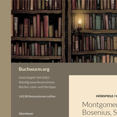
Zum
Inhalt
springen
Buchwurm.org
Geist ist geil! Seit 2002 –
Ständig neue Rezensionen,
Bücher, Lese- und Hörtipps
HÖRSPIELE /
14238 Rezensionen online
Montgomery
Bosenius, 
Abenteuer