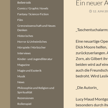
Ein neuer A
Belletristik
Comics / Graphic Novels
12. JUNI 2
Fantasy / Science-Fiction
Film
Grenzwissenschaft und Neues
_Taschentuchalarm:
Denken
Historisches
Eine neuartige Op
Horror & Unheimliches
Dick Moore helfen,
Hörspiele / Hörbücher
zurückzuerlangen. A
Interviews
Zorn, als Gilbert ih
Kinder- und Jugendliteratur
beiden wird auf ein
Magazine
auch die Freundscha
Magie und Esoterik
bedroht. Wird Lesli
Musik
News
_Die Autorin_
Philosophie und Religion und
Spiritualität
Rezensionen
Lucy Maud Montgome
Rollenspiel
besonders durch ih