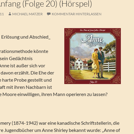
nfang (Folge 20) (Hörspel)
011
MICHAEL MATZER
KOMMENTAR HINTERLASSEN
 Erlösung und Abschied_
erationsmethode könnte
 sein Gedächtnis
nne ist außer sich vor
r davon erzählt. Die Ehe der
e harte Probe gestellt und
ft mit ihren Nachbarn ist
e Moore einwilligen, ihren Mann operieren zu lassen?
ry (1874-1942) war eine kanadische Schriftstellerin, die
re Jugendbücher um Anne Shirley bekannt wurde: „Anne of