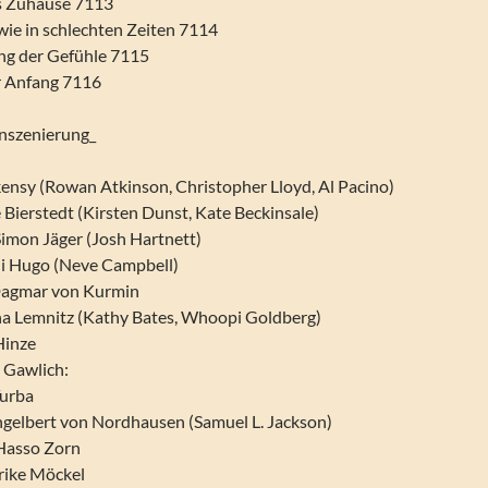
es Zuhause 7113
 wie in schlechten Zeiten 7114
ung der Gefühle 7115
er Anfang 7116
Inszenierung_
kensy (Rowan Atkinson, Christopher Lloyd, Al Pacino)
 Bierstedt (Kirsten Dunst, Kate Beckinsale)
 Simon Jäger (Josh Hartnett)
hi Hugo (Neve Campbell)
 Dagmar von Kurmin
na Lemnitz (Kathy Bates, Whoopi Goldberg)
Hinze
n Gawlich:
Turba
Engelbert von Nordhausen (Samuel L. Jackson)
 Hasso Zorn
lrike Möckel