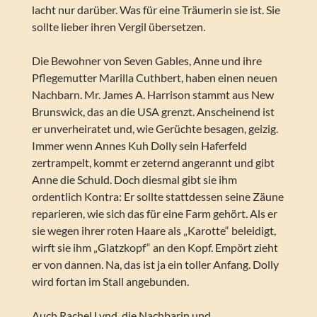
lacht nur darüber. Was für eine Träumerin sie ist. Sie
sollte lieber ihren Vergil übersetzen.
Die Bewohner von Seven Gables, Anne und ihre
Pflegemutter Marilla Cuthbert, haben einen neuen
Nachbarn. Mr. James A. Harrison stammt aus New
Brunswick, das an die USA grenzt. Anscheinend ist
er unverheiratet und, wie Gerüchte besagen, geizig.
Immer wenn Annes Kuh Dolly sein Haferfeld
zertrampelt, kommt er zeternd angerannt und gibt
Anne die Schuld. Doch diesmal gibt sie ihm
ordentlich Kontra: Er sollte stattdessen seine Zäune
reparieren, wie sich das für eine Farm gehört. Als er
sie wegen ihrer roten Haare als „Karotte“ beleidigt,
wirft sie ihm „Glatzkopf“ an den Kopf. Empört zieht
er von dannen. Na, das ist ja ein toller Anfang. Dolly
wird fortan im Stall angebunden.
Auch Rachel Lynd, die Nachbarin und