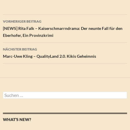
Beitragsnavigation
VORHERIGER BEITRAG
[NEWS] Rita Falk – Kaiserschmarrndrama: Der neunte Fall für den
Eberhofer, Ein Provinzkrimi
NÄCHSTER BEITRAG
Marc-Uwe Kling – QualityLand 2.0. Kikis Geheimnis
Suchen
nach:
WHAT’S NEW?