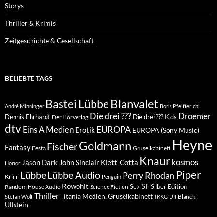
Storys
Thriller & Krimis
Zeitgeschichte & Gesellschaft
BELIEBTE TAGS
Blanvalet
Bastei Lübbe
André Minninger
Boris Pfeiffer
cbj
Die drei ???
Droemer
Dennis Ehrhardt
Die drei ??? Kids
Der Hörverlag
dtv
EUROPA
Eins A Medien
Erotik
EUROPA (Sony Music)
Heyne
Goldmann
Fischer
Fantasy
Festa
Gruselkabinett
Knaur
kosmos
Klett-Cotta
Jason Dark
John Sinclair
Horror
Piper
Lübbe Audio
Lübbe
Perry Rhodan
Krimi
Penguin
Rowohlt
SF
Sex
Silber Edition
Random House Audio
Science Fiction
Thriller
Titania Medien, Gruselkabinett
Ulf Blanck
Stefan Wolf
TKKG
Ullstein