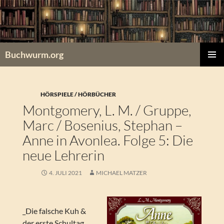
Zum
Inhalt
springen
Buchwurm.org
PRIMÄR
MENÜ
HÖRSPIELE / HÖRBÜCHER
Montgomery, L. M. / Gruppe,
Marc / Bosenius, Stephan –
Anne in Avonlea. Folge 5: Die
neue Lehrerin
4. JULI 2021
MICHAEL MATZER
_Die falsche Kuh &
der erste Schultag_