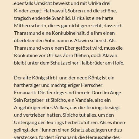
ebenfalls Umsicht beweist und mit Ulrika drei
Kinder zeugt: Hathawulf, Sobren und die schöne,
tragisch endende Svanhild. Ulrika ist eine harte
Mitherrscherin, die es gar nicht gern sieht, dass sich
Tharasmund eine Konkubine hält, die ihm einen
überlebenden Sohn namens Alawin schenkt. Als
Tharasmund von einem Eber getötet wird, muss die
Konkubine vor Ulrikas Zorn fliehen, doch Alawin
bleibt unter dem Schutz seiner Halbbrüder am Hofe.
Der alte König stirbt, und der neue König ist ein
hartherziger und machtgieriger Herrscher:
Ermanarik. Die Teurings sind ihm ein Dorn im Auge.
Sein Ratgeber ist Sibicho, ein Vandale, also ein
Angehöriger eines Volkes, das die Teurings besiegt
und vertrieben hatten. Sibicho tut alles, um den
Untergang der Teurings herbeizuführen. Als es ihnen
gelingt, den Hunnen einen Schatz abzujagen und zu
verstecken, fordert Ermanarik die Herausgabe des