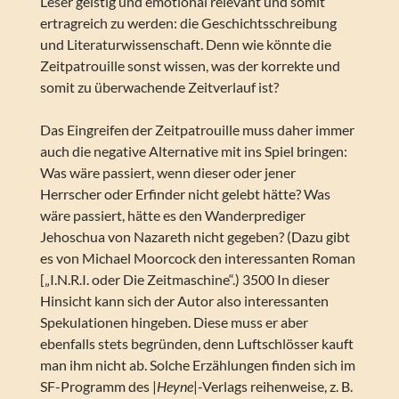
Leser geistig und emotional relevant und somit
ertragreich zu werden: die Geschichtsschreibung
und Literaturwissenschaft. Denn wie könnte die
Zeitpatrouille sonst wissen, was der korrekte und
somit zu überwachende Zeitverlauf ist?
Das Eingreifen der Zeitpatrouille muss daher immer
auch die negative Alternative mit ins Spiel bringen:
Was wäre passiert, wenn dieser oder jener
Herrscher oder Erfinder nicht gelebt hätte? Was
wäre passiert, hätte es den Wanderprediger
Jehoschua von Nazareth nicht gegeben? (Dazu gibt
es von Michael Moorcock den interessanten Roman
[„I.N.R.I. oder Die Zeitmaschine“.) 3500 In dieser
Hinsicht kann sich der Autor also interessanten
Spekulationen hingeben. Diese muss er aber
ebenfalls stets begründen, denn Luftschlösser kauft
man ihm nicht ab. Solche Erzählungen finden sich im
SF-Programm des |
Heyne
|-Verlags reihenweise, z. B.