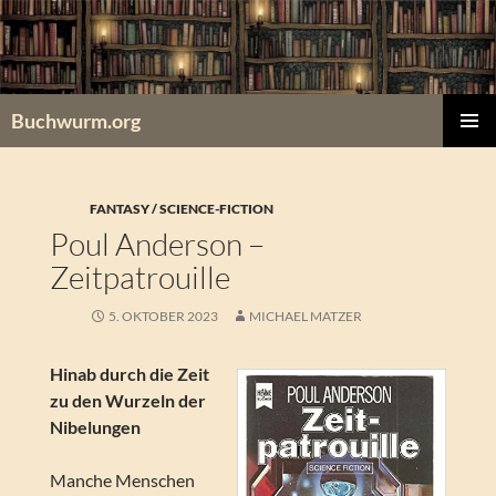
Zum
Inhalt
springen
Buchwurm.org
PRIMÄR
MENÜ
FANTASY / SCIENCE-FICTION
Poul Anderson –
Zeitpatrouille
5. OKTOBER 2023
MICHAEL MATZER
Hinab durch die Zeit
zu den Wurzeln der
Nibelungen
Manche Menschen