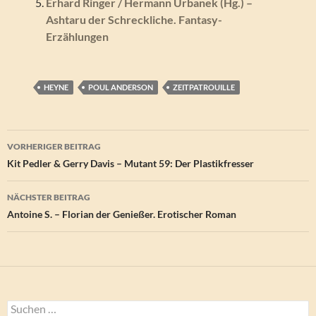
Erhard Ringer / Hermann Urbanek (Hg.) –
Ashtaru der Schreckliche. Fantasy-
Erzählungen
HEYNE
POUL ANDERSON
ZEITPATROUILLE
Beitragsnavigation
VORHERIGER BEITRAG
Kit Pedler & Gerry Davis – Mutant 59: Der Plastikfresser
NÄCHSTER BEITRAG
Antoine S. – Florian der Genießer. Erotischer Roman
Suchen