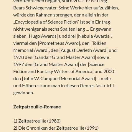
veröffentlichen begann, starb 2001. Er ist Greg
Bears Schwiegervater. Seine Werke hier aufzuzählen,
würde den Rahmen sprengen, denn allein in der
„Encyclopedia of Science Fiction“ ist sein Eintrag
nicht weniger als sechs Spalten lang … Er gewann
sieben |Hugo Awards| und drei |Nebula Awards|,
viermal den |Prometheus Award|, den |Tolkien
Memorial Award|, den |August Derleth Award| und
1978 den |Gandalf Grand Master Award| sowie
1997 den |Grand Master Award| der |Science
Fiction and Fantasy Writers of America| und 2000
den |John W. Campbell Memorial Award| – mehr
und Höheres kann man in diesen Genres fast nicht
gewinnen.
Zeitpatrouille-Romane
1) Zeitpatrouille (1983)
2) Die Chroniken der Zeitpatrouille (1991)