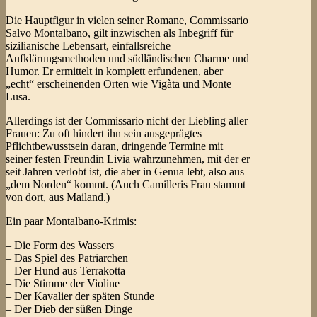
Die Hauptfigur in vielen seiner Romane, Commissario
Salvo Montalbano, gilt inzwischen als Inbegriff für
sizilianische Lebensart, einfallsreiche
Aufklärungsmethoden und südländischen Charme und
Humor. Er ermittelt in komplett erfundenen, aber
„echt“ erscheinenden Orten wie Vigàta und Monte
Lusa.
Allerdings ist der Commissario nicht der Liebling aller
Frauen: Zu oft hindert ihn sein ausgeprägtes
Pflichtbewusstsein daran, dringende Termine mit
seiner festen Freundin Livia wahrzunehmen, mit der er
seit Jahren verlobt ist, die aber in Genua lebt, also aus
„dem Norden“ kommt. (Auch Camilleris Frau stammt
von dort, aus Mailand.)
Ein paar Montalbano-Krimis:
– Die Form des Wassers
– Das Spiel des Patriarchen
– Der Hund aus Terrakotta
– Die Stimme der Violine
– Der Kavalier der späten Stunde
– Der Dieb der süßen Dinge