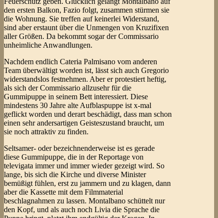
Feuerschutz geben. Glücklich gelangt Montalbano auf
den ersten Balkon, Fazio folgt, zusammen stürmen sie
die Wohnung. Sie treffen auf keinerlei Widerstand,
sind aber erstaunt über die Unmengen von Kruzifixen
aller Größen. Da bekommt sogar der Commissario
unheimliche Anwandlungen.
Nachdem endlich Cateria Palmisano vom anderen
Team überwältigt worden ist, lässt sich auch Gregorio
widerstandslos festnehmen. Aber er protestiert heftig,
als sich der Commissario allzusehr für die
Gummipuppe in seinem Bett interessiert. Diese
mindestens 30 Jahre alte Aufblaspuppe ist x-mal
geflickt worden und derart beschädigt, dass man schon
einen sehr andersartigen Geisteszustand braucht, um
sie noch attraktiv zu finden.
Seltsamer- oder bezeichnenderweise ist es gerade
diese Gummipuppe, die in der Reportage von
televigata immer und immer wieder gezeigt wird. So
lange, bis sich die Kirche und diverse Minister
bemüßigt fühlen, erst zu jammern und zu klagen, dann
aber die Kassette mit dem Filmmaterial
beschlagnahmen zu lassen. Montalbano schüttelt nur
den Kopf, und als auch noch Livia die Sprache die