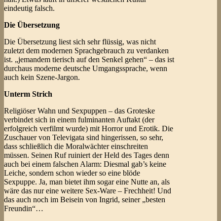
eindeutig falsch.
Die Übersetzung
Die Übersetzung liest sich sehr flüssig, was nicht
zuletzt dem modernen Sprachgebrauch zu verdanken
ist. „jemandem tierisch auf den Senkel gehen“ – das ist
durchaus moderne deutsche Umgangssprache, wenn
auch kein Szene-Jargon.
Unterm Strich
Religiöser Wahn und Sexpuppen – das Groteske
verbindet sich in einem fulminanten Auftakt (der
erfolgreich verfilmt wurde) mit Horror und Erotik. Die
Zuschauer von Televigata sind hingerissen, so sehr,
dass schließlich die Moralwächter einschreiten
müssen. Seinen Ruf ruiniert der Held des Tages denn
auch bei einem falschen Alarm: Diesmal gab’s keine
Leiche, sondern schon wieder so eine blöde
Sexpuppe. Ja, man bietet ihm sogar eine Nutte an, als
wäre das nur eine weitere Sex-Ware – Frechheit! Und
das auch noch im Beisein von Ingrid, seiner „besten
Freundin“…