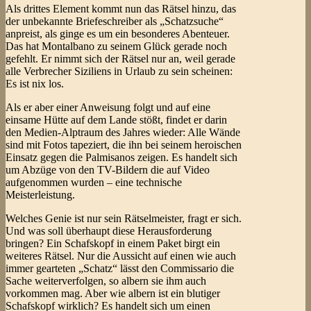
Als drittes Element kommt nun das Rätsel hinzu, das
der unbekannte Briefeschreiber als „Schatzsuche“
anpreist, als ginge es um ein besonderes Abenteuer.
Das hat Montalbano zu seinem Glück gerade noch
gefehlt. Er nimmt sich der Rätsel nur an, weil gerade
alle Verbrecher Siziliens in Urlaub zu sein scheinen:
Es ist nix los.
Als er aber einer Anweisung folgt und auf eine
einsame Hütte auf dem Lande stößt, findet er darin
den Medien-Alptraum des Jahres wieder: Alle Wände
sind mit Fotos tapeziert, die ihn bei seinem heroischen
Einsatz gegen die Palmisanos zeigen. Es handelt sich
um Abzüge von den TV-Bildern die auf Video
aufgenommen wurden – eine technische
Meisterleistung.
Welches Genie ist nur sein Rätselmeister, fragt er sich.
Und was soll überhaupt diese Herausforderung
bringen? Ein Schafskopf in einem Paket birgt ein
weiteres Rätsel. Nur die Aussicht auf einen wie auch
immer gearteten „Schatz“ lässt den Commissario die
Sache weiterverfolgen, so albern sie ihm auch
vorkommen mag. Aber wie albern ist ein blutiger
Schafskopf wirklich? Es handelt sich um einen