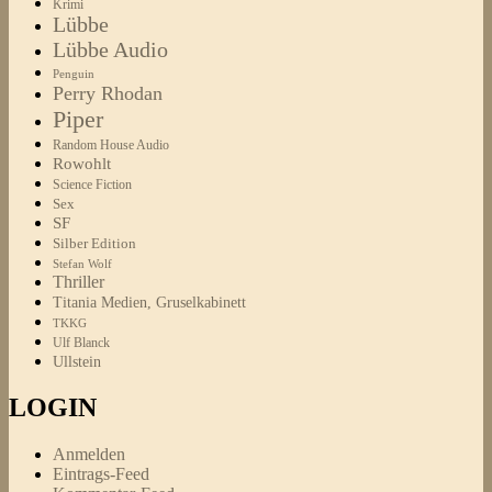
Krimi
Lübbe
Lübbe Audio
Penguin
Perry Rhodan
Piper
Random House Audio
Rowohlt
Science Fiction
Sex
SF
Silber Edition
Stefan Wolf
Thriller
Titania Medien, Gruselkabinett
TKKG
Ulf Blanck
Ullstein
LOGIN
Anmelden
Eintrags-Feed