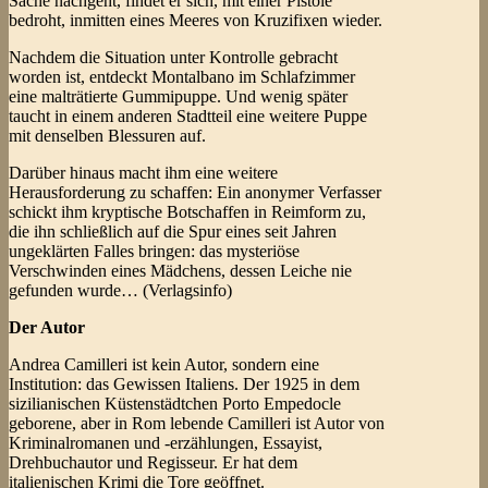
Sache nachgeht, findet er sich, mit einer Pistole
bedroht, inmitten eines Meeres von Kruzifixen wieder.
Nachdem die Situation unter Kontrolle gebracht
worden ist, entdeckt Montalbano im Schlafzimmer
eine malträtierte Gummipuppe. Und wenig später
taucht in einem anderen Stadtteil eine weitere Puppe
mit denselben Blessuren auf.
Darüber hinaus macht ihm eine weitere
Herausforderung zu schaffen: Ein anonymer Verfasser
schickt ihm kryptische Botschaffen in Reimform zu,
die ihn schließlich auf die Spur eines seit Jahren
ungeklärten Falles bringen: das mysteriöse
Verschwinden eines Mädchens, dessen Leiche nie
gefunden wurde… (Verlagsinfo)
Der Autor
Andrea Camilleri ist kein Autor, sondern eine
Institution: das Gewissen Italiens. Der 1925 in dem
sizilianischen Küstenstädtchen Porto Empedocle
geborene, aber in Rom lebende Camilleri ist Autor von
Kriminalromanen und -erzählungen, Essayist,
Drehbuchautor und Regisseur. Er hat dem
italienischen Krimi die Tore geöffnet.