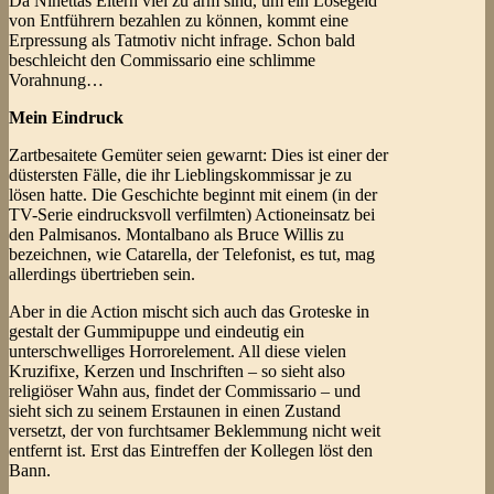
Da Ninettas Eltern viel zu arm sind, um ein Lösegeld
von Entführern bezahlen zu können, kommt eine
Erpressung als Tatmotiv nicht infrage. Schon bald
beschleicht den Commissario eine schlimme
Vorahnung…
Mein Eindruck
Zartbesaitete Gemüter seien gewarnt: Dies ist einer der
düstersten Fälle, die ihr Lieblingskommissar je zu
lösen hatte. Die Geschichte beginnt mit einem (in der
TV-Serie eindrucksvoll verfilmten) Actioneinsatz bei
den Palmisanos. Montalbano als Bruce Willis zu
bezeichnen, wie Catarella, der Telefonist, es tut, mag
allerdings übertrieben sein.
Aber in die Action mischt sich auch das Groteske in
gestalt der Gummipuppe und eindeutig ein
unterschwelliges Horrorelement. All diese vielen
Kruzifixe, Kerzen und Inschriften – so sieht also
religiöser Wahn aus, findet der Commissario – und
sieht sich zu seinem Erstaunen in einen Zustand
versetzt, der von furchtsamer Beklemmung nicht weit
entfernt ist. Erst das Eintreffen der Kollegen löst den
Bann.