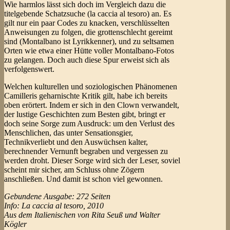
Wie harmlos lässt sich doch im Vergleich dazu die
titelgebende Schatzsuche (la caccia al tesoro) an. Es
gilt nur ein paar Codes zu knacken, verschlüsselten
Anweisungen zu folgen, die grottenschlecht gereimt
sind (Montalbano ist Lyrikkenner), und zu seltsamen
Orten wie etwa einer Hütte voller Montalbano-Fotos
zu gelangen. Doch auch diese Spur erweist sich als
verfolgenswert.
Welchen kulturellen und soziologischen Phänomenen
Camilleris geharnischte Kritik gilt, habe ich bereits
oben erörtert. Indem er sich in den Clown verwandelt,
der lustige Geschichten zum Besten gibt, bringt er
doch seine Sorge zum Ausdruck: um den Verlust des
Menschlichen, das unter Sensationsgier,
Technikverliebt und den Auswüchsen kalter,
berechnender Vernunft begraben und vergessen zu
werden droht. Dieser Sorge wird sich der Leser, soviel
scheint mir sicher, am Schluss ohne Zögern
anschließen. Und damit ist schon viel gewonnen.
Gebundene Ausgabe: 272 Seiten
Info: La caccia al tesoro, 2010
Aus dem Italienischen von Rita Seuß und Walter
Kögler