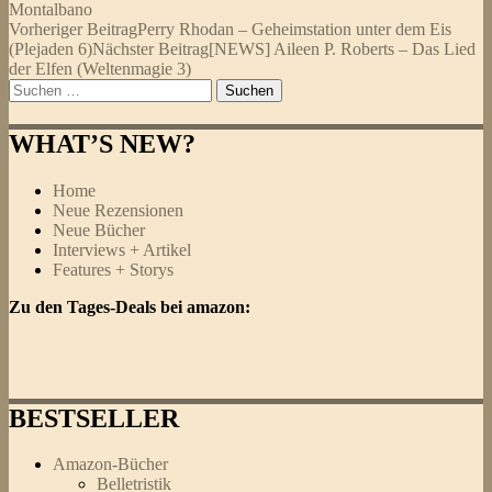
Montalbano
Beitragsnavigation
Vorheriger Beitrag
Perry Rhodan – Geheimstation unter dem Eis
(Plejaden 6)
Nächster Beitrag
[NEWS] Aileen P. Roberts – Das Lied
der Elfen (Weltenmagie 3)
Suchen
nach:
WHAT’S NEW?
Home
Neue Rezensionen
Neue Bücher
Interviews + Artikel
Features + Storys
Zu den Tages-Deals bei amazon:
BESTSELLER
Amazon-Bücher
Belletristik