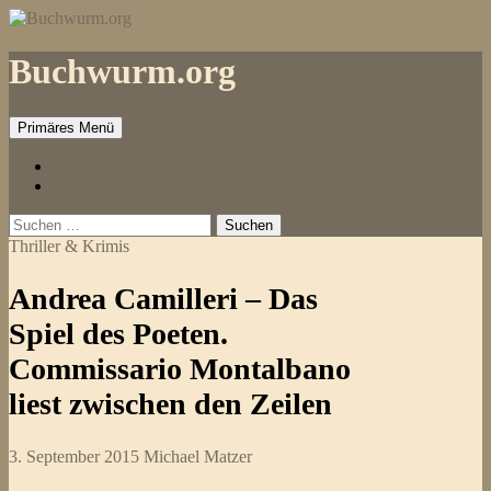
Zum
Inhalt
springen
Buchwurm.org
Primäres Menü
Impressum
Kontakt
Suchen
nach:
Thriller & Krimis
Andrea Camilleri – Das
Spiel des Poeten.
Commissario Montalbano
liest zwischen den Zeilen
3. September 2015
Michael Matzer