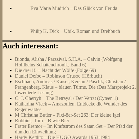
Eva Maria Mudrich – Das Glück von Ferida
Philip K. Dick – Ubik. Roman und Drehbuch
Auch interessant:
Bionda, Alisha / Parzzival, S.H.A. – Calvin (Wolfgang
Hohlbeins Schattenchronik, Band 6)
Die drei !!! – Nacht der Wölfe (Folge 69)
Daniel Defoe – Robinson Crusoe (Hörbuch)
Eschbach, Andreas / Kaiser, Kerstin / Päschk, Christian /
Prangenberg, Klaus – blauen Türme, Die (Das Marsprojekt 2.
Inszenierte Lesung)
C. J. Cherryh – The Betrayal / Der Verrat (Cyteen 1)
Katharina Vlcek – Amazonien. Entdecke die Wunder des
Regenwaldes
M Christina Butler – Pixi-8er-Set 263: Der kleine Igel
Robbins, Tom – B wie Bier
Frater Eremor – Im Kraftstrom des Satan-Set – Der Pfad der
dunklen Einweihung
Hardy Kettlitz – Die HUGO Awards 1953-1984