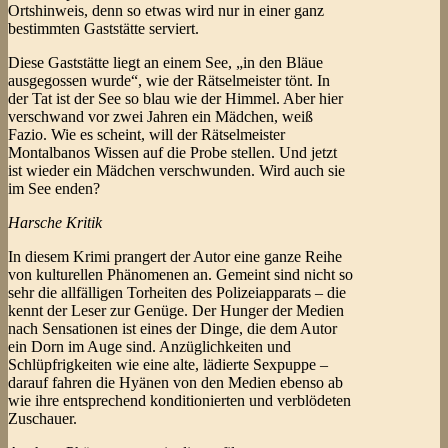
Ortshinweis, denn so etwas wird nur in einer ganz
bestimmten Gaststätte serviert.
Diese Gaststätte liegt an einem See, „in den Bläue
ausgegossen wurde“, wie der Rätselmeister tönt. In
der Tat ist der See so blau wie der Himmel. Aber hier
verschwand vor zwei Jahren ein Mädchen, weiß
Fazio. Wie es scheint, will der Rätselmeister
Montalbanos Wissen auf die Probe stellen. Und jetzt
ist wieder ein Mädchen verschwunden. Wird auch sie
im See enden?
Harsche Kritik
In diesem Krimi prangert der Autor eine ganze Reihe
von kulturellen Phänomenen an. Gemeint sind nicht so
sehr die allfälligen Torheiten des Polizeiapparats – die
kennt der Leser zur Genüge. Der Hunger der Medien
nach Sensationen ist eines der Dinge, die dem Autor
ein Dorn im Auge sind. Anzüglichkeiten und
Schlüpfrigkeiten wie eine alte, lädierte Sexpuppe –
darauf fahren die Hyänen von den Medien ebenso ab
wie ihre entsprechend konditionierten und verblödeten
Zuschauer.