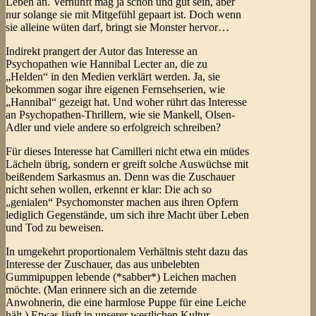
Leben an. Vernunft mag ja schön und gut sein, aber
nur solange sie mit Mitgefühl gepaart ist. Doch wenn
sie alleine wüten darf, bringt sie Monster hervor…
Indirekt prangert der Autor das Interesse an
Psychopathen wie Hannibal Lecter an, die zu
„Helden“ in den Medien verklärt werden. Ja, sie
bekommen sogar ihre eigenen Fernsehserien, wie
„Hannibal“ gezeigt hat. Und woher rührt das Interesse
an Psychopathen-Thrillern, wie sie Mankell, Olsen-
Adler und viele andere so erfolgreich schreiben?
Für dieses Interesse hat Camilleri nicht etwa ein müdes
Lächeln übrig, sondern er greift solche Auswüchse mit
beißendem Sarkasmus an. Denn was die Zuschauer
nicht sehen wollen, erkennt er klar: Die ach so
„genialen“ Psychomonster machen aus ihren Opfern
lediglich Gegenstände, um sich ihre Macht über Leben
und Tod zu beweisen.
In umgekehrt proportionalem Verhältnis steht dazu das
Interesse der Zuschauer, das aus unbelebten
Gummipuppen lebende (*sabber*) Leichen machen
möchte. (Man erinnere sich an die zeternde
Anwohnerin, die eine harmlose Puppe für eine Leiche
hält.) Etwas läuft in unserer westlichen Kultur