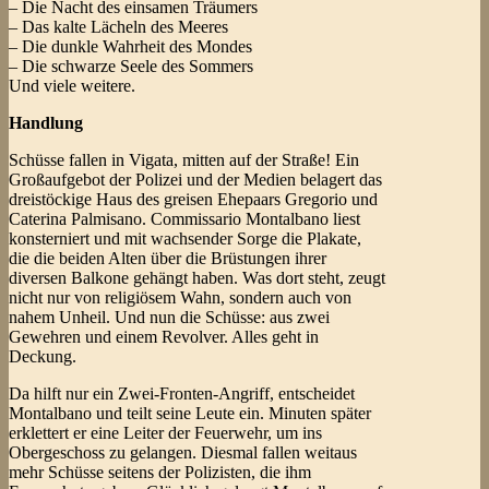
– Die Nacht des einsamen Träumers
– Das kalte Lächeln des Meeres
– Die dunkle Wahrheit des Mondes
– Die schwarze Seele des Sommers
Und viele weitere.
Handlung
Schüsse fallen in Vigata, mitten auf der Straße! Ein
Großaufgebot der Polizei und der Medien belagert das
dreistöckige Haus des greisen Ehepaars Gregorio und
Caterina Palmisano. Commissario Montalbano liest
konsterniert und mit wachsender Sorge die Plakate,
die die beiden Alten über die Brüstungen ihrer
diversen Balkone gehängt haben. Was dort steht, zeugt
nicht nur von religiösem Wahn, sondern auch von
nahem Unheil. Und nun die Schüsse: aus zwei
Gewehren und einem Revolver. Alles geht in
Deckung.
Da hilft nur ein Zwei-Fronten-Angriff, entscheidet
Montalbano und teilt seine Leute ein. Minuten später
erklettert er eine Leiter der Feuerwehr, um ins
Obergeschoss zu gelangen. Diesmal fallen weitaus
mehr Schüsse seitens der Polizisten, die ihm