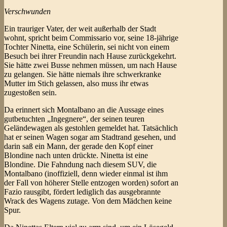
Verschwunden
Ein trauriger Vater, der weit außerhalb der Stadt
wohnt, spricht beim Commissario vor, seine 18-jährige
Tochter Ninetta, eine Schülerin, sei nicht von einem
Besuch bei ihrer Freundin nach Hause zurückgekehrt.
Sie hätte zwei Busse nehmen müssen, um nach Hause
zu gelangen. Sie hätte niemals ihre schwerkranke
Mutter im Stich gelassen, also muss ihr etwas
zugestoßen sein.
Da erinnert sich Montalbano an die Aussage eines
gutbetuchten „Ingegnere“, der seinen teuren
Geländewagen als gestohlen gemeldet hat. Tatsächlich
hat er seinen Wagen sogar am Stadtrand gesehen, und
darin saß ein Mann, der gerade den Kopf einer
Blondine nach unten drückte. Ninetta ist eine
Blondine. Die Fahndung nach diesem SUV, die
Montalbano (inoffiziell, denn wieder einmal ist ihm
der Fall von höherer Stelle entzogen worden) sofort an
Fazio rausgibt, fördert lediglich das ausgebrannte
Wrack des Wagens zutage. Von dem Mädchen keine
Spur.