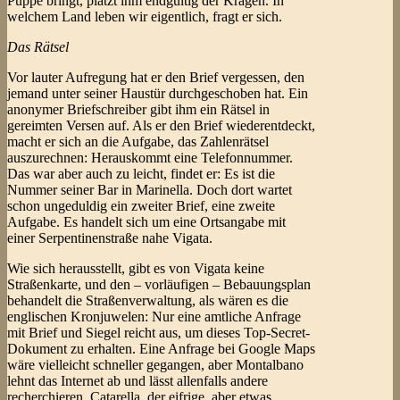
Puppe bringt, platzt ihm endgültig der Kragen. In
welchem Land leben wir eigentlich, fragt er sich.
Das Rätsel
Vor lauter Aufregung hat er den Brief vergessen, den
jemand unter seiner Haustür durchgeschoben hat. Ein
anonymer Briefschreiber gibt ihm ein Rätsel in
gereimten Versen auf. Als er den Brief wiederentdeckt,
macht er sich an die Aufgabe, das Zahlenrätsel
auszurechnen: Herauskommt eine Telefonnummer.
Das war aber auch zu leicht, findet er: Es ist die
Nummer seiner Bar in Marinella. Doch dort wartet
schon ungeduldig ein zweiter Brief, eine zweite
Aufgabe. Es handelt sich um eine Ortsangabe mit
einer Serpentinenstraße nahe Vigata.
Wie sich herausstellt, gibt es von Vigata keine
Straßenkarte, und den – vorläufigen – Bebauungsplan
behandelt die Straßenverwaltung, als wären es die
englischen Kronjuwelen: Nur eine amtliche Anfrage
mit Brief und Siegel reicht aus, um dieses Top-Secret-
Dokument zu erhalten. Eine Anfrage bei Google Maps
wäre vielleicht schneller gegangen, aber Montalbano
lehnt das Internet ab und lässt allenfalls andere
recherchieren. Catarella, der eifrige, aber etwas