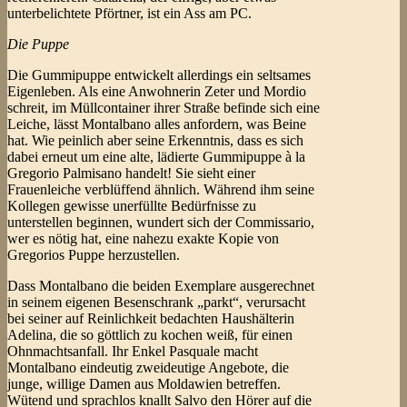
unterbelichtete Pförtner, ist ein Ass am PC.
Die Puppe
Die Gummipuppe entwickelt allerdings ein seltsames
Eigenleben. Als eine Anwohnerin Zeter und Mordio
schreit, im Müllcontainer ihrer Straße befinde sich eine
Leiche, lässt Montalbano alles anfordern, was Beine
hat. Wie peinlich aber seine Erkenntnis, dass es sich
dabei erneut um eine alte, lädierte Gummipuppe à la
Gregorio Palmisano handelt! Sie sieht einer
Frauenleiche verblüffend ähnlich. Während ihm seine
Kollegen gewisse unerfüllte Bedürfnisse zu
unterstellen beginnen, wundert sich der Commissario,
wer es nötig hat, eine nahezu exakte Kopie von
Gregorios Puppe herzustellen.
Dass Montalbano die beiden Exemplare ausgerechnet
in seinem eigenen Besenschrank „parkt“, verursacht
bei seiner auf Reinlichkeit bedachten Haushälterin
Adelina, die so göttlich zu kochen weiß, für einen
Ohnmachtsanfall. Ihr Enkel Pasquale macht
Montalbano eindeutig zweideutige Angebote, die
junge, willige Damen aus Moldawien betreffen.
Wütend und sprachlos knallt Salvo den Hörer auf die