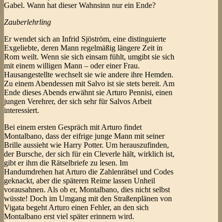
Gabel. Wann hat dieser Wahnsinn nur ein Ende?
Zauberlehrling
Er wendet sich an Infrid Sjöström, eine distinguierte
Exgeliebte, deren Mann regelmäßig längere Zeit in
Rom weilt. Wenn sie sich einsam fühlt, umgibt sie sich
mit einem willigen Mann – oder einer Frau.
Hausangestellte wechselt sie wie andere ihre Hemden.
Zu einem Abendessen mit Salvo ist sie stets bereit. Am
Ende dieses Abends erwähnt sie Arturo Pennisi, einen
jungen Verehrer, der sich sehr für Salvos Arbeit
interessiert.
Bei einem ersten Gespräch mit Arturo findet
Montalbano, dass der eifrige junge Mann mit seiner
Brille aussieht wie Harry Potter. Um herauszufinden,
der Bursche, der sich für ein Cleverle hält, wirklich ist,
gibt er ihm die Rätselbriefe zu lesen. Im
Handumdrehen hat Arturo die Zahlenrätsel und Codes
geknackt, aber die späteren Reime lassen Unheil
vorausahnen. Als ob er, Montalbano, dies nicht selbst
wüsste! Doch im Umgang mit den Straßenplänen von
Vigata begeht Arturo einen Fehler, an den sich
Montalbano erst viel später erinnern wird.