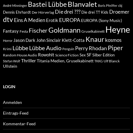
Blanvalet
Bastei Lübbe
André Minninger
Boris Pfeiffer
cbj
Die drei ???
Droemer
Dennis Ehrhardt
Die drei ??? Kids
Der Hörverlag
dtv
EUROPA
Eins A Medien
Erotik
EUROPA (Sony Music)
Heyne
Goldmann
Fischer
Fantasy
Festa
Gruselkabinett
Knaur
kosmos
Klett-Cotta
Jason Dark
John Sinclair
Horror
Piper
Lübbe Audio
Lübbe
Perry Rhodan
Krimi
Penguin
Rowohlt
SF
Sex
Silber Edition
Random House Audio
Science Fiction
Thriller
Titania Medien, Gruselkabinett
Ulf Blanck
Stefan Wolf
TKKG
Ullstein
LOGIN
Anmelden
Eintrags-Feed
Kommentar-Feed