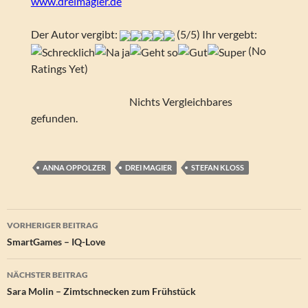
www.dreimagier.de
Der Autor vergibt:
(5/5) Ihr vergebt:
(No
Ratings Yet)
Nichts Vergleichbares
gefunden.
ANNA OPPOLZER
DREI MAGIER
STEFAN KLOSS
Beitragsnavigation
VORHERIGER BEITRAG
SmartGames – IQ-Love
NÄCHSTER BEITRAG
Sara Molin – Zimtschnecken zum Frühstück