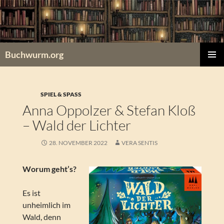
Zum
Inhalt
springen
Buchwurm.org
PRIMÄR
MENÜ
SPIEL & SPASS
Anna Oppolzer & Stefan Kloß
– Wald der Lichter
28. NOVEMBER 2022
VERA SENTIS
Worum geht’s?
Es ist
unheimlich im
Wald, denn