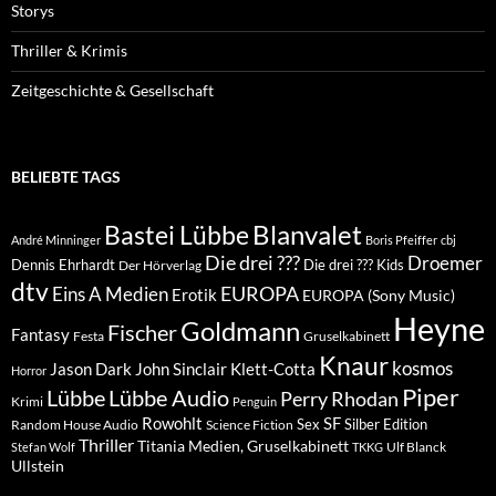
Storys
Thriller & Krimis
Zeitgeschichte & Gesellschaft
BELIEBTE TAGS
Blanvalet
Bastei Lübbe
André Minninger
Boris Pfeiffer
cbj
Die drei ???
Droemer
Dennis Ehrhardt
Die drei ??? Kids
Der Hörverlag
dtv
EUROPA
Eins A Medien
Erotik
EUROPA (Sony Music)
Heyne
Goldmann
Fischer
Fantasy
Festa
Gruselkabinett
Knaur
kosmos
Klett-Cotta
Jason Dark
John Sinclair
Horror
Piper
Lübbe Audio
Lübbe
Perry Rhodan
Krimi
Penguin
Rowohlt
SF
Sex
Silber Edition
Random House Audio
Science Fiction
Thriller
Titania Medien, Gruselkabinett
Ulf Blanck
Stefan Wolf
TKKG
Ullstein