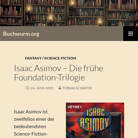
Zum
Inhalt
springen
Buchwurm.org
PRIMÄR
MENÜ
FANTASY / SCIENCE-FICTION
Isaac Asimov – Die frühe
Foundation-Trilogie
24. JUNI 2005
TOBIAS SCHÄFER
Isaac Asimov ist
zweifellos einer der
bedeutendsten
Science-Fiction-