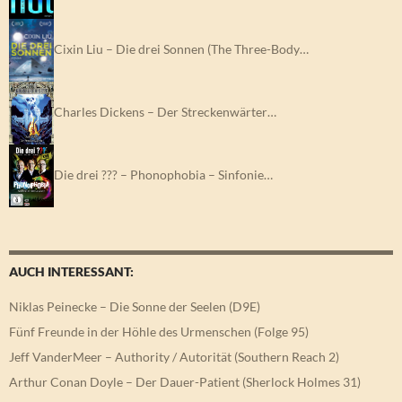
Cixin Liu – Die drei Sonnen (The Three-Body…
Charles Dickens – Der Streckenwärter…
Die drei ??? – Phonophobia – Sinfonie…
AUCH INTERESSANT:
Niklas Peinecke – Die Sonne der Seelen (D9E)
Fünf Freunde in der Höhle des Urmenschen (Folge 95)
Jeff VanderMeer – Authority / Autorität (Southern Reach 2)
Arthur Conan Doyle – Der Dauer-Patient (Sherlock Holmes 31)