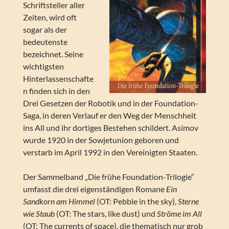
Schriftsteller aller
Zeiten, wird oft
sogar als der
bedeutenste
bezeichnet. Seine
wichtigsten
Hinterlassenschafte
n finden sich in den
Drei Gesetzen der Robotik und in der Foundation-
Saga, in deren Verlauf er den Weg der Menschheit
ins All und ihr dortiges Bestehen schildert. Asimov
wurde 1920 in der Sowjetunion geboren und
verstarb im April 1992 in den Vereinigten Staaten.
Der Sammelband „Die frühe Foundation-Trilogie“
umfasst die drei eigenständigen Romane
Ein
Sandkorn am Himmel
(OT: Pebble in the sky),
Sterne
wie Staub
(OT: The stars, like dust) und
Ströme im All
(OT: The currents of space), die thematisch nur grob