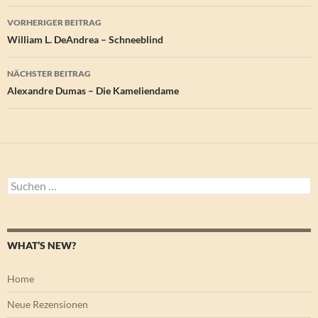
Beitragsnavigation
VORHERIGER BEITRAG
William L. DeAndrea – Schneeblind
NÄCHSTER BEITRAG
Alexandre Dumas – Die Kameliendame
Suchen
nach:
WHAT’S NEW?
Home
Neue Rezensionen