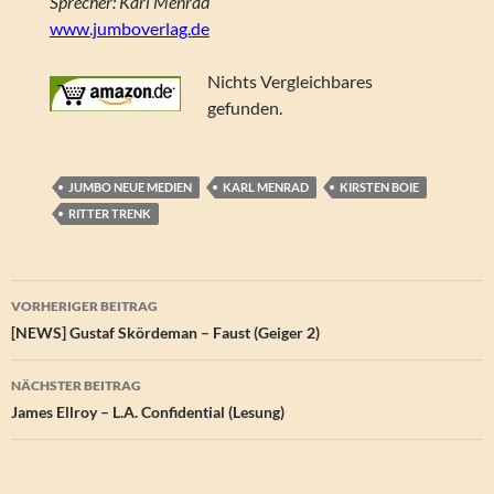
Sprecher: Karl Menrad
www.jumboverlag.de
Nichts Vergleichbares
gefunden.
JUMBO NEUE MEDIEN
KARL MENRAD
KIRSTEN BOIE
RITTER TRENK
Beitragsnavigation
VORHERIGER BEITRAG
[NEWS] Gustaf Skördeman – Faust (Geiger 2)
NÄCHSTER BEITRAG
James Ellroy – L.A. Confidential (Lesung)