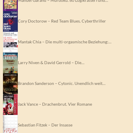
Manuel Garand – Murdoku. 80 Logikrätsel rund…
Cory Doctorow – Red Team Blues. Cyberthriller
Mantak Chia – Die multi-orgasmische Beziehung:…
Larry Niven & David Gerrold – Die…
Brandon Sanderson – Cytonic. Unendlich weit…
Jack Vance – Drachenbrut. Vier Romane
Sebastian Fitzek – Der Insasse