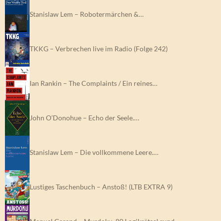
Stanislaw Lem – Robotermärchen &…
TKKG – Verbrechen live im Radio (Folge 242)
Ian Rankin – The Complaints / Ein reines…
John O’Donohue – Echo der Seele.…
Stanislaw Lem – Die vollkommene Leere.…
Lustiges Taschenbuch – Anstoß! (LTB EXTRA 9)