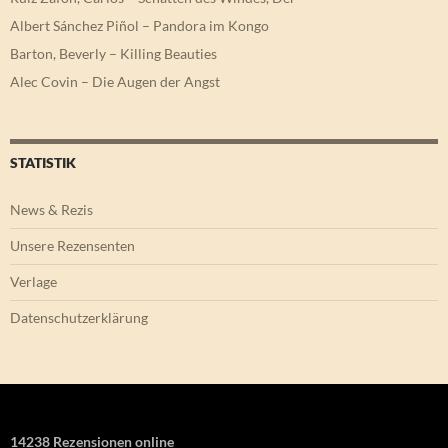
Albert Sánchez Piñol – Pandora im Kongo
Barton, Beverly – Killing Beauties
Alec Covin – Die Augen der Angst
STATISTIK
News & Rezis
Unsere Rezensenten
Verlage
Datenschutzerklärung
14238 Rezensionen online