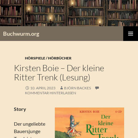
Zum
Inhalt
springen
Buchwurm.org
PRIMÄR
MENÜ
HÖRSPIELE / HÖRBÜCHER
Kirsten Boie – Der kleine
Ritter Trenk (Lesung)
10. APRIL 2023
BJÖRN BACKES
KOMMENTAR HINTERLASSEN
Story
Der ungeliebte
Bauersjunge