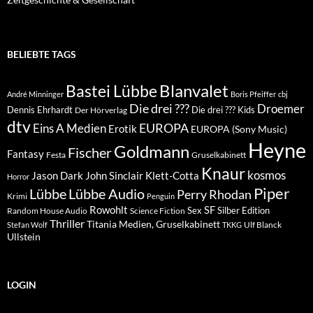
BELIEBTE TAGS
Blanvalet
Bastei Lübbe
André Minninger
Boris Pfeiffer
cbj
Die drei ???
Droemer
Dennis Ehrhardt
Die drei ??? Kids
Der Hörverlag
dtv
EUROPA
Eins A Medien
Erotik
EUROPA (Sony Music)
Heyne
Goldmann
Fischer
Fantasy
Festa
Gruselkabinett
Knaur
kosmos
Klett-Cotta
Jason Dark
John Sinclair
Horror
Piper
Lübbe Audio
Lübbe
Perry Rhodan
Krimi
Penguin
Rowohlt
SF
Sex
Silber Edition
Random House Audio
Science Fiction
Thriller
Titania Medien, Gruselkabinett
Ulf Blanck
Stefan Wolf
TKKG
Ullstein
LOGIN