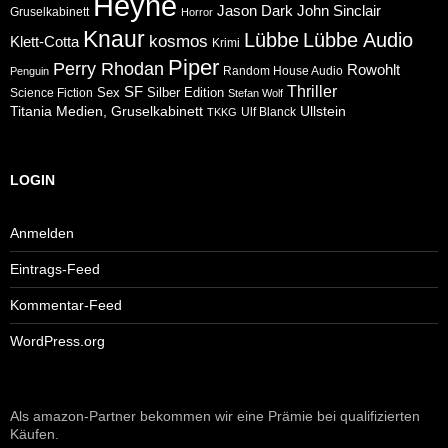
Heyne
Jason Dark
John Sinclair
Gruselkabinett
Horror
Knaur
Lübbe
Lübbe Audio
kosmos
Klett-Cotta
Krimi
Piper
Perry Rhodan
Rowohlt
Random House Audio
Penguin
Thriller
SF
Sex
Silber Edition
Science Fiction
Stefan Wolf
Ullstein
Titania Medien, Gruselkabinett
Ulf Blanck
TKKG
LOGIN
Anmelden
Eintrags-Feed
Kommentar-Feed
WordPress.org
Als amazon-Partner bekommen wir eine Prämie bei qualifizierten
Käufen.