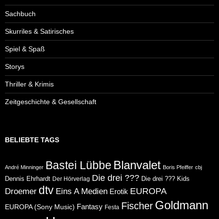
Sachbuch
Skurriles & Satirisches
Spiel & Spaß
Storys
Thriller & Krimis
Zeitgeschichte & Gesellschaft
BELIEBTE TAGS
Blanvalet
Bastei Lübbe
André Minninger
Boris Pfeiffer
cbj
Die drei ???
Dennis Ehrhardt
Die drei ??? Kids
Der Hörverlag
dtv
Eins A Medien
EUROPA
Droemer
Erotik
Goldmann
Fischer
Fantasy
EUROPA (Sony Music)
Festa