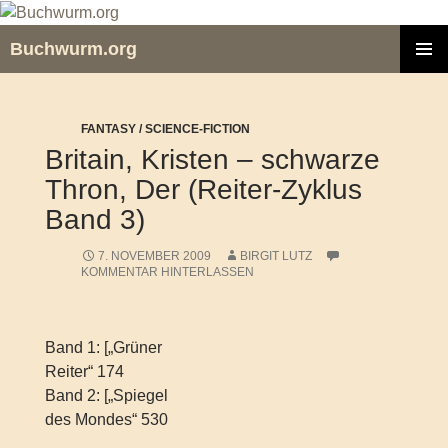
Zum
Inhalt
Buchwurm.org
springen
PRIMÄR
MENÜ
FANTASY / SCIENCE-FICTION
Britain, Kristen – schwarze
Thron, Der (Reiter-Zyklus
Band 3)
7. NOVEMBER 2009
BIRGIT LUTZ
KOMMENTAR HINTERLASSEN
Band 1: [„Grüner
Reiter“ 174
Band 2: [„Spiegel
des Mondes“ 530