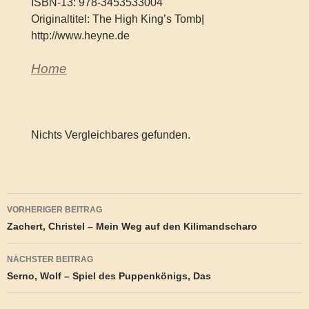
ISBN-13: 978-3453533004
Originaltitel: The High King’s Tomb|
http://www.heyne.de
Home
Nichts Vergleichbares gefunden.
Beitragsnavigation
VORHERIGER BEITRAG
Zachert, Christel – Mein Weg auf den Kilimandscharo
NÄCHSTER BEITRAG
Serno, Wolf – Spiel des Puppenkönigs, Das