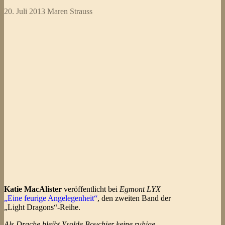
20. Juli 2013
Maren Strauss
Katie MacAlister
veröffentlicht bei
Egmont LYX
„Eine feurige Angelegenheit“
, den zweiten Band der
„Light Dragons“-Reihe.
Als Drache bleibt Ysolde Bouchier keine ruhige