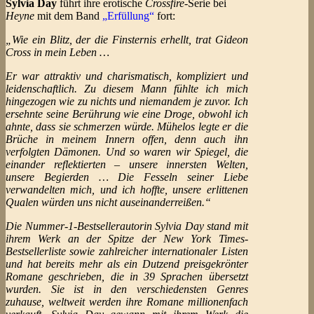
Sylvia Day
führt ihre erotische
Crossfire
-Serie bei
Heyne
mit dem Band
„Erfüllung“
fort:
„Wie ein Blitz, der die Finsternis erhellt, trat Gideon
Cross in mein Leben …
Er war attraktiv und charismatisch, kompliziert und
leidenschaftlich. Zu diesem Mann fühlte ich mich
hingezogen wie zu nichts und niemandem je zuvor. Ich
ersehnte seine Berührung wie eine Droge, obwohl ich
ahnte, dass sie schmerzen würde. Mühelos legte er die
Brüche in meinem Innern offen, denn auch ihn
verfolgten Dämonen. Und so waren wir Spiegel, die
einander reflektierten – unsere innersten Welten,
unsere Begierden … Die Fesseln seiner Liebe
verwandelten mich, und ich hoffte, unsere erlittenen
Qualen würden uns nicht auseinanderreißen.“
Die Nummer-1-Bestsellerautorin Sylvia Day stand mit
ihrem Werk an der Spitze der New York Times-
Bestsellerliste sowie zahlreicher internationaler Listen
und hat bereits mehr als ein Dutzend preisgekrönter
Romane geschrieben, die in 39 Sprachen übersetzt
wurden. Sie ist in den verschiedensten Genres
zuhause, weltweit werden ihre Romane millionenfach