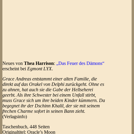
Neues von
Thea Harrison
:
„Das Feuer des Dämons“
erscheint bei
Egmont LYX
.
Grace Andreas entstammt einer alten Familie, die
direkt auf das Orakel von Delphi zurückgeht. Ohne es
zu ahnen, hat auch sie die Gabe der Hellseherei
geerbt. Als ihre Schwester bei einem Unfall stirbt,
muss Grace sich um ihre beiden Kinder kümmern. Da
begegnet ihr der Dschinn Khalil, der sie mit seinem
frechen Charme sofort in seinen Bann zieht.
(Verlagsinfo)
Taschenbuch, 448 Seiten
Originaltitel: Oracle’s Moon