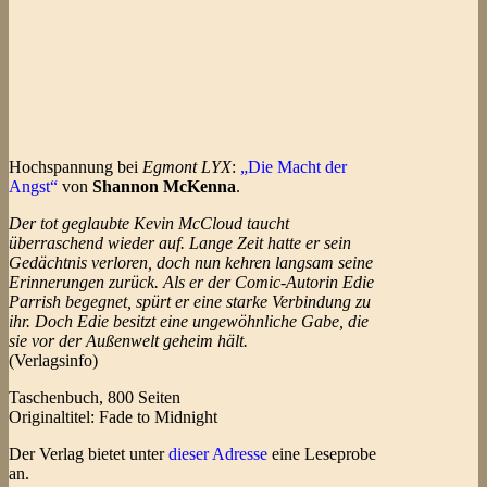
Hochspannung bei
Egmont LYX
:
„Die Macht der
Angst“
von
Shannon McKenna
.
Der tot geglaubte Kevin McCloud taucht
überraschend wieder auf. Lange Zeit hatte er sein
Gedächtnis verloren, doch nun kehren langsam seine
Erinnerungen zurück. Als er der Comic-Autorin Edie
Parrish begegnet, spürt er eine starke Verbindung zu
ihr. Doch Edie besitzt eine ungewöhnliche Gabe, die
sie vor der Außenwelt geheim hält.
(Verlagsinfo)
Taschenbuch, 800 Seiten
Originaltitel: Fade to Midnight
Der Verlag bietet unter
dieser Adresse
eine Leseprobe
an.