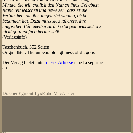
Minute. Sie will endlich den Namen ihres Geliebten
Baltic reinwaschen und beweisen, dass er die
Verbrechen, die ihm angelastet werden, nicht
begangen hat. Dazu muss sie zuallererst ihre
magischen Fähigkeiten zurückerlangen, was sich als
nicht ganz einfach herausstellt …
(Verlagsinfo)
Taschenbuch, 352 Seiten
Originaltitel: The unbearable lightness of dragons
Der Verlag bietet unter
dieser Adresse
eine Leseprobe
an.
Drachen
Egmont-Lyx
Katie MacAlister