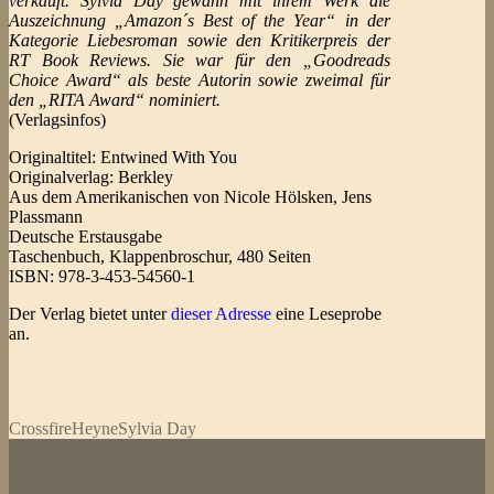
verkauft. Sylvia Day gewann mit ihrem Werk die
Auszeichnung „Amazon´s Best of the Year“ in der
Kategorie Liebesroman sowie den Kritikerpreis der
RT Book Reviews. Sie war für den „Goodreads
Choice Award“ als beste Autorin sowie zweimal für
den „RITA Award“ nominiert.
(Verlagsinfos)
Originaltitel: Entwined With You
Originalverlag: Berkley
Aus dem Amerikanischen von Nicole Hölsken, Jens
Plassmann
Deutsche Erstausgabe
Taschenbuch, Klappenbroschur, 480 Seiten
ISBN: 978-3-453-54560-1
Der Verlag bietet unter
dieser Adresse
eine Leseprobe
an.
Crossfire
Heyne
Sylvia Day