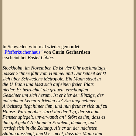
In Schweden wird mal wieder gemordet:
„Pfefferkuchenhaus“
von
Carin Gerhardsen
erscheint bei
Bastei Lübbe
.
Stockholm, im November. Es ist vier Uhr nachmittags,
nasser Schnee fällt vom Himmel und Dunkelheit senkt
sich über Schwedens Metropole. Ein Mann steigt in
die U-Bahn und lässt sich auf einen freien Platz
nieder. Er betrachtet die grauen, erschöpften
Gesichter um sich herum. Ist er hier der Einzige, der
mit seinem Leben zufrieden ist? Ein angenehmer
Arbeitstag liegt hinter ihm, und nun freut er sich auf zu
Hause. Warum aber starrt ihn der Typ, der sich im
Fenster spiegelt, unverwandt an? Stört es ihn, dass es
ihm gut geht? Nicht mein Problem, denkt er, und
vertieft sich in die Zeitung. Als er an der nächsten
Station aussteigt, merkt er nicht, dass der Mann ihm