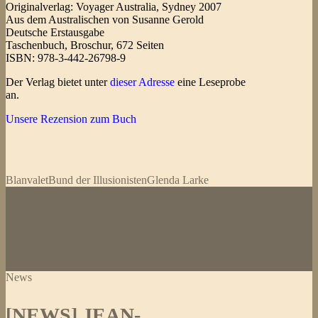
Originalverlag: Voyager Australia, Sydney 2007
Aus dem Australischen von Susanne Gerold
Deutsche Erstausgabe
Taschenbuch, Broschur, 672 Seiten
ISBN: 978-3-442-26798-9
Der Verlag bietet unter
dieser Adresse
eine Leseprobe
an.
Unsere Rezension zum Buch
Blanvalet
Bund der Illusionisten
Glenda Larke
News
[NEWS] JEAN-