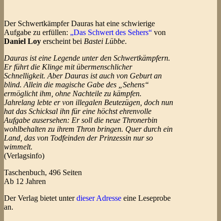
Der Schwertkämpfer Dauras hat eine schwierige
Aufgabe zu erfüllen:
„Das Schwert des Sehers“
von
Daniel Loy
erscheint bei
Bastei Lübbe
.
Dauras ist eine Legende unter den Schwertkämpfern.
Er führt die Klinge mit übermenschlicher
Schnelligkeit. Aber Dauras ist auch von Geburt an
blind. Allein die magische Gabe des „Sehens“
ermöglicht ihm, ohne Nachteile zu kämpfen.
Jahrelang lebte er von illegalen Beutezügen, doch nun
hat das Schicksal ihn für eine höchst ehrenvolle
Aufgabe ausersehen: Er soll die neue Thronerbin
wohlbehalten zu ihrem Thron bringen. Quer durch ein
Land, das von Todfeinden der Prinzessin nur so
wimmelt.
(Verlagsinfo)
Taschenbuch, 496 Seiten
Ab 12 Jahren
Der Verlag bietet unter
dieser Adresse
eine Leseprobe
an.