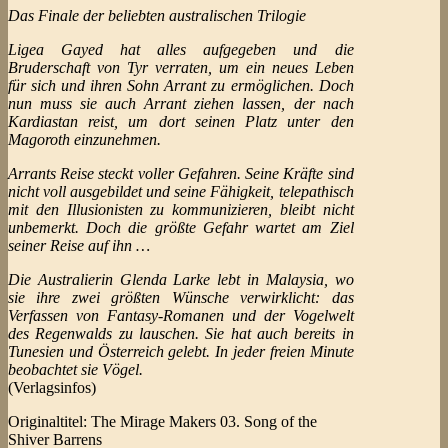
Das Finale der beliebten australischen Trilogie
Ligea Gayed hat alles aufgegeben und die
Bruderschaft von Tyr verraten, um ein neues Leben
für sich und ihren Sohn Arrant zu ermöglichen. Doch
nun muss sie auch Arrant ziehen lassen, der nach
Kardiastan reist, um dort seinen Platz unter den
Magoroth einzunehmen.
Arrants Reise steckt voller Gefahren. Seine Kräfte sind
nicht voll ausgebildet und seine Fähigkeit, telepathisch
mit den Illusionisten zu kommunizieren, bleibt nicht
unbemerkt. Doch die größte Gefahr wartet am Ziel
seiner Reise auf ihn …
Die Australierin Glenda Larke lebt in Malaysia, wo
sie ihre zwei größten Wünsche verwirklicht: das
Verfassen von Fantasy-Romanen und der Vogelwelt
des Regenwalds zu lauschen. Sie hat auch bereits in
Tunesien und Österreich gelebt. In jeder freien Minute
beobachtet sie Vögel.
(Verlagsinfos)
Originaltitel: The Mirage Makers 03. Song of the
Shiver Barrens