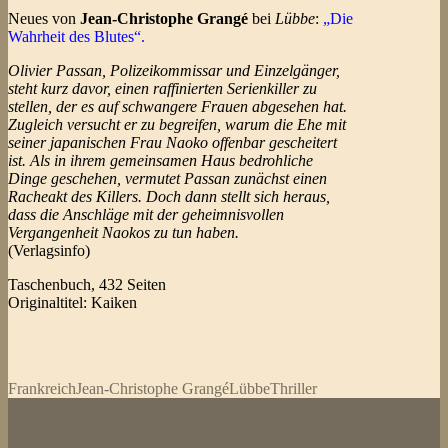
Neues von
Jean-Christophe Grangé
bei
Lübbe
:
„Die
Wahrheit des Blutes“.
Olivier Passan, Polizeikommissar und Einzelgänger,
steht kurz davor, einen raffinierten Serienkiller zu
stellen, der es auf schwangere Frauen abgesehen hat.
Zugleich versucht er zu begreifen, warum die Ehe mit
seiner japanischen Frau Naoko offenbar gescheitert
ist. Als in ihrem gemeinsamen Haus bedrohliche
Dinge geschehen, vermutet Passan zunächst einen
Racheakt des Killers. Doch dann stellt sich heraus,
dass die Anschläge mit der geheimnisvollen
Vergangenheit Naokos zu tun haben.
(Verlagsinfo)
Taschenbuch, 432 Seiten
Originaltitel: Kaiken
Frankreich
Jean-Christophe Grangé
Lübbe
Thriller