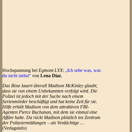
Hochspannung bei
Egmont LYX
:
„Ich sehe was, was
du nicht siehst“
von
Lena Diaz
.
Das Böse lauert überall Madison McKinley glaubt,
dass sie von einem Unbekannten verfolgt wird. Die
Polizei ist jedoch mit der Suche nach einem
Serienmörder beschäftigt und hat keine Zeit für sie.
Hilfe erhält Madison von dem attraktiven FBI-
Agenten Pierce Buchanan, mit dem sie einmal eine
Affäre hatte. Da rückt Madison plötzlich ins Zentrum
der Polizeiermittlungen – als Verdächtige …
(Verlagsinfo)