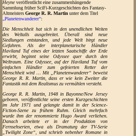
Heyne
veröffentlicht eine zusammenhängende
Sammlung früher SciFi-Kurzgeschichten des Fantasy-
Altmeisters
George R. R. Martin
unter dem Titel
„Planetenwanderer“
:
Die Menschheit hat sich in den unendlichen Weiten
des Weltalls ausgebreitet. Überall sind neue
Siedlungen entstanden, und jede Welt birgt neue
Gefahren. Als der interplanetarische Händler
Haviland Tuf eines der letzten Saatschiffe der Erde
erwirbt, beginnt seine Odyssee quer durch den
Weltraum. Eine Odyssee, auf der Haviland Tuf vom
einfachen Händler zum gefeierten Retter der
Menschheit wird … Mit „Planetenwanderer“ beweist
George R. R. Martin, dass er wie kein Zweiter die
Fantastik mit dem Realismus zu vermählen versteht.
George R. R. Martin, 1948 in Bayonne/New Jersey
geboren, veröffentlichte seine ersten Kurzgeschichten
im Jahr 1971 und gelangte damit in der Science-
Fiction-Szene zu frühem Ruhm. Gleich mehrfach
wurde ihm der renommierte Hugo Award verliehen.
Danach arbeitete er in der Produktion von
Fernsehserien, etwa als Dramaturg der TV-Serie
„Twilight Zone“, und schrieb nebenher Romane in