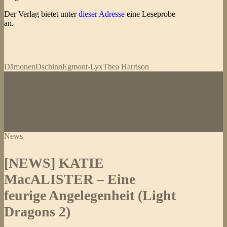
Der Verlag bietet unter
dieser Adresse
eine Leseprobe
an.
Dämonen
Dschinn
Egmont-Lyx
Thea Harrison
News
[NEWS] KATIE
MacALISTER – Eine
feurige Angelegenheit (Light
Dragons 2)