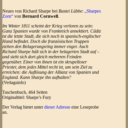
Neues von Richard Sharpe bei
Bastei Lübbe
:
„Sharpes
Zorn“
von
Bernard Cornwell
.
Im Winter 1811 scheint der Krieg verloren zu sein:
Ganz Spanien wurde von Frankreich annektiert. Cádiz
ist die letzte Stadt, die sich noch in spanisch-englischer
Hand befindet. Doch die französischen Truppen
ziehen den Belagerungsring immer enger. Auch
Richard Sharpe hält sich in der belagerten Stadt auf –
und sieht sich dort gleich mehreren Feinden
gegenüber. Einer von ihnen ist ein skrupelloser
Priester, dem jedes Mittel recht ist, um sein Ziel zu
erreichen: die Auflösung der Allianz von Spanien und
England. Kann Sharpe ihn aufhalten?
(Verlagsinfo)
Taschenbuch, 464 Seiten
Originaltitel: Sharpe’s Fury
Der Verlag bietet unter
dieser Adresse
eine Leseprobe
an.