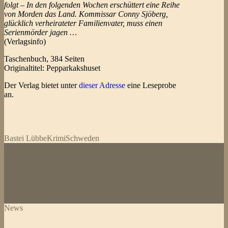
folgt – In den folgenden Wochen erschüttert eine Reihe
von Morden das Land. Kommissar Conny Sjöberg,
glücklich verheirateter Familienvater, muss einen
Serienmörder jagen …
(Verlagsinfo)
Taschenbuch, 384 Seiten
Originaltitel: Pepparkakshuset
Der Verlag bietet unter
dieser Adresse
eine Leseprobe
an.
Bastei Lübbe
Krimi
Schweden
News