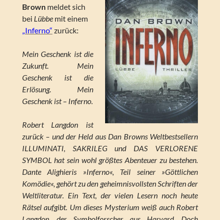
Brown
meldet sich
bei
Lübbe
mit einem
„Inferno“
zurück:
Mein Geschenk ist die
Zukunft. Mein
Geschenk ist die
Erlösung. Mein
Geschenk ist – Inferno.
Robert Langdon ist
zurück – und der Held aus Dan Browns Weltbestsellern
ILLUMINATI, SAKRILEG und DAS VERLORENE
SYMBOL hat sein wohl größtes Abenteuer zu bestehen.
Dante Alighieris »Inferno«, Teil seiner »Göttlichen
Komödie«, gehört zu den geheimnisvollsten Schriften der
Weltliteratur. Ein Text, der vielen Lesern noch heute
Rätsel aufgibt. Um dieses Mysterium weiß auch Robert
Langdon, der Symbolforscher aus Harvard. Doch