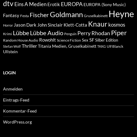
dtv
EUROPA
Eins A Medien
Erotik
EUROPA (Sony Music)
Heyne
Goldmann
Fischer
Fantasy
Festa
Gruselkabinett
Knaur
kosmos
Klett-Cotta
Jason Dark
John Sinclair
Horror
Piper
Lübbe Audio
Lübbe
Perry Rhodan
Krimi
Penguin
Rowohlt
SF
Sex
Silber Edition
Random House Audio
Science Fiction
Thriller
Titania Medien, Gruselkabinett
Ulf Blanck
Stefan Wolf
TKKG
Ullstein
LOGIN
Anmelden
Eintrags-Feed
Kommentar-Feed
WordPress.org