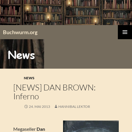
Zum
Inhalt
springen
Buchwurm.org
PRIMÄR
MENÜ
NEWS
[NEWS] DAN BROWN:
Inferno
24. MAI 2013
HANNIBAL LEKTOR
Megaseller
Dan