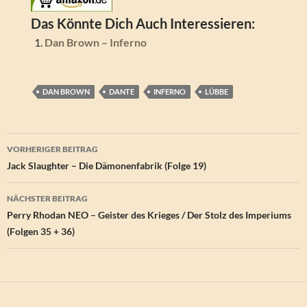
Das Könnte Dich Auch Interessieren:
Dan Brown – Inferno
DAN BROWN
DANTE
INFERNO
LÜBBE
Beitragsnavigation
VORHERIGER BEITRAG
Jack Slaughter – Die Dämonenfabrik (Folge 19)
NÄCHSTER BEITRAG
Perry Rhodan NEO – Geister des Krieges / Der Stolz des Imperiums
(Folgen 35 + 36)