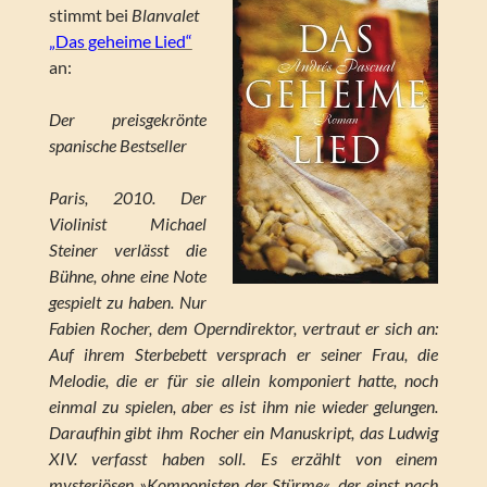
stimmt bei
Blanvalet
„Das geheime Lied“
an:
Der preisgekrönte
spanische Bestseller
Paris, 2010. Der
Violinist Michael
Steiner verlässt die
Bühne, ohne eine Note
gespielt zu haben. Nur
Fabien Rocher, dem Operndirektor, vertraut er sich an:
Auf ihrem Sterbebett versprach er seiner Frau, die
Melodie, die er für sie allein komponiert hatte, noch
einmal zu spielen, aber es ist ihm nie wieder gelungen.
Daraufhin gibt ihm Rocher ein Manuskript, das Ludwig
XIV. verfasst haben soll. Es erzählt von einem
mysteriösen »Komponisten der Stürme«, der einst nach