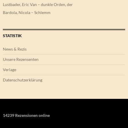
Lustbader, Eric Van – dunkle Orden, der
Bardola, Nicola – Schlemm
STATISTIK
News & Rezis
Unsere Rezensenten
Verlage
Datenschutzerklärung
14239 Rezensionen online