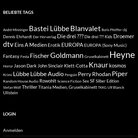
BELIEBTE TAGS
Blanvalet
Bastei Lübbe
André Minninger
Boris Pfeiffer
cbj
Die drei ???
Droemer
Dennis Ehrhardt
Die drei ??? Kids
Der Hörverlag
dtv
EUROPA
Eins A Medien
Erotik
EUROPA (Sony Music)
Heyne
Goldmann
Fischer
Fantasy
Festa
Gruselkabinett
Knaur
kosmos
Klett-Cotta
Jason Dark
John Sinclair
Horror
Piper
Lübbe Audio
Lübbe
Perry Rhodan
Krimi
Penguin
Rowohlt
SF
Sex
Silber Edition
Random House Audio
Science Fiction
Thriller
Titania Medien, Gruselkabinett
Ulf Blanck
Stefan Wolf
TKKG
Ullstein
LOGIN
Anmelden