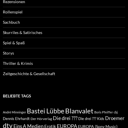
Rezensionen
Rollenspiel
Sachbuch
Skurriles & Satirisches
Spiel & Spaß
Storys
Thriller & Krimis
Zeitgeschichte & Gesellschaft
BELIEBTE TAGS
Blanvalet
Bastei Lübbe
André Minninger
Boris Pfeiffer
cbj
Die drei ???
Droemer
Dennis Ehrhardt
Die drei ??? Kids
Der Hörverlag
dtv
EUROPA
Eins A Medien
Erotik
EUROPA (Sony Music)