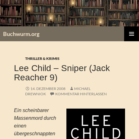
Zum
Inhalt
springen
Buchwurm.org
PRIMÄR
MENÜ
THRILLER & KRIMIS
Lee Child – Sniper (Jack
Reacher 9)
14. DEZEMBER 2008
MICHAEL
DREWNIOK
KOMMENTAR HINTERLASSEN
Ein scheinbarer
Massenmord durch
einen
übergeschnappten