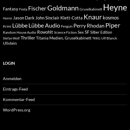
Heyne
Goldmann
Fischer
Fantasy
Festa
Gruselkabinett
Knaur
kosmos
Klett-Cotta
Jason Dark
John Sinclair
Horror
Piper
Lübbe Audio
Lübbe
Perry Rhodan
Krimi
Penguin
Rowohlt
SF
Sex
Silber Edition
Random House Audio
Science Fiction
Thriller
Titania Medien, Gruselkabinett
Ulf Blanck
Stefan Wolf
TKKG
Ullstein
LOGIN
Anmelden
Eintrags-Feed
Kommentar-Feed
WordPress.org