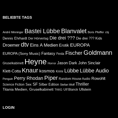
BELIEBTE TAGS
Blanvalet
Bastei Lübbe
André Minninger
Boris Pfeiffer
cbj
Die drei ???
Dennis Ehrhardt
Die drei ??? Kids
Der Hörverlag
dtv
Eins A Medien
EUROPA
Droemer
Erotik
Goldmann
Fischer
Fantasy
EUROPA (Sony Music)
Festa
Heyne
Jason Dark
John Sinclair
Gruselkabinett
Horror
Knaur
Lübbe
Lübbe Audio
kosmos
Klett-Cotta
Krimi
Piper
Perry Rhodan
Rowohlt
Random House Audio
Penguin
Thriller
SF
Sex
Silber Edition
Science Fiction
Stefan Wolf
Ullstein
Titania Medien, Gruselkabinett
Ulf Blanck
TKKG
LOGIN