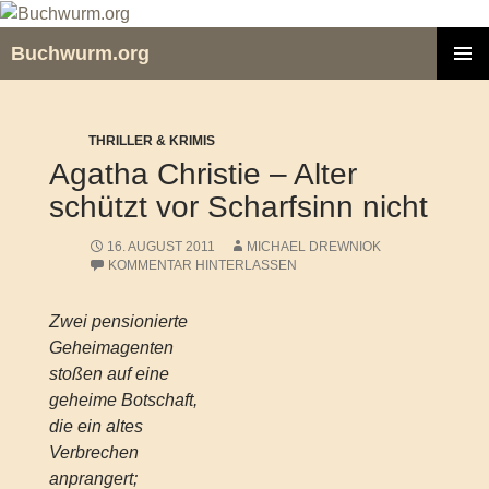
Zum
Inhalt
Buchwurm.org
springen
PRIMÄR
MENÜ
THRILLER & KRIMIS
Agatha Christie – Alter
schützt vor Scharfsinn nicht
16. AUGUST 2011
MICHAEL DREWNIOK
KOMMENTAR HINTERLASSEN
Zwei pensionierte
Geheimagenten
stoßen auf eine
geheime Botschaft,
die ein altes
Verbrechen
anprangert;