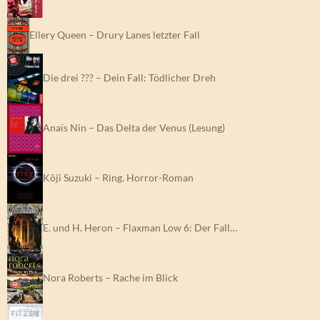
Ellery Queen – Drury Lanes letzter Fall
Die drei ??? – Dein Fall: Tödlicher Dreh
Anaïs Nin – Das Delta der Venus (Lesung)
Kôji Suzuki – Ring. Horror-Roman
E. und H. Heron – Flaxman Low 6: Der Fall…
Nora Roberts – Rache im Blick