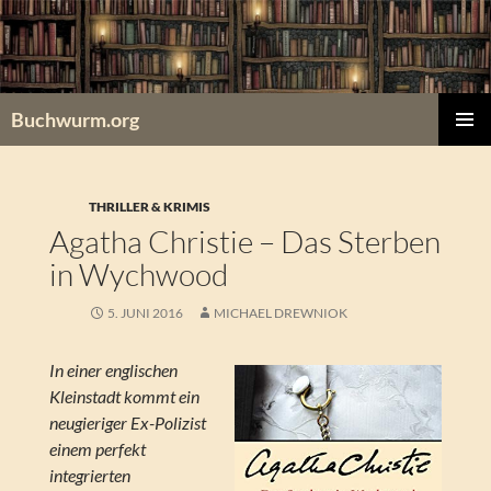
Zum
Inhalt
springen
Buchwurm.org
PRIMÄR
MENÜ
THRILLER & KRIMIS
Agatha Christie – Das Sterben
in Wychwood
5. JUNI 2016
MICHAEL DREWNIOK
In einer englischen
Kleinstadt kommt ein
neugieriger Ex-Polizist
einem perfekt
integrierten