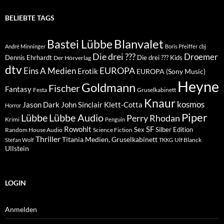
BELIEBTE TAGS
Blanvalet
Bastei Lübbe
André Minninger
Boris Pfeiffer
cbj
Die drei ???
Droemer
Dennis Ehrhardt
Die drei ??? Kids
Der Hörverlag
dtv
EUROPA
Eins A Medien
Erotik
EUROPA (Sony Music)
Heyne
Goldmann
Fischer
Fantasy
Festa
Gruselkabinett
Knaur
kosmos
Klett-Cotta
Jason Dark
John Sinclair
Horror
Piper
Lübbe Audio
Lübbe
Perry Rhodan
Krimi
Penguin
Rowohlt
SF
Sex
Silber Edition
Random House Audio
Science Fiction
Thriller
Titania Medien, Gruselkabinett
Ulf Blanck
Stefan Wolf
TKKG
Ullstein
LOGIN
Anmelden