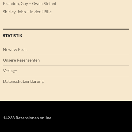
Brandon, Guy – Gwen Stefani
Shirley, John – In der Hölle
STATISTIK
News & Rezis
Unsere Rezensenten
Verlage
Datenschutzerklärung
14238 Rezensionen online