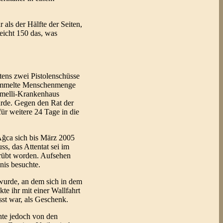
als der Hälfte der Seiten,
leicht 150 das, was
ens zwei Pistolenschüsse
rsammelte Menschenmenge
Gemelli-Krankenhaus
urde. Gegen den Rat der
ür weitere 24 Tage in die
Ağca sich bis März 2005
s, das Attentat sei im
rübt worden. Aufsehen
nis besuchte.
wurde, an dem sich in dem
te ihr mit einer Wallfahrt
sst war, als Geschenk.
nte jedoch von den