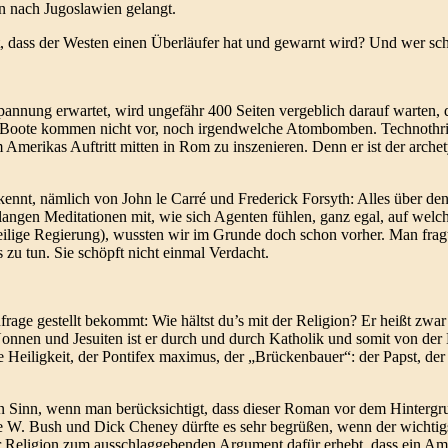
 nach Jugoslawien gelangt.
, dass der Westen einen Überläufer hat und gewarnt wird? Und wer sch
annung erwartet, wird ungefähr 400 Seiten vergeblich darauf warten, d
U-Boote kommen nicht vor, noch irgendwelche Atombomben. Technothril
merikas Auftritt mitten in Rom zu inszenieren. Denn er ist der archety
t kennt, nämlich von John le Carré und Frederick Forsyth: Alles über de
gen Meditationen mit, wie sich Agenten fühlen, ganz egal, auf welche
jeweilige Regierung), wussten wir im Grunde doch schon vorher. Man frag
s zu tun. Sie schöpft nicht einmal Verdacht.
rage gestellt bekommt: Wie hältst du’s mit der Religion? Er heißt zwar
 Nonnen und Jesuiten ist er durch und durch Katholik und somit von der
e Heiligkeit, der Pontifex maximus, der „Brückenbauer“: der Papst, der
den Sinn, wenn man berücksichtigt, dass dieser Roman vor dem Hintergru
 W. Bush und Dick Cheney dürfte es sehr begrüßen, wenn der wichti
er Religion zum ausschlaggebenden Argument dafür erhebt, dass ein Am