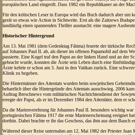
europäischen Land eingreift. Dass 1982 ein Republikaner an der Mac
Für den kritischen Leser in Europa wird das Buch dadurch aber um kei
gerät so etwas wie Action in Sichtweite. Erst als die Zaitzews Budap
landläufig einen spannenden Thriller ausmacht: eine magere Ausbeute
Historischer Hintergrund
Am 13. Mai 1981 (dem Gedenktag Fátima) feuerte der türkische Rech
auf Johannes Paul II. ab, als dieser im offenen Papamobil auf dem 
passierte. Eine Kugel traf den Papst an der linken Hand und an der Sc
gebracht wurde, konnten die Ärzte sein Leben durch eine fünfstündige
Ärzte kehrte er schon am 3. Juni in den Vatikan zurück. Eine schwere
Klinik zu begeben.
Die Hintermänner des Attentats wurden beim sowjetischen Geheimdien
beharrlich über die Hintergründe des Attentats ausschwieg. 2006 kam 
Auftrag Breschnews vom militärischen Nachrichtendienst der Sowje
erregte der Papst, als er im Dezember 1984 den Attentäter, dem er s
Da die Marienverehrung für Johannes Paul II. besonders wichtig war
portugiesischen Fátima 1917 die erste Marienerscheinung ereignet hatt
dorthin. Dabei brachte er ihr das Geschoss, das ihm aus dem Bauch e
Während dieser Reise unternahm am 12. Mai 1982 der Priester Juan M