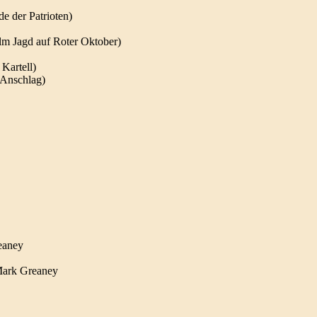
de der Patrioten)
ilm Jagd auf Roter Oktober)
 Kartell)
r Anschlag)
eaney
 Mark Greaney