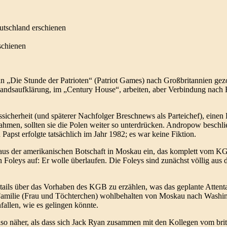
eutschland erschienen
rschienen
n „Die Stunde der Patrioten“ (Patriot Games) nach Großbritannien ge
landsaufklärung, im „Century House“, arbeiten, aber Verbindung nach 
sicherheit (und späterer Nachfolger Breschnews als Parteichef), einen 
ahmen, sollten sie die Polen weiter so unterdrücken. Andropow beschlie
apst erfolgte tatsächlich im Jahr 1982; es war keine Fiktion.
us der amerikanischen Botschaft in Moskau ein, das komplett vom KG
 Foleys auf: Er wolle überlaufen. Die Foleys sind zunächst völlig aus
Details über das Vorhaben des KGB zu erzählen, was das geplante Atten
 Familie (Frau und Töchterchen) wohlbehalten von Moskau nach Washing
fallen, wie es gelingen könnte.
lso näher, als dass sich Jack Ryan zusammen mit den Kollegen vom bri