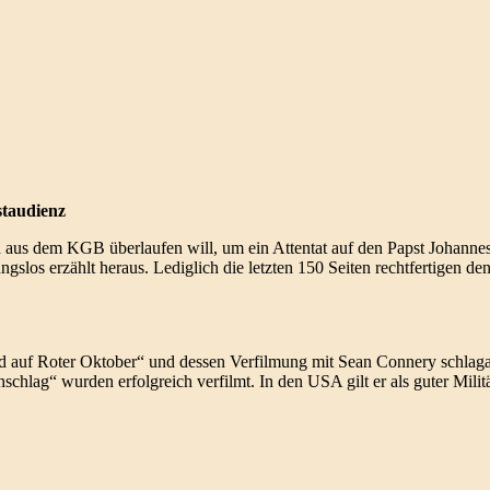
staudienz
and aus dem KGB überlaufen will, um ein Attentat auf den Papst Johannes
gslos erzählt heraus. Lediglich die letzten 150 Seiten rechtfertigen de
d auf Roter Oktober“ und dessen Verfilmung mit Sean Connery schlagart
chlag“ wurden erfolgreich verfilmt. In den USA gilt er als guter Militä