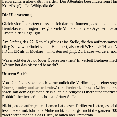
Leibwächtern überwältigt werden. Der Attentäter begründete sein Ha
Konzils. (Quelle: Wikipedia.de)
Die Übersetzung
Gleich vier Übersetzer mussten sich darum kümmern, dass all die lan
Berufsbezeichnungen – es gibt viele Militärs und viele Agenten – ad
Arbeit in der Regel gut.
Am Anfang des 27. Kapitels gibt es eine Stelle, die den aufmerksamen 
Oleg Zaitzew befindet sich in Budapest, also weit WESTLICH von Mos
FRÜHER als in Moskau – im Osten aufging. Zu Hause würde er noch
Was macht der Autor (oder Übersetzer) hier? Er verlegt Budapest nac
Warum hat das niemand bemerkt?
Unterm Strich
Von Tom Clancy kenne ich vornehmlich die Verfilmungen seiner sogena
Carré
(„
Smiley und seine Leute
„) und
Frederick Forsyth
(„
Der Schak
sowie mit dem Argument, dass auch ein religöses Oberhaupt amerikan
Rabbit“ aber immerhin schon an dritter Stelle.
Nicht gerade aufregende Themen hat dieser Thriller zu bieten, es sei 
lesen bekommt, lohnt die Mühe nicht. Schon gar nicht die ganzen 700 S
zwei Sterne mehr als das Buch, nämlich vier. Immerhin.