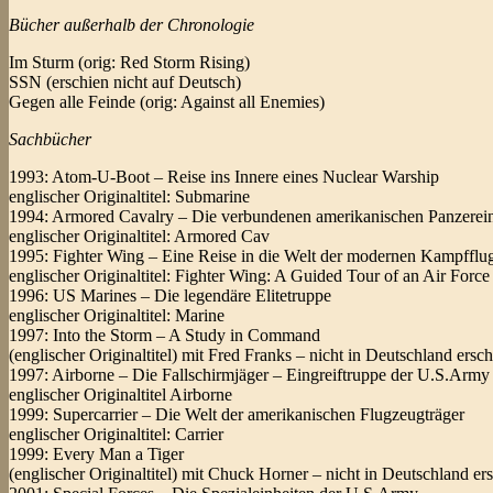
Bücher außerhalb der Chronologie
Im Sturm (orig: Red Storm Rising)
SSN (erschien nicht auf Deutsch)
Gegen alle Feinde (orig: Against all Enemies)
Sachbücher
1993: Atom-U-Boot – Reise ins Innere eines Nuclear Warship
englischer Originaltitel: Submarine
1994: Armored Cavalry – Die verbundenen amerikanischen Panzerein
englischer Originaltitel: Armored Cav
1995: Fighter Wing – Eine Reise in die Welt der modernen Kampfflu
englischer Originaltitel: Fighter Wing: A Guided Tour of an Air For
1996: US Marines – Die legendäre Elitetruppe
englischer Originaltitel: Marine
1997: Into the Storm – A Study in Command
(englischer Originaltitel) mit Fred Franks – nicht in Deutschland ersc
1997: Airborne – Die Fallschirmjäger – Eingreiftruppe der U.S.Army
englischer Originaltitel Airborne
1999: Supercarrier – Die Welt der amerikanischen Flugzeugträger
englischer Originaltitel: Carrier
1999: Every Man a Tiger
(englischer Originaltitel) mit Chuck Horner – nicht in Deutschland er