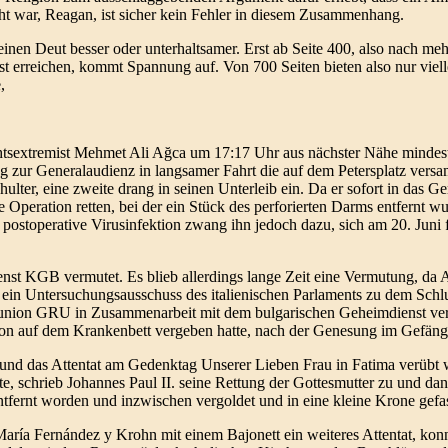
ht war, Reagan, ist sicher kein Fehler in diesem Zusammenhang.
nen Deut besser oder unterhaltsamer. Erst ab Seite 400, also nach mehr 
est erreichen, kommt Spannung auf. Von 700 Seiten bieten also nur viel
,
tsextremist Mehmet Ali Ağca um 17:17 Uhr aus nächster Nähe mindest
Weg zur Generalaudienz in langsamer Fahrt die auf dem Petersplatz ve
hulter, eine zweite drang in seinen Unterleib ein. Da er sofort in das 
 Operation retten, bei der ein Stück des perforierten Darms entfernt w
 postoperative Virusinfektion zwang ihn jedoch dazu, sich am 20. Juni f
st KGB vermutet. Es blieb allerdings lange Zeit eine Vermutung, da 
ein Untersuchungsausschuss des italienischen Parlaments zu dem Schlus
tunion GRU in Zusammenarbeit mit dem bulgarischen Geheimdienst ve
chon auf dem Krankenbett vergeben hatte, nach der Genesung im Gefäng
 und das Attentat am Gedenktag Unserer Lieben Frau in Fatima verübt 
e, schrieb Johannes Paul II. seine Rettung der Gottesmutter zu und dank
ntfernt worden und inzwischen vergoldet und in eine kleine Krone gefa
aría Fernández y Krohn mit einem Bajonett ein weiteres Attentat, kon