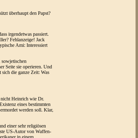
ützt überhaupt den Papst?
ass irgendetwas passiert.
ler? Fehlanzeige! Jack
pische Ami: Interessiert
n sowjetischen
r Seite sie operieren. Und
t sich die ganze Zeit: Was
 nicht Heinrich wie Dr.
 Existenz eines bestimmten
 ermordet werden soll. Klar,
nd einer sehr religiösen
gste US-Autor von Waffen-
erikaner in einem