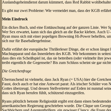
Auslandsgeheimdienst darum kümmert, dass Red Rabbit wohlbehalten
Es gibt nur zwei Probleme: Wie vermeidet man, dass der KGB erfährt
Mein Eindruck
Ein dickes Buch, und eine Enttäuschung auf der ganzen Linie. Wer Sp
Wer Sex erwartet, kann sich das gleich an die Backe kleben. Auch 
Ryan muss sich mit einer popeligen Browning Hi-Power behelfen, um A
sich nur für Baseballergebnisse.
Dafür erfährt der europäische Thrillerleser Dinge, die er schon längs
Machtapparat und das Innenleben des KGB. Wir bekommen in seitenlan
dass dies ein Scheißspiel ist, das sie betreiben (oder vielmehr ihre 
treibt eigentlich die Gegenseite? Bis zum Schluss scheint sie gar nicht
Die Gretchenfrage
Überraschend ist vielmehr, dass Jack Ryan (= USA) hier die Gretchenf
Faust, doch auch er hat eine Antwort parat: Als irischer Schüler von
Gottes überzeugt. Und dessen Stellvertreter auf Erden ist nunmal sein
dass sich Ryan berufen fühlt, schützend einzugreifen.
Ryans plötzlich betonte Religiosität ergibt erst dann einen bedeuten
amerikanischen Regierung geschrieben wurde. Die Clique um George
Sachbüchern und Agententhrillern, ein gewisser Clancy, die Frage d