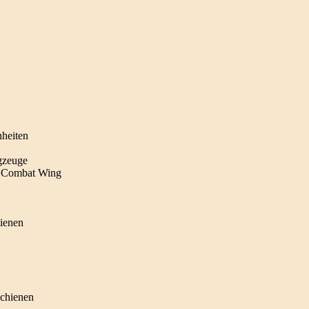
heiten
gzeuge
ce Combat Wing
hienen
schienen