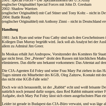
2001: Special Forces – Die Spezialeinheiten der U.S.Army
englischer Originaltitel Special Forces mit John D. Gresham
2002: Shadow Warriors
(englischer Originaltitel) mit Carl Stiner und Tony Koltz – nicht in D
2004: Battle Ready
(englischer Originaltitel) mit Anthony Zinni – nicht in Deutschland e
Handlung
1981: Jack Ryan und seine Frau Cathy sind nach den Geschehnissen i
Kollegen Dan Murray begrüßt wird. Jack soll als Analyst bei der Aus
allem zu Admiral Jim Greer.
In Moskau erhält Juri Andropow, Vorsitzender des Komitees für Staats
gar nicht freut. Der „Priester“ droht den Russen mit kirchlichen Maßn
eliminieren. Das dürfte uns bekannt vorkommen: Das Attentat auf den P
Die CIA-Agenten Ed Foley und seine Frau Mary Pat ziehen in das Ha
Tages nimmt ein Mitarbeiter des KGB, Oleg Zaitzew, Kontakt mit den
das nicht eine KGB-Falle sein?
Doch wie sich herausstellt, ist der „Rabbit“ echt und weiß brisante 
natürlich noch jemand dafür sorgen, dass Red Rabbit mitsamt seiner
Aufgabe, doch Mary Pat Foley lässt sich einen ausgefuchsten Plan ein
Leider ist gerade in Budapest das CIA-Büro verwaist, und was läge a