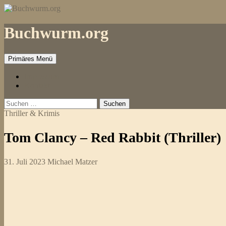
Zum
Inhalt
springen
Buchwurm.org
Primäres Menü
Impressum
Kontakt
Suchen
nach:
Thriller & Krimis
Tom Clancy – Red Rabbit (Thriller)
31. Juli 2023
Michael Matzer