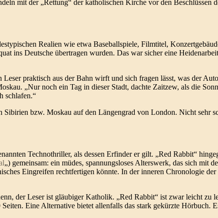
ndeln mit der „Rettung“ der katholischen Kirche vor den Beschlüssen 
destypischen Realien wie etwa Baseballspiele, Filmtitel, Konzertgebäud
äquat ins Deutsche übertragen wurden. Das war sicher eine Heidenarbeit
Leser praktisch aus der Bahn wirft und sich fragen lässt, was der Auto
kau. „Nur noch ein Tag in dieser Stadt, dachte Zaitzew, als die Son
 schlafen.“
h Sibirien bzw. Moskau auf den Längengrad von London. Nicht sehr sch
nnten Technothriller, als dessen Erfinder er gilt. „Red Rabbit“ hing
al
„) gemeinsam: ein müdes, spannungsloses Alterswerk, das sich mit de
isches Eingreifen rechtfertigen könnte. In der inneren Chronologie d
denn, der Leser ist gläubiger Katholik. „Red Rabbit“ ist zwar leicht zu 
eiten. Eine Alternative bietet allenfalls das stark gekürzte Hörbuch. 