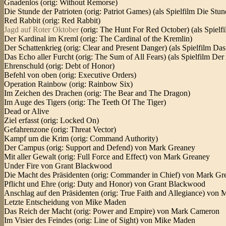
Gnadenlos (orig: Without Remorse)
Die Stunde der Patrioten (orig: Patriot Games) (als Spielfilm Die Stun
Red Rabbit (orig: Red Rabbit)
Jagd auf Roter Oktober
(orig: The Hunt For Red October) (als Spielf
Der Kardinal im Kreml (orig: The Cardinal of the Kremlin)
Der Schattenkrieg (orig: Clear and Present Danger) (als Spielfilm Das
Das Echo aller Furcht (orig: The Sum of All Fears) (als Spielfilm De
Ehrenschuld (orig: Debt of Honor)
Befehl von oben (orig: Executive Orders)
Operation Rainbow (orig: Rainbow Six)
Im Zeichen des Drachen (orig: The Bear and The Dragon)
Im Auge des Tigers (orig: The Teeth Of The Tiger)
Dead or Alive
Ziel erfasst (orig: Locked On)
Gefahrenzone (orig: Threat Vector)
Kampf um die Krim (orig: Command Authority)
Der Campus (orig: Support and Defend) von Mark Greaney
Mit aller Gewalt (orig: Full Force and Effect) von Mark Greaney
Under Fire von Grant Blackwood
Die Macht des Präsidenten (orig: Commander in Chief) von Mark Gr
Pflicht und Ehre (orig: Duty and Honor) von Grant Blackwood
Anschlag auf den Präsidenten (orig: True Faith and Allegiance) von
Letzte Entscheidung von Mike Maden
Das Reich der Macht (orig: Power and Empire) von Mark Cameron
Im Visier des Feindes (orig: Line of Sight) von Mike Maden