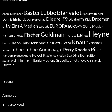
Blanvalet
Bastei Lübbe
André Minninger
Boris Pfeiffer
cbj
Die drei ???
Droemer
Dennis Ehrhardt
Die drei ??? Kids
Der Hörverlag
dtv
EUROPA
Eins A Medien
Erotik
EUROPA (Sony Music)
Heyne
Goldmann
Fischer
Fantasy
Festa
Gruselkabinett
Knaur
kosmos
Klett-Cotta
Jason Dark
John Sinclair
Horror
Piper
Lübbe Audio
Lübbe
Perry Rhodan
Krimi
Penguin
Rowohlt
SF
Sex
Silber Edition
Random House Audio
Science Fiction
Thriller
Titania Medien, Gruselkabinett
Ulf Blanck
Stefan Wolf
TKKG
Ullstein
LOGIN
Anmelden
Eintrags-Feed