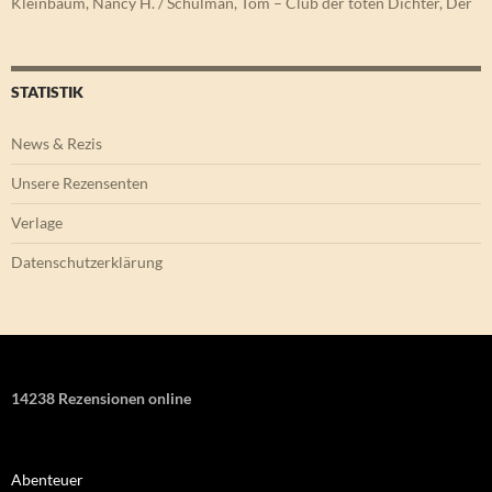
Kleinbaum, Nancy H. / Schulman, Tom – Club der toten Dichter, Der
STATISTIK
News & Rezis
Unsere Rezensenten
Verlage
Datenschutzerklärung
14238 Rezensionen online
Abenteuer