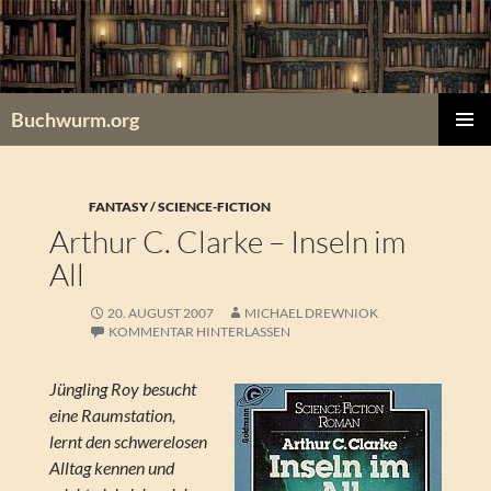
Zum
Inhalt
springen
Buchwurm.org
PRIMÄR
MENÜ
FANTASY / SCIENCE-FICTION
Arthur C. Clarke – Inseln im
All
20. AUGUST 2007
MICHAEL DREWNIOK
KOMMENTAR HINTERLASSEN
Jüngling Roy besucht
eine Raumstation,
lernt den schwerelosen
Alltag kennen und