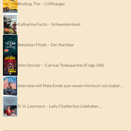
Binding, Tim – Cliffhanger
Katharina Fuchs – Schwesternland
Sebastian Fitzek – Der Nachbar
John Sinclair – Carinas Todesparties (Folge 186)
Interview mit Mala Emde zum neuen Hörbuch von Isabel…
D. H. Lawrence – Lady Chatterleys Liebhaber…