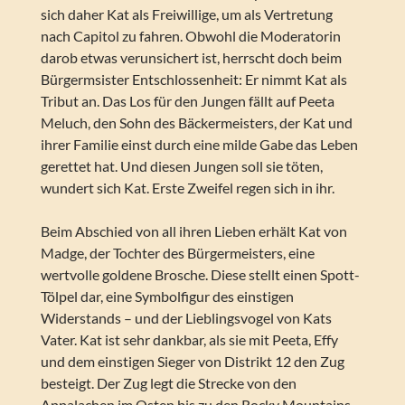
sich daher Kat als Freiwillige, um als Vertretung
nach Capitol zu fahren. Obwohl die Moderatorin
darob etwas verunsichert ist, herrscht doch beim
Bürgermsister Entschlossenheit: Er nimmt Kat als
Tribut an. Das Los für den Jungen fällt auf Peeta
Meluch, den Sohn des Bäckermeisters, der Kat und
ihrer Familie einst durch eine milde Gabe das Leben
gerettet hat. Und diesen Jungen soll sie töten,
wundert sich Kat. Erste Zweifel regen sich in ihr.
Beim Abschied von all ihren Lieben erhält Kat von
Madge, der Tochter des Bürgermeisters, eine
wertvolle goldene Brosche. Diese stellt einen Spott-
Tölpel dar, eine Symbolfigur des einstigen
Widerstands – und der Lieblingsvogel von Kats
Vater. Kat ist sehr dankbar, als sie mit Peeta, Effy
und dem einstigen Sieger von Distrikt 12 den Zug
besteigt. Der Zug legt die Strecke von den
Appalachen im Osten bis zu den Rocky Mountains