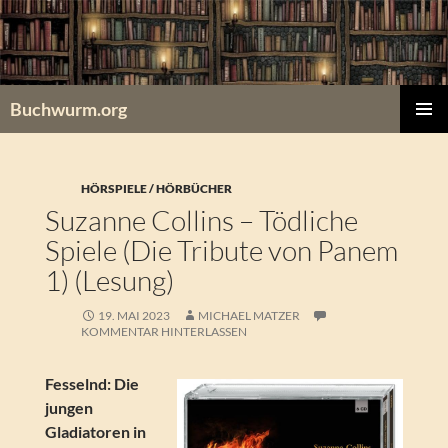
Zum
Inhalt
springen
Buchwurm.org
PRIMÄR
MENÜ
HÖRSPIELE / HÖRBÜCHER
Suzanne Collins – Tödliche
Spiele (Die Tribute von Panem
1) (Lesung)
19. MAI 2023
MICHAEL MATZER
KOMMENTAR HINTERLASSEN
Fesselnd: Die
jungen
Gladiatoren in