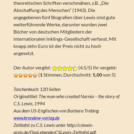
theoretischen Schriften verschmähen, z.B. „Die
Abschaffung des Menschen“ (1943). Die
angegebenen fünf Biografien über Lewis sind gute
weiterführende Werke, darunter wurden zwei
Bücher von deutschen Mitgliedern der
internationalen Inklings-Gesellschaft verfasst. Mit
knapp zehn Euro ist der Preis nicht zu hoch
angesetzt.
Der Autor vergibt:
(4.5/5) Ihr vergebt:
(
1
Stimmen, Durchschnitt:
5,00
von 5)
Taschenbuch: 120 Seiten
Originaltitel: The man who created Narnia – the story of
C.S. Lewis, 1994
Aus dem US-Englischen von Barbara Trebing
www.brendow-verlag.de
Zeittafel zu C.S. Lewis unter http://cslewis-
preis.de/DasLebendesCSLewis-Zeittafel.pdf.