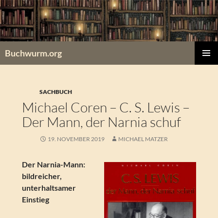
Zum
Inhalt
springen
Buchwurm.org
PRIMÄR
MENÜ
SACHBUCH
Michael Coren – C. S. Lewis –
Der Mann, der Narnia schuf
19. NOVEMBER 2019
MICHAEL MATZER
Der Narnia-Mann:
bildreicher,
unterhaltsamer
Einstieg