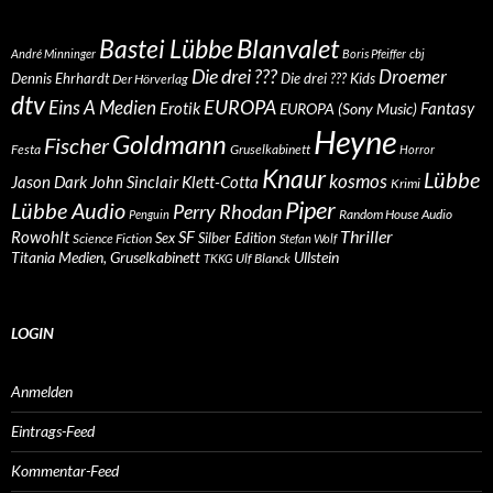
Blanvalet
Bastei Lübbe
André Minninger
Boris Pfeiffer
cbj
Die drei ???
Droemer
Dennis Ehrhardt
Die drei ??? Kids
Der Hörverlag
dtv
EUROPA
Eins A Medien
Erotik
Fantasy
EUROPA (Sony Music)
Heyne
Goldmann
Fischer
Festa
Gruselkabinett
Horror
Knaur
Lübbe
kosmos
Klett-Cotta
Jason Dark
John Sinclair
Krimi
Piper
Lübbe Audio
Perry Rhodan
Random House Audio
Penguin
Rowohlt
SF
Thriller
Sex
Silber Edition
Science Fiction
Stefan Wolf
Titania Medien, Gruselkabinett
Ullstein
Ulf Blanck
TKKG
LOGIN
Anmelden
Eintrags-Feed
Kommentar-Feed