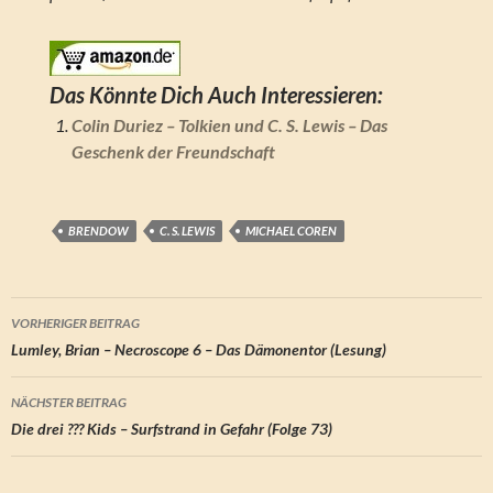
Das Könnte Dich Auch Interessieren:
Colin Duriez – Tolkien und C. S. Lewis – Das
Geschenk der Freundschaft
BRENDOW
C. S. LEWIS
MICHAEL COREN
Beitragsnavigation
VORHERIGER BEITRAG
Lumley, Brian – Necroscope 6 – Das Dämonentor (Lesung)
NÄCHSTER BEITRAG
Die drei ??? Kids – Surfstrand in Gefahr (Folge 73)