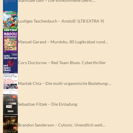
Stanislaw Lem – Die vollkommene Leere.…
Lustiges Taschenbuch – Anstoß! (LTB EXTRA 9)
Manuel Garand – Murdoku. 80 Logikrätsel rund…
Cory Doctorow – Red Team Blues. Cyberthriller
Mantak Chia – Die multi-orgasmische Beziehung:…
Sebastian Fitzek – Die Einladung
Brandon Sanderson – Cytonic. Unendlich weit…