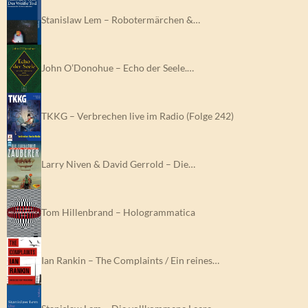
Stanislaw Lem – Robotermärchen &…
John O’Donohue – Echo der Seele.…
TKKG – Verbrechen live im Radio (Folge 242)
Larry Niven & David Gerrold – Die…
Tom Hillenbrand – Hologrammatica
Ian Rankin – The Complaints / Ein reines…