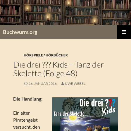
Zum
Inhalt
springen
Buchwurm.org
PRIMÄR
MENÜ
HÖRSPIELE / HÖRBÜCHER
Die drei ??? Kids – Tanz der
Skelette (Folge 48)
16. JANUAR 2016
UWE WEBEL
Die Handlung:
Ein alter
Piratengeist
versucht, den