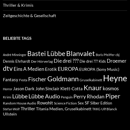
Thriller & Krimis
Zeitgeschichte & Gesellschaft
BELIEBTE TAGS
Blanvalet
Bastei Lübbe
André Minninger
Boris Pfeiffer
cbj
Die drei ???
Droemer
Dennis Ehrhardt
Die drei ??? Kids
Der Hörverlag
dtv
EUROPA
Eins A Medien
Erotik
EUROPA (Sony Music)
Heyne
Goldmann
Fischer
Fantasy
Festa
Gruselkabinett
Knaur
kosmos
Klett-Cotta
Jason Dark
John Sinclair
Horror
Piper
Lübbe Audio
Lübbe
Perry Rhodan
Krimi
Penguin
Rowohlt
SF
Sex
Silber Edition
Random House Audio
Science Fiction
Thriller
Titania Medien, Gruselkabinett
Ulf Blanck
Stefan Wolf
TKKG
Ullstein