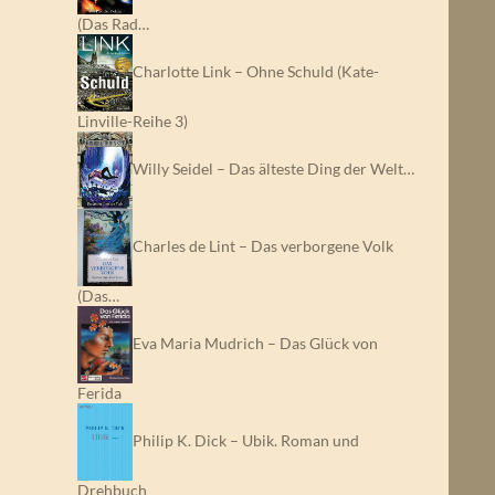
(Das Rad…
Charlotte Link – Ohne Schuld (Kate-
Linville-Reihe 3)
Willy Seidel – Das älteste Ding der Welt…
Charles de Lint – Das verborgene Volk
(Das…
Eva Maria Mudrich – Das Glück von
Ferida
Philip K. Dick – Ubik. Roman und
Drehbuch