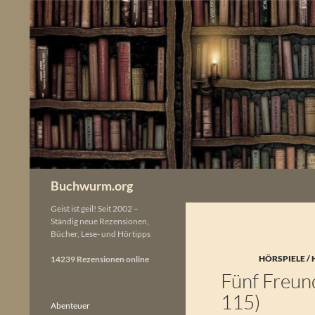
Zum
Inhalt
springen
Buchwurm.org
Geist ist geil! Seit 2002 –
Ständig neue Rezensionen,
Bücher, Lese- und Hörtipps
HÖRSPIELE /
14239 Rezensionen online
Fünf Freund
115)
Abenteuer