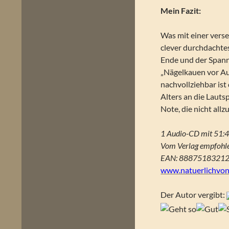
Mein Fazit:
Was mit einer verse
clever durchdachtes
Ende und der Spann
„Nägelkauen vor Au
nachvollziehbar is
Alters an die Lauts
Note, die nicht all
1 Audio-CD mit 51:4
Vom Verlag empfohle
EAN: 8887518321
www.natuerlichvon
Der Autor vergibt: