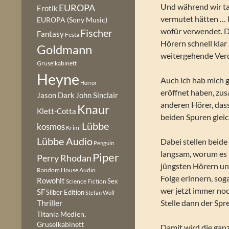
Und während wir ta
EUROPA
Erotik
vermutet hätten … 
EUROPA (Sony Music)
wofür verwendet. D
Fischer
Fantasy
Festa
Hörern schnell klar
Goldmann
weitergehende Ve
Gruselkabinett
Heyne
Auch ich hab mich ge
Horror
eröffnet haben, zus
Jason Dark
John Sinclair
anderen Hörer, dass
Knaur
Klett-Cotta
beiden Spuren glei
Lübbe
kosmos
Krimi
Lübbe Audio
Dabei stellen beide
Penguin
langsam, worum es h
Piper
Perry Rhodan
jüngsten Hörern und
Random House Audio
Folge erinnern, sog
Rowohlt
Sex
Science Fiction
wer jetzt immer noc
SF
Silber Edition
Stefan Wolf
Stelle dann der Spr
Thriller
Titania Medien,
Gruselkabinett
Damit wird die ganz