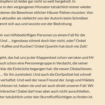
topfern ist leider gar nicht so weit hergeholt. In
s in den vergangenen Monaten tatsächlich immer wieder
 denen die Bewohner etlicher Häuser fliehen mussten. Von
e aktueller als vielleicht von der Autorin beim Schreiben
kennt sich aus und wusste von der Bedrohung.
 von hilfsbedürftigen Personen zu einem Fall für die
Und … irgendwas stimmt doch hier nicht, oder? Onkel
ür Kaffee und Kuchen? Onkel Quentin hat doch nie Zeit!
eht, das hat uns ja der Klappentext schon verraten und Mr
ch schon eine Personengruppe in Verdacht, die seiner
klar die Einbrüche begangen hat: die neuen Obdachlosen,
h … für ihn zumindest. Und auch die Dorfpolizei hat schnell
 verhaftet. Und weil der neue Freund der Jungs und Mädels
hlosen ist, haben sie und wir auch direkt unseren Fall: Wir
inbrecher! Dabei darf man aber auch nicht ausschließen,
ter tatsächlich unter den Sturmflutflüchtigen zu finden ist.