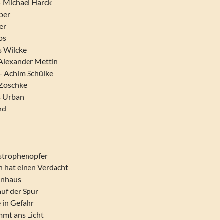
 Michael Harck
per
ter
os
s Wilcke
 Alexander Mettin
– Achim Schülke
a Zoschke
as Urban
nd
tastrophenopfer
 hat einen Verdacht
senhaus
auf der Spur
 in Gefahr
mmt ans Licht