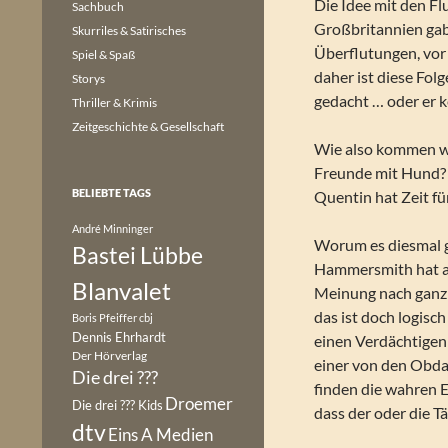
Die Idee mit den Flu
Sachbuch
Großbritannien gab
Skurriles & Satirisches
Überflutungen, vor
Spiel & Spaß
daher ist diese Folg
Storys
gedacht … oder er 
Thriller & Krimis
Zeitgeschichte & Gesellschaft
Wie also kommen wir
Freunde mit Hund? 
BELIEBTE TAGS
Quentin hat Zeit f
André Minninger
Worum es diesmal g
Bastei Lübbe
Hammersmith hat au
Blanvalet
Meinung nach ganz 
das ist doch logisc
Boris Pfeiffer
cbj
Dennis Ehrhardt
einen Verdächtigen
Der Hörverlag
einer von den Obdac
Die drei ???
finden die wahren E
Droemer
Die drei ??? Kids
dass der oder die Tä
dtv
Eins A Medien