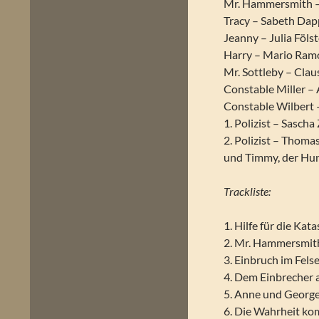
Mr. Hammersmith –
Tracy – Sabeth Dap
Jeanny – Julia Föls
Harry – Mario Ram
Mr. Sottleby – Clau
Constable Miller –
Constable Wilbert 
1. Polizist – Sasch
2. Polizist – Thom
und Timmy, der Hu
Trackliste:
1. Hilfe für die Ka
2. Mr. Hammersmith
3. Einbruch im Fel
4. Dem Einbrecher 
5. Anne und George
6. Die Wahrheit ko