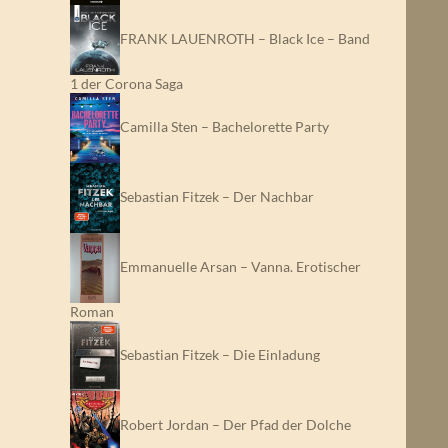
FRANK LAUENROTH – Black Ice – Band
1 der Corona Saga
Camilla Sten – Bachelorette Party
Sebastian Fitzek – Der Nachbar
Emmanuelle Arsan – Vanna. Erotischer
Roman
Sebastian Fitzek – Die Einladung
Robert Jordan – Der Pfad der Dolche