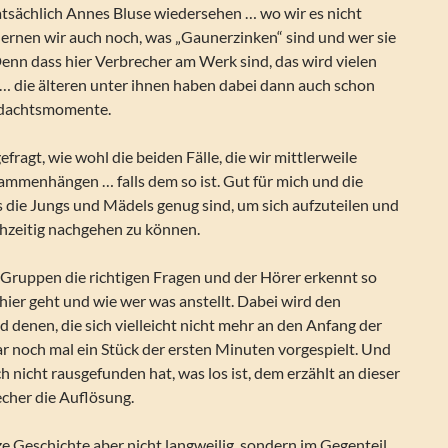
tsächlich Annes Bluse wiedersehen … wo wir es nicht
lernen wir auch noch, was „Gaunerzinken“ sind und wer sie
enn dass hier Verbrecher am Werk sind, das wird vielen
 … die älteren unter ihnen haben dabei dann auch schon
rdachtsmomente.
fragt, wie wohl die beiden Fälle, die wir mittlerweile
ammenhängen … falls dem so ist. Gut für mich und die
 die Jungs und Mädels genug sind, um sich aufzuteilen und
chzeitig nachgehen zu können.
 Gruppen die richtigen Fragen und der Hörer erkennt so
ier geht und wie wer was anstellt. Dabei wird den
 denen, die sich vielleicht nicht mehr an den Anfang der
ar noch mal ein Stück der ersten Minuten vorgespielt. Und
h nicht rausgefunden hat, was los ist, dem erzählt an dieser
echer die Auflösung.
e Geschichte aber nicht langweilig, sondern im Gegenteil