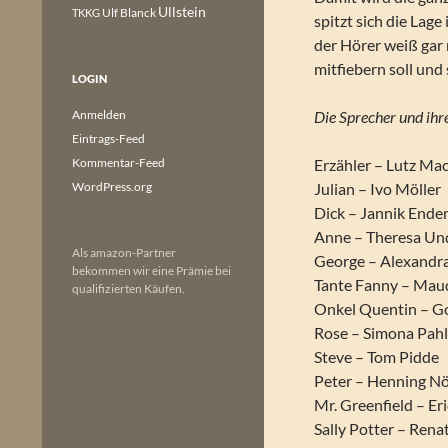
Ullstein
Ulf Blanck
TKKG
spitzt sich die Lag
der Hörer weiß gar 
mitfiebern soll und
LOGIN
Anmelden
Die Sprecher und ihre
Eintrags-Feed
Kommentar-Feed
Erzähler – Lutz Ma
WordPress.org
Julian – Ivo Möller
Dick – Jannik End
Anne – Theresa Un
Als amazon-Partner
George – Alexandra
bekommen wir eine Prämie bei
Tante Fanny – Ma
qualifizierten Käufen.
Onkel Quentin – G
Rose – Simona Pah
Steve – Tom Pidde
Peter – Henning N
Mr. Greenfield – Eri
Sally Potter – Rena