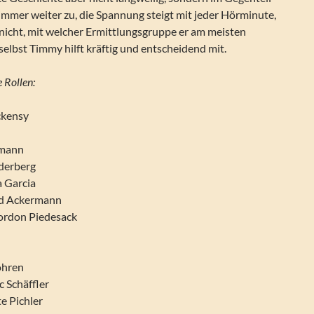
e immer weiter zu, die Spannung steigt mit jeder Hörminute,
nicht, mit welcher Ermittlungsgruppe er am meisten
 selbst Timmy hilft kräftig und entscheidend mit.
 Rollen:
ckensy
emann
derberg
 Garcia
ud Ackermann
ordon Piedesack
l
öhren
c Schäffler
te Pichler