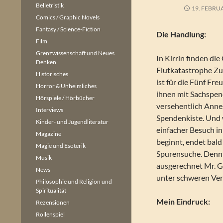
Belletristik
19. FEBRU
Comics / Graphic Novels
Fantasy / Science-Fiction
Die Handlung:
Film
Grenzwissenschaft und Neues
In Kirrin finden die
Denken
Flutkatastrophe Zuf
Historisches
ist für die Fünf Freu
Horror & Unheimliches
ihnen mit Sachspen
Hörspiele / Hörbücher
versehentlich Annes
Interviews
Spendenkiste. Und 
Kinder- und Jugendliteratur
einfacher Besuch i
Magazine
beginnt, endet bald
Magie und Esoterik
Spurensuche. Denn K
Musik
ausgerechnet Mr. Gr
News
unter schweren Verd
Philosophie und Religion und
Spiritualität
Mein Eindruck:
Rezensionen
Rollenspiel