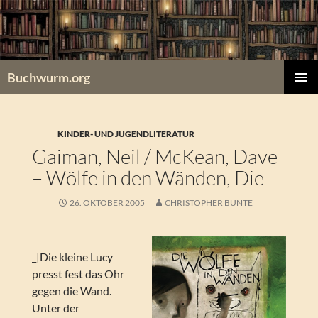
Zum
Inhalt
springen
Buchwurm.org
PRIMÄR
MENÜ
KINDER- UND JUGENDLITERATUR
Gaiman, Neil / McKean, Dave
– Wölfe in den Wänden, Die
26. OKTOBER 2005
CHRISTOPHER BUNTE
_|Die kleine Lucy
presst fest das Ohr
gegen die Wand.
Unter der