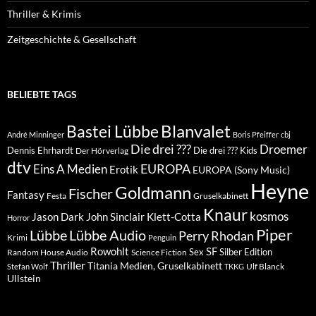
Thriller & Krimis
Zeitgeschichte & Gesellschaft
BELIEBTE TAGS
Blanvalet
Bastei Lübbe
André Minninger
Boris Pfeiffer
cbj
Die drei ???
Droemer
Dennis Ehrhardt
Die drei ??? Kids
Der Hörverlag
dtv
EUROPA
Eins A Medien
Erotik
EUROPA (Sony Music)
Heyne
Goldmann
Fischer
Fantasy
Festa
Gruselkabinett
Knaur
kosmos
Klett-Cotta
Jason Dark
John Sinclair
Horror
Piper
Lübbe Audio
Lübbe
Perry Rhodan
Krimi
Penguin
Rowohlt
SF
Sex
Silber Edition
Random House Audio
Science Fiction
Thriller
Titania Medien, Gruselkabinett
Ulf Blanck
Stefan Wolf
TKKG
Ullstein