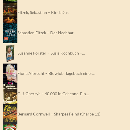
Fitzek, Sebastian – Kind, Das
Sebastian Fitzek – Der Nachbar
Susanne Förster – Susis Kochbuch –…
Fiona Albrecht – Blowjob. Tagebuch einer…
C. J. Cherryh – 40.000 in Gehenna. Ein…
Bernard Cornwell – Sharpes Feind (Sharpe 11)