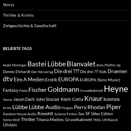
Storys
Thriller & Krimis
Zeitgeschichte & Gesellschaft
BELIEBTE TAGS
Blanvalet
Bastei Lübbe
André Minninger
Boris Pfeiffer
cbj
Die drei ???
Droemer
Dennis Ehrhardt
Die drei ??? Kids
Der Hörverlag
dtv
EUROPA
Eins A Medien
Erotik
EUROPA (Sony Music)
Heyne
Goldmann
Fischer
Fantasy
Festa
Gruselkabinett
Knaur
kosmos
Klett-Cotta
Jason Dark
John Sinclair
Horror
Piper
Lübbe Audio
Lübbe
Perry Rhodan
Krimi
Penguin
Rowohlt
SF
Sex
Silber Edition
Random House Audio
Science Fiction
Thriller
Titania Medien, Gruselkabinett
Ulf Blanck
Stefan Wolf
TKKG
Ullstein