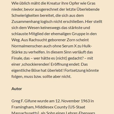
Wie üblich mäht die Kreatur ihre Opfer wie Gras
nieder, bevor ausgerechnet der letzte Überlebende
Schwierigkeiten bereitet, die sich aus dem
Zusammenhang logisch nicht erschließen. Hier stellt
sich dem Wesen keineswegs das stärkste und
schlauste Mitglied der ehemaligen Gruppe in den
Weg. Aus Rachsucht geborener Zorn scheint
Normalmenschen auch ohne Serum X zu Hulk-
Stärke zu verhelfen. In diesem Sinn verläuft das
Finale, das – wer hätte es (nicht) gedacht? – mit
einer ‚schockierenden‘ Eröffnung endet: Das
eigentliche Böse hat überlebt! Fortsetzung könnte
folgen, muss bzw. sollte aber nicht.
Autor
Greg F. Gifune wurde am 12. November 1963 in
Framingham, Middlesex County (US-Staat
Massachusetts), als Sohn eines Lehrer-Ehepaars