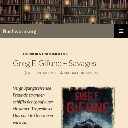
Zum
Inhalt
springen
Buchwurm.org
PRIMÄR
MENÜ
HORROR & UNHEIMLICHES
Greg F. Gifune – Savages
4. FEBRUAR 2018
MICHAEL DREWNIOK
Vergnügungsreisende
Freunde stranden
schiffbrüchig auf einer
einsamen Tropeninsel.
Das nackte Überleben
wird zur