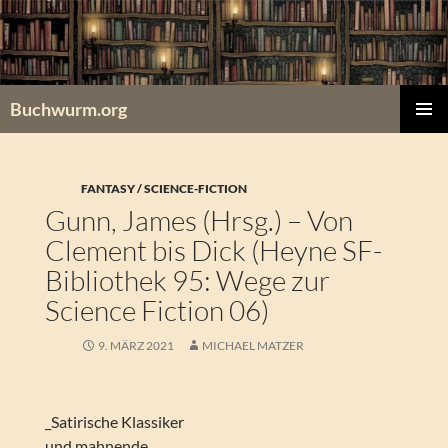
Zum
Inhalt
springen
Buchwurm.org
PRIMÄR
MENÜ
FANTASY / SCIENCE-FICTION
Gunn, James (Hrsg.) – Von
Clement bis Dick (Heyne SF-
Bibliothek 95: Wege zur
Science Fiction 06)
9. MÄRZ 2021
MICHAEL MATZER
_Satirische Klassiker
und mahnende