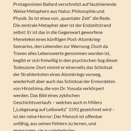
Protagonisten Ballard verschmilzt auf faszinierende
Weise Metaphern aus Natur, Philosophie und
Physik. So ist etwa von „quantaler Zeit“ die Rede.
Die zentrale Metapher aber ist der Endzeitstrand
selbst: Er ist das in die Gegenwart geworfene
Menetekel eines künftigen Post-Atomkrieg-
Szenarios, den Lebenden zur Warnung. Doch da
Traven alles Lebenswerte genommen worden ist,
begibt er sich freiwillig in den psychischen Sog dieser
Todeszone. Dort nimmt er einerseits das Schicksal
der Strahlentoten eines Atomkriegs vorweg,
wiederholt aber auch das Schicksal der Ermordeten
von Hiroshima, die von Dr. Yosuda verkörpert
werden. Das Bild eines zyklischen
Geschichtsverlaufs – welches auch in Millers
[„Lobgesang auf Leibowitz“ 1592 gezeichnet wird –
ist der reine Horror: Der Mensch ist offenbar
unfähig, aus seinen Fehlern zu lernen, und
gezwungen, sie zu wiederholen.