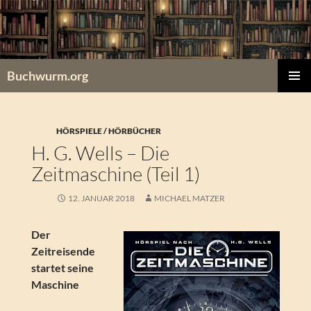
Zum
Inhalt
springen
Buchwurm.org
PRIMÄR
MENÜ
HÖRSPIELE / HÖRBÜCHER
H. G. Wells – Die
Zeitmaschine (Teil 1)
12. JANUAR 2018
MICHAEL MATZER
Der
Zeitreisende
startet seine
Maschine