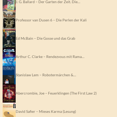
J. G. Ballard – Der Garten der Zeit. Die…
Professor van Dusen 6 – Die Perlen der Kali
Ed McBain – Die Gosse und das Grab
Arthur C. Clarke – Rendezvous mit Rama…
Stanislaw Lem – Robotermärchen &…
Abercrombie, Joe – Feuerklingen (The First Law 2)
David Safier – Mieses Karma (Lesung)