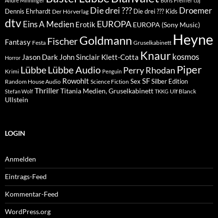
André Minninger
Boris Pfeiffer
cbj
Die drei ???
Droemer
Dennis Ehrhardt
Die drei ??? Kids
Der Hörverlag
dtv
EUROPA
Eins A Medien
Erotik
EUROPA (Sony Music)
Heyne
Goldmann
Fischer
Fantasy
Festa
Gruselkabinett
Knaur
kosmos
Klett-Cotta
Jason Dark
John Sinclair
Horror
Piper
Lübbe Audio
Lübbe
Perry Rhodan
Krimi
Penguin
Rowohlt
SF
Sex
Silber Edition
Random House Audio
Science Fiction
Thriller
Titania Medien, Gruselkabinett
Ulf Blanck
Stefan Wolf
TKKG
Ullstein
LOGIN
Anmelden
Eintrags-Feed
Kommentar-Feed
WordPress.org