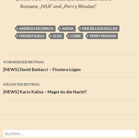
Romane „NSA“ und „Perry Rhodan“
ANDREAS ESCHBACH
ARENA
EINE BILLION DOLLAR
FREIHEITSGELD
GLISS
LÜBBE
PERRY RHODAN
Beitragsnavigation
VORHERIGER BEITRAG
[NEWS] David Baldacci – Finstere Lügen
NÄCHSTER BEITRAG
[NEWS] Karin Kalisa – Magst du die Nacht?
Suchen
nach: