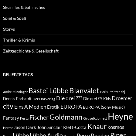
Skurriles & Satirisches
Spiel & Spaß
Storys
Thriller & Krimis
Zeitgeschichte & Gesellschaft
BELIEBTE TAGS
Blanvalet
Bastei Lübbe
André Minninger
Boris Pfeiffer
cbj
Die drei ???
Droemer
Dennis Ehrhardt
Die drei ??? Kids
Der Hörverlag
dtv
EUROPA
Eins A Medien
Erotik
EUROPA (Sony Music)
Heyne
Goldmann
Fischer
Fantasy
Festa
Gruselkabinett
Knaur
kosmos
Klett-Cotta
Jason Dark
John Sinclair
Horror
Piper
Lübbe Audio
Lübbe
Perry Rhodan