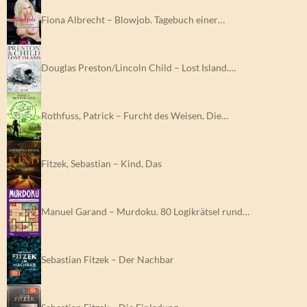
Fiona Albrecht – Blowjob. Tagebuch einer…
Douglas Preston/Lincoln Child – Lost Island.…
Rothfuss, Patrick – Furcht des Weisen, Die…
Fitzek, Sebastian – Kind, Das
Manuel Garand – Murdoku. 80 Logikrätsel rund…
Sebastian Fitzek – Der Nachbar
Sebastian Fitzek – Die Einladung