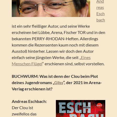
And
reas
Esch
bach
ist ein sehr fleißiger Autor, und seine Werke
erscheinen bei Lübbe, Arena, Fischer TOR und in den
bekannten PERRY-RHODAN-Heften. Allerdings
kommen die Rezensenten kaum noch mit diesem
Ausstoß hinterher. Lassen wir doch den Autor
einfach seine jüngsten Werke, die seit „
Eines
Menschen Flügel
“ erschienen sind, selbst vorstellen.
BUCHWURM: Was ist denn der Clou beim Plot
deines Jugendromans „
Gliss
“, der 2021 im Arena-
Verlag erschienen ist?
Andreas Eschbach:
Der Clou ist
zweifellos das