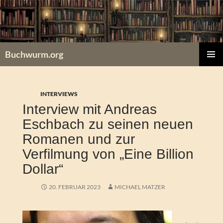
Zum
Inhalt
springen
Buchwurm.org
PRIMÄR
MENÜ
INTERVIEWS
Interview mit Andreas
Eschbach zu seinen neuen
Romanen und zur
Verfilmung von „Eine Billion
Dollar“
20. FEBRUAR 2023
MICHAEL MATZER