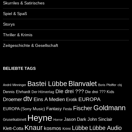
Skurriles & Satirisches
Spiel & Spaß
Storys
Thriller & Krimis
Zeitgeschichte & Gesellschaft
BELIEBTE TAGS
Blanvalet
Bastei Lübbe
André Minninger
Boris Pfeiffer
cbj
Die drei ???
Dennis Ehrhardt
Die drei ??? Kids
Der Hörverlag
dtv
Eins A Medien
EUROPA
Droemer
Erotik
Goldmann
Fischer
Fantasy
EUROPA (Sony Music)
Festa
Heyne
Jason Dark
John Sinclair
Gruselkabinett
Horror
Knaur
Lübbe
Lübbe Audio
kosmos
Klett-Cotta
Krimi