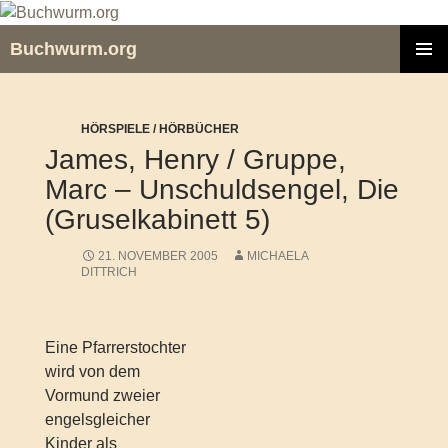
Zum
Inhalt
Buchwurm.org
springen
PRIMÄR
MENÜ
HÖRSPIELE / HÖRBÜCHER
James, Henry / Gruppe,
Marc – Unschuldsengel, Die
(Gruselkabinett 5)
21. NOVEMBER 2005
MICHAELA
DITTRICH
Eine Pfarrerstochter
wird von dem
Vormund zweier
engelsgleicher
Kinder als