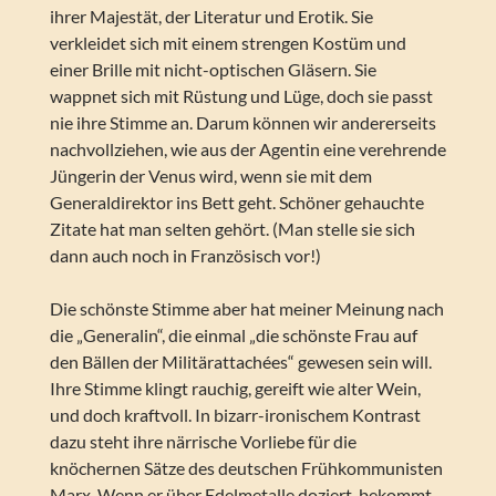
ihrer Majestät, der Literatur und Erotik. Sie
verkleidet sich mit einem strengen Kostüm und
einer Brille mit nicht-optischen Gläsern. Sie
wappnet sich mit Rüstung und Lüge, doch sie passt
nie ihre Stimme an. Darum können wir andererseits
nachvollziehen, wie aus der Agentin eine verehrende
Jüngerin der Venus wird, wenn sie mit dem
Generaldirektor ins Bett geht. Schöner gehauchte
Zitate hat man selten gehört. (Man stelle sie sich
dann auch noch in Französisch vor!)
Die schönste Stimme aber hat meiner Meinung nach
die „Generalin“, die einmal „die schönste Frau auf
den Bällen der Militärattachées“ gewesen sein will.
Ihre Stimme klingt rauchig, gereift wie alter Wein,
und doch kraftvoll. In bizarr-ironischem Kontrast
dazu steht ihre närrische Vorliebe für die
knöchernen Sätze des deutschen Frühkommunisten
Marx. Wenn er über Edelmetalle doziert, bekommt