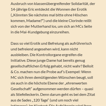
Ausbruch von klassenübergreifender Solidarität, der
14-jährige Eric entdeckt die Wonnen der Erotik
(„Könnten Sie nächstes mal bitte ohne Höschen
kommen, Madame?“) und die kleine Clorinde reißt
sich von der Mutterhand los, um sich an MCs Seite
in die Mai-Kundgebung einzureihen.
Dass so viel Erotik und Befreiung als aufrührerisch
und befreiend angesehen wird, kann nicht
ausbleiben. Die Kontrollorgane ergreifen die
Initiative. Diese junge Dame hat bereits genug
gesellschaftlichen Erfolg gehabt, nicht wahr? Belloit
& Co. machen nun die Probe auf’s Exempel: Wenn
MC sich ihren demütigenden Wünschen beugt, soll
sie auch in die höchste Ebene der „ehrenwerten
Gesellschaft“ aufgenommen werden dürfen – quasi
als Stiefelleckerin. Denn darum geht es bei dem Zitat
aus de Sades „120 Tage“ (und um noch viel
Intimeres). Im Klartext: Die Aufrührerin wird ihrer