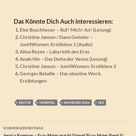
Das Könnte Dich Auch Interessieren:
Else Buschheuer – Ruf! Mich! An! (Lesung)
Christine Janson / Dana Geissler –
Just4Women: Erotikbox 1 (Audio)
Alina Reyes – Labyrinth des Eros
Anaïs Nin – Das Delta der Venus (Lesung)
Christine Janson – Just4Women: Erotikbox 2
Georges Bataille – Das obszöne Werk.
Erzählungen
EROTIK
HÖRSPIEL
RAYMOND JEAN
SEX
Beitragsnavigation
VORHERIGER BEITRAG
Jessica Kremser – Frau Maier macht Dampf (Frau Maier Band 5)