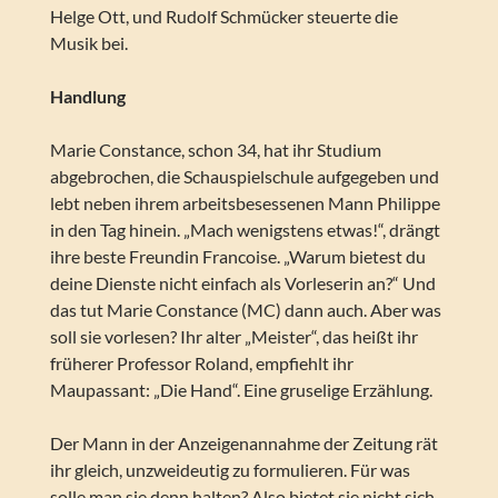
Helge Ott, und Rudolf Schmücker steuerte die
Musik bei.
Handlung
Marie Constance, schon 34, hat ihr Studium
abgebrochen, die Schauspielschule aufgegeben und
lebt neben ihrem arbeitsbesessenen Mann Philippe
in den Tag hinein. „Mach wenigstens etwas!“, drängt
ihre beste Freundin Francoise. „Warum bietest du
deine Dienste nicht einfach als Vorleserin an?“ Und
das tut Marie Constance (MC) dann auch. Aber was
soll sie vorlesen? Ihr alter „Meister“, das heißt ihr
früherer Professor Roland, empfiehlt ihr
Maupassant: „Die Hand“. Eine gruselige Erzählung.
Der Mann in der Anzeigenannahme der Zeitung rät
ihr gleich, unzweideutig zu formulieren. Für was
solle man sie denn halten? Also bietet sie nicht sich