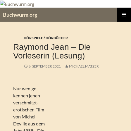
Zum
Inhalt
Buchwurm.org
springen
PRIMÄR
MENÜ
HÖRSPIELE / HÖRBÜCHER
Raymond Jean – Die
Vorleserin (Lesung)
6. SEPTEMBER 2021
MICHAEL MATZER
Nur wenige
kennen jenen
verschmitzt-
erotischen Film
von Michel
Deville aus dem
Jahr 1988: „Die