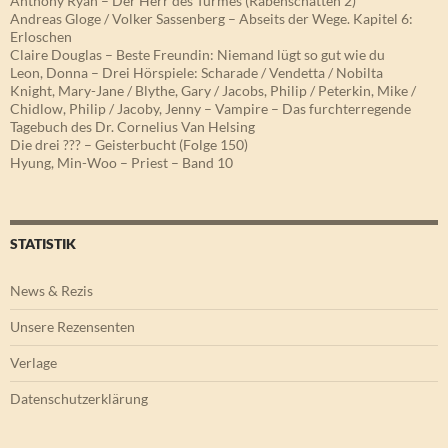
Anthony Ryan – Der Herr des Turmes (Rabenschatten 2)
Andreas Gloge / Volker Sassenberg – Abseits der Wege. Kapitel 6:
Erloschen
Claire Douglas – Beste Freundin: Niemand lügt so gut wie du
Leon, Donna – Drei Hörspiele: Scharade / Vendetta / Nobilta
Knight, Mary-Jane / Blythe, Gary / Jacobs, Philip / Peterkin, Mike /
Chidlow, Philip / Jacoby, Jenny – Vampire – Das furchterregende
Tagebuch des Dr. Cornelius Van Helsing
Die drei ??? – Geisterbucht (Folge 150)
Hyung, Min-Woo – Priest – Band 10
STATISTIK
News & Rezis
Unsere Rezensenten
Verlage
Datenschutzerklärung