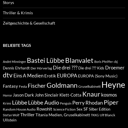
Storys
Thriller & Krimis
Zeitgeschichte & Gesellschaft
BELIEBTE TAGS
Blanvalet
Bastei Lübbe
André Minninger
Boris Pfeiffer
cbj
Die drei ???
Droemer
Dennis Ehrhardt
Die drei ??? Kids
Der Hörverlag
dtv
EUROPA
Eins A Medien
Erotik
EUROPA (Sony Music)
Heyne
Goldmann
Fischer
Fantasy
Festa
Gruselkabinett
Knaur
kosmos
Klett-Cotta
Jason Dark
John Sinclair
Horror
Piper
Lübbe Audio
Lübbe
Perry Rhodan
Krimi
Penguin
Rowohlt
SF
Sex
Silber Edition
Random House Audio
Science Fiction
Thriller
Titania Medien, Gruselkabinett
Ulf Blanck
Stefan Wolf
TKKG
Ullstein