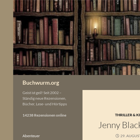
Zum
Inhalt
springen
Buchwurm.org
Geist ist geil! Seit 2002 –
Ständig neue Rezensionen,
Bücher, Lese- und Hörtipps
THRILLER & K
14238 Rezensionen online
Jenny Black
Abenteuer
29. AUGUS