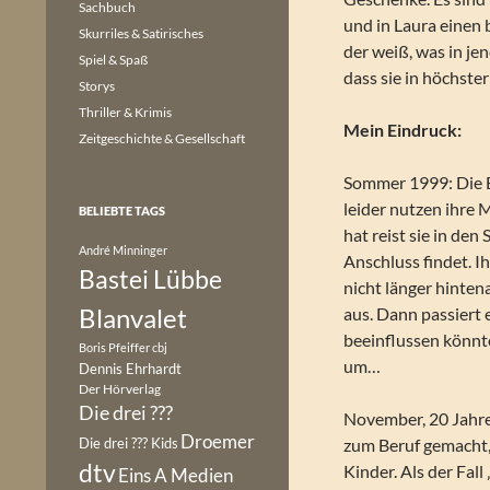
Sachbuch
und in Laura einen
Skurriles & Satirisches
der weiß, was in je
Spiel & Spaß
dass sie in höchste
Storys
Thriller & Krimis
Mein Eindruck:
Zeitgeschichte & Gesellschaft
Sommer 1999: Die Br
leider nutzen ihre 
BELIEBTE TAGS
hat reist sie in den
André Minninger
Anschluss findet. I
Bastei Lübbe
nicht länger hinten
Blanvalet
aus. Dann passiert 
beeinflussen könnt
Boris Pfeiffer
cbj
um…
Dennis Ehrhardt
Der Hörverlag
Die drei ???
November, 20 Jahre 
Droemer
Die drei ??? Kids
zum Beruf gemacht, 
dtv
Kinder. Als der Fal
Eins A Medien