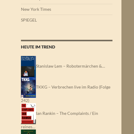
New York Times
SPIEGEL
HEUTE IM TREND
Stanislaw Lem – Robotermärchen &…
TKKG – Verbrechen live im Radio (Folge
242)
Ian Rankin – The Complaints / Ein
reines…