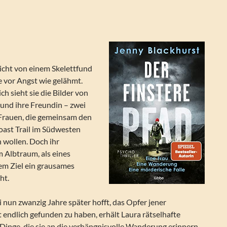
icht von einem Skelettfund
ie vor Angst wie gelähmt.
ch sieht sie die Bilder von
e und ihre Freundin – zwei
 Frauen, die gemeinsam den
ast Trail im Südwesten
wollen. Doch ihr
 Albtraum, als eines
em Ziel ein grausames
ht.
 nun zwanzig Jahre später hofft, das Opfer jener
 endlich gefunden zu haben, erhält Laura rätselhafte
Dinge, die sie an die verhängnisvolle Wanderung erinnern