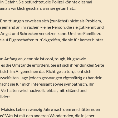
l in Gefahr. Sie befürchtet, die Polizei könnte diesmal
amals wirklich geschah, was sie getan hat…
n Ermittlungen erweisen sich (zunächst) nicht als Problem,
ch jemand an ihr rächen – eine Person, die sie gut kennt und
 Angst und Schrecken versetzen kann. Um ihre Familie zu
 auf Eigenschaften zurückgreifen, die sie für immer hinter
n Anfang an, denn sie ist cool, tough, klug sowie
es die Umstände erfordern. Sie ist sich ihrer dunklen Seite
 sich im Allgemeinen das Richtige zu tun, sieht sich
erzweifelten Lage jedoch gezwungen
eigennützig
zu handeln.
cht sie für mich interessant sowie sympathisch. Ihr
 Verhalten wird nachvollziehbar, mitreißend und
ldert.
ch Maisies Leben zwanzig Jahre nach dem erschütternden
us? Was ist mit den anderen Wandernden, die in jener