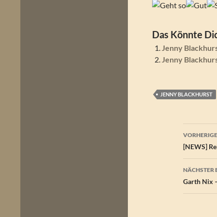
Das Könnte Dic
Jenny Blackhurs
Jenny Blackhur
JENNY BLACKHURST
Beitr
VORHERIGE
[NEWS] Reb
NÄCHSTER 
Garth Nix 