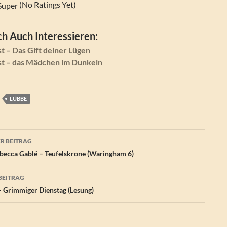
(No Ratings Yet)
h Auch Interessieren:
t – Das Gift deiner Lügen
st – das Mädchen im Dunkeln
LÜBBE
agsnavigation
R BEITRAG
ecca Gablé – Teufelskrone (Waringham 6)
BEITRAG
– Grimmiger Dienstag (Lesung)