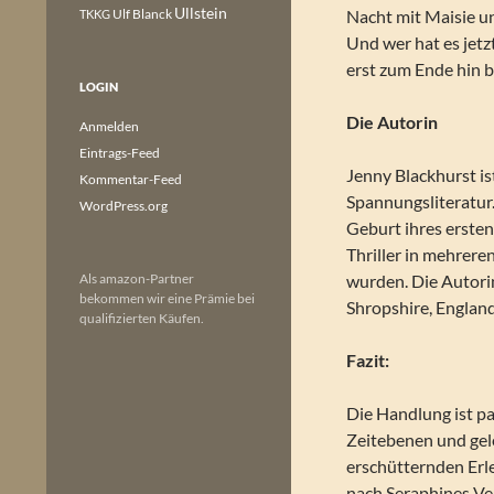
Ullstein
Ulf Blanck
Nacht mit Maisie u
TKKG
Und wer hat es jet
erst zum Ende hin 
LOGIN
Die Autorin
Anmelden
Eintrags-Feed
Jenny Blackhurst is
Kommentar-Feed
Spannungsliteratur.
WordPress.org
Geburt ihres ersten
Thriller in mehrere
Als amazon-Partner
wurden. Die Autori
bekommen wir eine Prämie bei
Shropshire, England
qualifizierten Käufen.
Fazit:
Die Handlung ist pa
Zeitebenen und gel
erschütternden Erl
nach Seraphines V