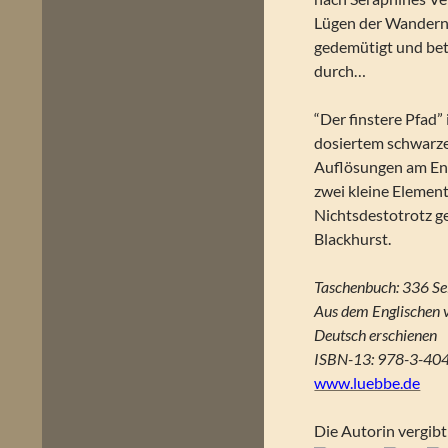
Lügen der Wandern
gedemütigt und bet
durch…
“Der finstere Pfad” 
dosiertem schwarz
Auflösungen am Ende
zwei kleine Elemen
Nichtsdestotrotz g
Blackhurst.
Taschenbuch: 336 Se
Aus dem Englischen v
Deutsch erschienen
ISBN-13: 978-3-40
www.luebbe.de
Die Autorin vergibt