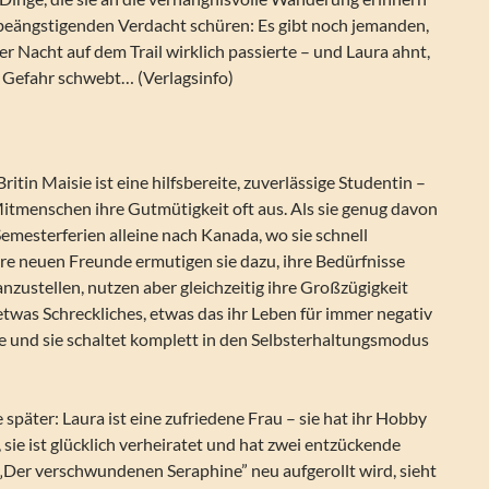
 beängstigenden Verdacht schüren: Es gibt noch jemanden,
ner Nacht auf dem Trail wirklich passierte – und Laura ahnt,
r Gefahr schwebt… (Verlagsinfo)
itin Maisie ist eine hilfsbereite, zuverlässige Studentin –
Mitmenschen ihre Gutmütigkeit oft aus. Als sie genug davon
 Semesterferien alleine nach Kanada, wo sie schnell
hre neuen Freunde ermutigen sie dazu, ihre Bedürfnisse
anzustellen, nutzen aber gleichzeitig ihre Großzügigkeit
etwas Schreckliches, etwas das ihr Leben für immer negativ
e und sie schaltet komplett in den Selbsterhaltungsmodus
später: Laura ist eine zufriedene Frau – sie hat ihr Hobby
sie ist glücklich verheiratet und hat zwei entzückende
l „Der verschwundenen Seraphine” neu aufgerollt wird, sieht