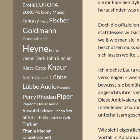
sie ihr Familienidyl
EUROPA
Erotik
herausfinden was d
EUROPA (Sony Music)
Fischer
Fantasy
Festa
Doch die offizielle
Goldmann
stattdessen will si
Gruselkabinett
weiß wie man sie in
Heyne
beschützen muss sie
Horror
sich lassen wollte…
Jason Dark
John Sinclair
Knaur
Klett-Cotta
Ich mochte Laura vo
Lübbe
verschlagen – wenn 
kosmos
Krimi
bewusst, sie bemüht
Lübbe Audio
Penguin
angesichts ihrer v
Piper
Perry Rhodan
Diese Ambivalenz ma
Random House Audio
Innenleben bzw. ihr
Rowohlt
Sex
Science Fiction
unterhaltsam geschi
SF
Silber Edition
Stefan Wolf
Thriller
Wie sieht eigentli
Titania Medien,
Vorfall in Kanada a
Gruselkabinett