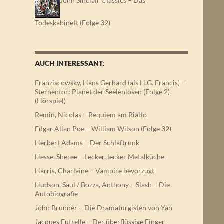
John Sinclair Classics – Das
Todeskabinett (Folge 32)
AUCH INTERESSANT:
Franziscowsky, Hans Gerhard (als H.G. Francis) –
Sternentor: Planet der Seelenlosen (Folge 2)
(Hörspiel)
Remin, Nicolas – Requiem am Rialto
Edgar Allan Poe – William Wilson (Folge 32)
Herbert Adams – Der Schlaftrunk
Hesse, Sheree – Lecker, lecker Metalküche
Harris, Charlaine – Vampire bevorzugt
Hudson, Saul / Bozza, Anthony – Slash – Die
Autobiografie
John Brunner – Die Dramaturgisten von Yan
Jacques Futrelle – Der überflüssige Finger