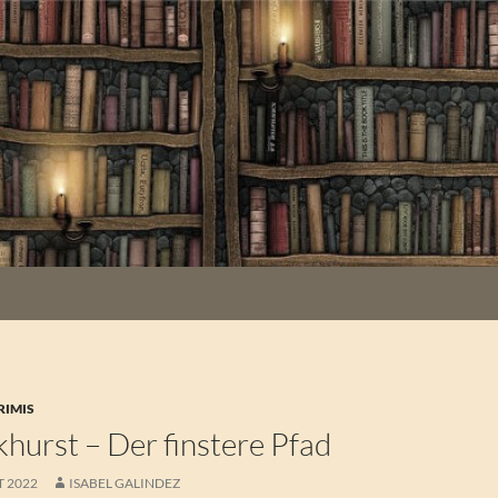
RIMIS
hurst – Der finstere Pfad
T 2022
ISABEL GALINDEZ