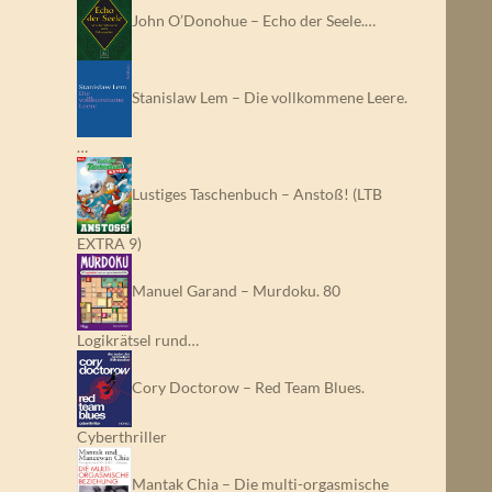
John O’Donohue – Echo der Seele.…
Stanislaw Lem – Die vollkommene Leere.
…
Lustiges Taschenbuch – Anstoß! (LTB
EXTRA 9)
Manuel Garand – Murdoku. 80
Logikrätsel rund…
Cory Doctorow – Red Team Blues.
Cyberthriller
Mantak Chia – Die multi-orgasmische