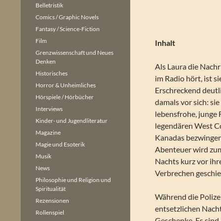
Belletristik
Comics / Graphic Novels
Fantasy / Science-Fiction
Film
Inhalt
Grenzwissenschaft und Neues
Denken
Als Laura die Nachr
Historisches
im Radio hört, ist s
Horror & Unheimliches
Erschreckend deutli
Hörspiele / Hörbücher
damals vor sich: si
Interviews
lebensfrohe, junge
Kinder- und Jugendliteratur
legendären West Co
Magazine
Kanadas bezwingen 
Magie und Esoterik
Abenteuer wird zum
Musik
Nachts kurz vor ihr
News
Verbrechen geschie
Philosophie und Religion und
Spiritualität
Während die Polizei
Rezensionen
entsetzlichen Nacht
Rollenspiel
Geschenke. Es sind 