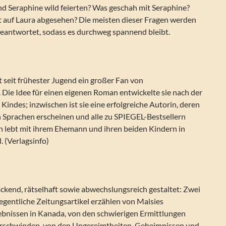
nd Seraphine wild feierten? Was geschah mit Seraphine?
zt auf Laura abgesehen? Die meisten dieser Fragen werden
beantwortet, sodass es durchweg spannend bleibt.
t seit frühester Jugend ein großer Fan von
 Die Idee für einen eigenen Roman entwickelte sie nach der
 Kindes; inzwischen ist sie eine erfolgreiche Autorin, deren
n Sprachen erscheinen und alle zu SPIEGEL-Bestsellern
n lebt mit ihrem Ehemann und ihren beiden Kindern in
. (Verlagsinfo)
ckend, rätselhaft sowie abwechslungsreich gestaltet: Zwei
egentliche Zeitungsartikel erzählen von Maisies
ebnissen in Kanada, von den schwierigen Ermittlungen
erschwinden, von den Ungereimtheiten, Geheimnissen und