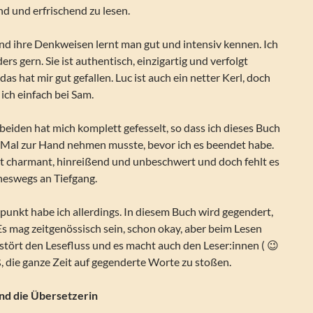
d und erfrischend zu lesen.
nd ihre Denkweisen lernt man gut und intensiv kennen. Ich
s gern. Sie ist authentisch, einzigartig und verfolgt
das hat mir gut gefallen. Luc ist auch ein netter Kerl, doch
ich einfach bei Sam.
beiden hat mich komplett gefesselt, so dass ich dieses Buch
 Mal zur Hand nehmen musste, bevor ich es beendet habe.
bt charmant, hinreißend und unbeschwert und doch fehlt es
neswegs an Tiefgang.
kpunkt habe ich allerdings. In diesem Buch wird gegendert,
Es mag zeitgenössisch sein, schon okay, aber beim Lesen
s stört den Lesefluss und es macht auch den Leser:innen ( 😉
ß, die ganze Zeit auf gegenderte Worte zu stoßen.
nd die Übersetzerin