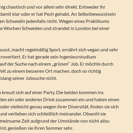
enig chaotisch und vor allem sehr direkt. Entweder ihr
mit klar oder er hat Pech gehabt. An Selbstbewusstsein
gen Schwedin jedenfalls nicht. Wegen eines Praktikums
nige Wochen Schweden und strandet in London bei einer
usst, macht regelmäßig Sport, ernährt sich vegan und sehr
rovertiert. Er hat gerade sein Ingenieurstudium
auf der Suche nach einem „grünen“ Job. Er möchte durch
elt zu einem besseren Ort machen, doch so richtig
islang seiner Jobsuche nicht.
kreuzt sich auf einer Party. Die beiden kommen ins
den ein oder anderen Drink zusammen ein und haben einen
der vielleicht genau wegen ihrer Diversität, finden sie sich
nd verlieben sich schließlich ineinander. Obwohl sie
gemeinsame Zeit aufgrund der Umstände von nicht allzu
ird, genießen sie ihren Sommer sehr.