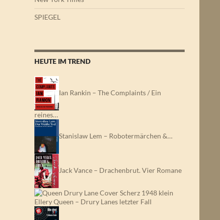
SPIEGEL
HEUTE IM TREND
Ian Rankin – The Complaints / Ein
reines…
Stanislaw Lem – Robotermärchen &…
Jack Vance – Drachenbrut. Vier Romane
Ellery Queen – Drury Lanes letzter Fall