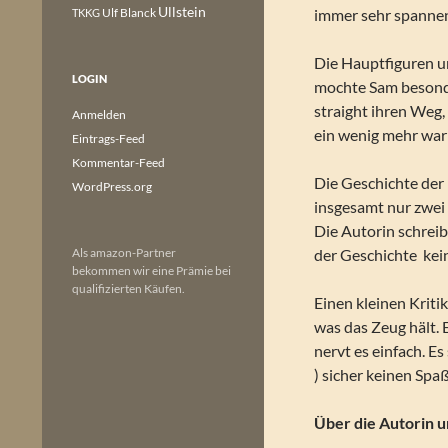
Ullstein
Ulf Blanck
immer sehr spannen
TKKG
Die Hauptfiguren u
LOGIN
mochte Sam besonder
straight ihren Weg, 
Anmelden
ein wenig mehr war 
Eintrags-Feed
Kommentar-Feed
Die Geschichte der 
WordPress.org
insgesamt nur zwei
Die Autorin schrei
Als amazon-Partner
der Geschichte kei
bekommen wir eine Prämie bei
qualifizierten Käufen.
Einen kleinen Kriti
was das Zeug hält. 
nervt es einfach. E
) sicher keinen Spa
Über die Autorin u