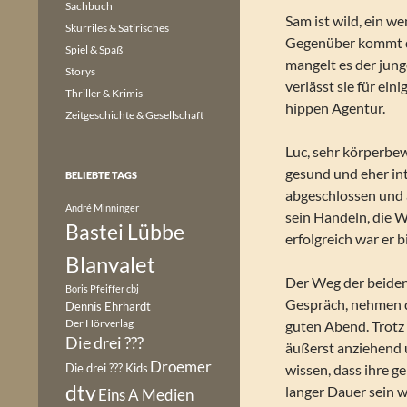
Sachbuch
Sam ist wild, ein w
Skurriles & Satirisches
Gegenüber kommt da
Spiel & Spaß
mangelt es der jun
Storys
verlässt sie für ei
Thriller & Krimis
hippen Agentur.
Zeitgeschichte & Gesellschaft
Luc, sehr körperbew
gesund und eher int
BELIEBTE TAGS
abgeschlossen und 
André Minninger
sein Handeln, die W
Bastei Lübbe
erfolgreich war er b
Blanvalet
Der Weg der beiden 
Boris Pfeiffer
cbj
Gespräch, nehmen 
Dennis Ehrhardt
Der Hörverlag
guten Abend. Trotz o
Die drei ???
äußerst anziehend u
Droemer
Die drei ??? Kids
wissen, dass ihre 
dtv
langer Dauer sein w
Eins A Medien