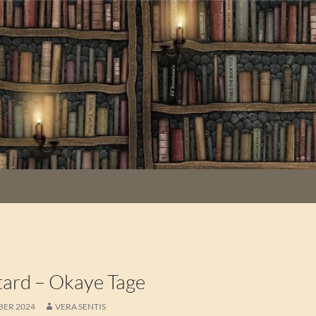
K
ard – Okaye Tage
BER 2024
VERA SENTIS