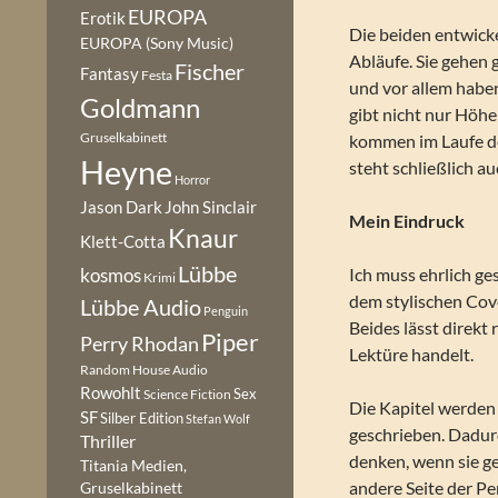
EUROPA
Erotik
Die beiden entwick
EUROPA (Sony Music)
Abläufe. Sie gehen 
Fischer
Fantasy
Festa
und vor allem haben
Goldmann
gibt nicht nur Höhe
Gruselkabinett
kommen im Laufe der
Heyne
steht schließlich 
Horror
Jason Dark
John Sinclair
Mein Eindruck
Knaur
Klett-Cotta
Lübbe
Ich muss ehrlich ge
kosmos
Krimi
dem stylischen Cov
Lübbe Audio
Penguin
Beides lässt direkt
Piper
Perry Rhodan
Lektüre handelt.
Random House Audio
Rowohlt
Sex
Science Fiction
Die Kapitel werden
SF
Silber Edition
Stefan Wolf
geschrieben. Dadur
Thriller
denken, wenn sie g
Titania Medien,
andere Seite der Pe
Gruselkabinett