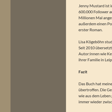
Jenny Mustard
ist 
600.000 Follower a
Millionen Mal ange
außerdem einen Po
erster Roman.
Lisa Kögeböhn stud
Seit 2010 übersetz
Autor:innen wie Ke
ihrer Familie in Leip
Fazit
Das Buch hat meine
übertroffen. Die G
wie aus dem Leben g
immer wieder zwisc