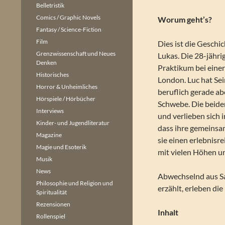
Belletristik
Comics / Graphic Novels
Worum geht’s?
Fantasy / Science-Fiction
Film
Dies ist die Gesch
Grenzwissenschaft und Neues
Lukas. Die 28-jährig
Denken
Praktikum bei eine
Historisches
London. Luc hat Sei
Horror & Unheimliches
beruflich gerade ab
Hörspiele / Hörbücher
Schwebe. Die beiden
Interviews
und verlieben sich 
Kinder- und Jugendliteratur
dass ihre gemeinsam
Magazine
sie einen erlebnis
Magie und Esoterik
mit vielen Höhen un
Musik
News
Abwechselnd aus S
Philosophie und Religion und
erzählt, erleben di
Spiritualität
Rezensionen
Inhalt
Rollenspiel