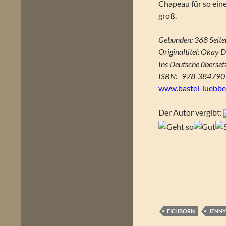
Chapeau für so ein
groß.
Gebunden: 368
Seite
Originaltitel: Okay 
Ins Deutsche überset
ISBN:
‎ 978-38479
www.bastei-luebbe
Der Autor vergibt:
EICHBORN
JENN