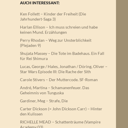
AUCH INTERESSANT:
Ken Follett – Kinder der Freiheit (Die
Jahrhundert-Saga 3)
Harlan Ellison – Ich muss schreien und habe
keinen Mund. Erzählungen
Perry Rhodan – Weg zur Unsterblichkeit
(Plejaden 9)
Shujata Massey – Die Tote im Badehaus. Ein Fall
für Rei Shimura
Lucas, George / Hales, Jonathan / Döring, Oliver –
Star Wars Episode III: Die Rache der Sith
Carole Stivers – Der Muttercode. SF-Roman
André, Martina – Schamanenfeuer. Das
Geheimnis von Tunguska
Gardiner, Meg – Strafe, Die
Carter Dickson (= John Dickson Carr) – Hinter
den Kulissen
RICHELLE MEAD – Schattenträume (Vampire
Academy 03)