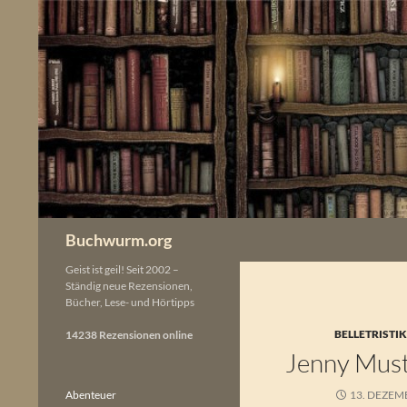
Zum
Inhalt
springen
Buchwurm.org
Geist ist geil! Seit 2002 –
Ständig neue Rezensionen,
Bücher, Lese- und Hörtipps
BELLETRISTI
14238 Rezensionen online
Jenny Must
Abenteuer
13. DEZEM