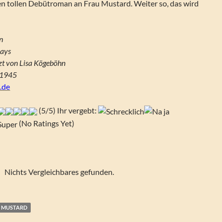
en tollen Debütroman an Frau Mustard. Weiter so, das wird
n
Days
zt von Lisa Kögeböhn
01945
.de
(5/5) Ihr vergebt:
(No Ratings Yet)
Nichts Vergleichbares gefunden.
Y MUSTARD