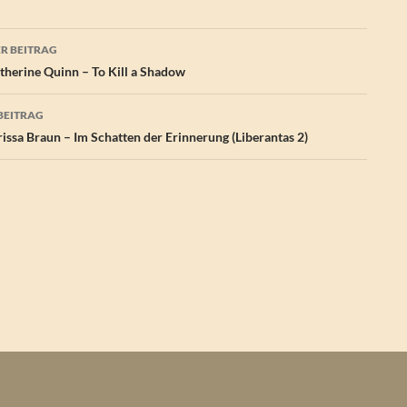
agsnavigation
R BEITRAG
herine Quinn – To Kill a Shadow
BEITRAG
issa Braun – Im Schatten der Erinnerung (Liberantas 2)