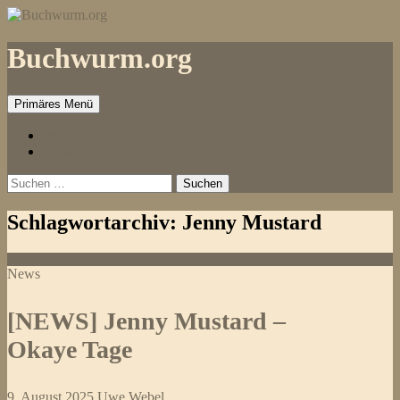
Zum
Inhalt
springen
Buchwurm.org
Primäres Menü
Impressum
Kontakt
Suchen
nach:
Schlagwortarchiv: Jenny Mustard
News
[NEWS] Jenny Mustard –
Okaye Tage
9. August 2025
Uwe Webel