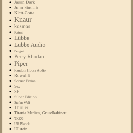
Jason Dark
John Sinclair
Klett-Cotta
Knaur
kosmos
Krimi
Lübbe
Lübbe Audio
Penguin
Perry Rhodan
Piper
Random House Audio
Rowohlt
Science Fiction
Sex
SF
Silber Edition
Stefan Wolf
Thriller
Titania Medien, Gruselkabinett
TKKG
Ulf Blanck
Ullstein