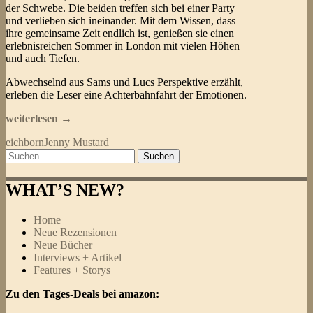
der Schwebe. Die beiden treffen sich bei einer Party
und verlieben sich ineinander. Mit dem Wissen, dass
ihre gemeinsame Zeit endlich ist, genießen sie einen
erlebnisreichen Sommer in London mit vielen Höhen
und auch Tiefen.
Abwechselnd aus Sams und Lucs Perspektive erzählt,
erleben die Leser eine Achterbahnfahrt der Emotionen.
Jenny
weiterlesen
→
Mustard
eichborn
Jenny Mustard
–
Suchen
Okaye
nach:
Tage
WHAT’S NEW?
Home
Neue Rezensionen
Neue Bücher
Interviews + Artikel
Features + Storys
Zu den Tages-Deals bei amazon: