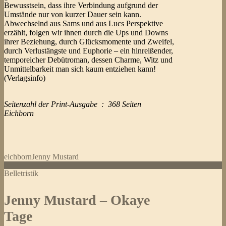
Bewusstsein, dass ihre Verbindung aufgrund der
Umstände nur von kurzer Dauer sein kann.
Abwechselnd aus Sams und aus Lucs Perspektive
erzählt, folgen wir ihnen durch die Ups und Downs
ihrer Beziehung, durch Glücksmomente und Zweifel,
durch Verlustängste und Euphorie – ein hinreißender,
temporeicher Debütroman, dessen Charme, Witz und
Unmittelbarkeit man sich kaum entziehen kann!
(Verlagsinfo)
Seitenzahl der Print-Ausgabe ‏ : ‎ 368 Seiten
Eichborn
eichborn
Jenny Mustard
Belletristik
Jenny Mustard – Okaye
Tage