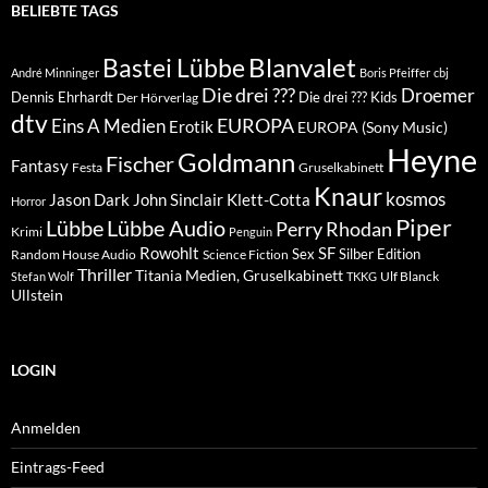
BELIEBTE TAGS
Blanvalet
Bastei Lübbe
André Minninger
Boris Pfeiffer
cbj
Die drei ???
Droemer
Dennis Ehrhardt
Die drei ??? Kids
Der Hörverlag
dtv
EUROPA
Eins A Medien
Erotik
EUROPA (Sony Music)
Heyne
Goldmann
Fischer
Fantasy
Festa
Gruselkabinett
Knaur
kosmos
Klett-Cotta
Jason Dark
John Sinclair
Horror
Piper
Lübbe Audio
Lübbe
Perry Rhodan
Krimi
Penguin
Rowohlt
SF
Sex
Silber Edition
Random House Audio
Science Fiction
Thriller
Titania Medien, Gruselkabinett
Ulf Blanck
Stefan Wolf
TKKG
Ullstein
LOGIN
Anmelden
Eintrags-Feed