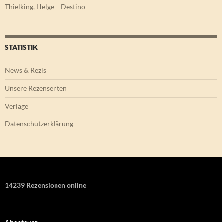
Thielking, Helge – Destino
STATISTIK
News & Rezis
Unsere Rezensenten
Verlage
Datenschutzerklärung
14239 Rezensionen online
Abenteuer