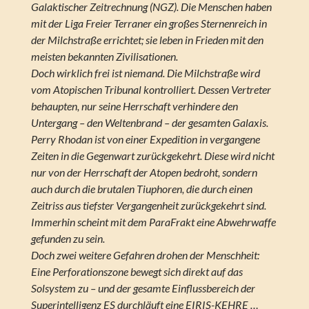
Galaktischer Zeitrechnung (NGZ). Die Menschen haben
mit der Liga Freier Terraner ein großes Sternenreich in
der Milchstraße errichtet; sie leben in Frieden mit den
meisten bekannten Zivilisationen.
Doch wirklich frei ist niemand. Die Milchstraße wird
vom Atopischen Tribunal kontrolliert. Dessen Vertreter
behaupten, nur seine Herrschaft verhindere den
Untergang – den Weltenbrand – der gesamten Galaxis.
Perry Rhodan ist von einer Expedition in vergangene
Zeiten in die Gegenwart zurückgekehrt. Diese wird nicht
nur von der Herrschaft der Atopen bedroht, sondern
auch durch die brutalen Tiuphoren, die durch einen
Zeitriss aus tiefster Vergangenheit zurückgekehrt sind.
Immerhin scheint mit dem ParaFrakt eine Abwehrwaffe
gefunden zu sein.
Doch zwei weitere Gefahren drohen der Menschheit:
Eine Perforationszone bewegt sich direkt auf das
Solsystem zu – und der gesamte Einflussbereich der
Superintelligenz ES durchläuft eine EIRIS-KEHRE …