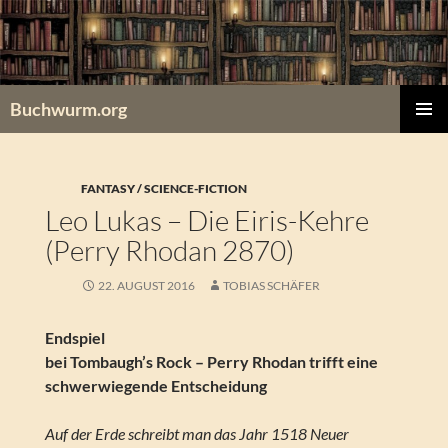
Zum
Inhalt
springen
Buchwurm.org
PRIMÄR
MENÜ
FANTASY / SCIENCE-FICTION
Leo Lukas – Die Eiris-Kehre
(Perry Rhodan 2870)
22. AUGUST 2016
TOBIAS SCHÄFER
Endspiel
bei Tombaugh’s Rock – Perry Rhodan trifft eine
schwerwiegende Entscheidung
Auf der Erde schreibt man das Jahr 1518 Neuer