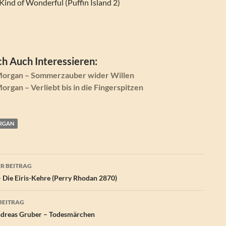
 Kind of Wonderful (Puffin Island 2)
h Auch Interessieren:
organ – Sommerzauber wider Willen
rgan – Verliebt bis in die Fingerspitzen
RGAN
agsnavigation
R BEITRAG
– Die Eiris-Kehre (Perry Rhodan 2870)
BEITRAG
dreas Gruber – Todesmärchen