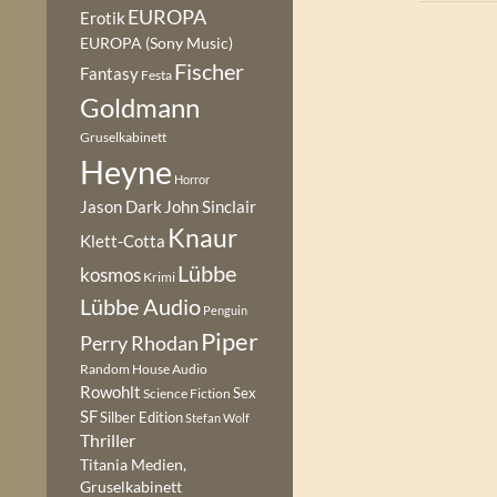
EUROPA
Erotik
EUROPA (Sony Music)
Fischer
Fantasy
Festa
Goldmann
Gruselkabinett
Heyne
Horror
Jason Dark
John Sinclair
Knaur
Klett-Cotta
Lübbe
kosmos
Krimi
Lübbe Audio
Penguin
Piper
Perry Rhodan
Random House Audio
Rowohlt
Sex
Science Fiction
SF
Silber Edition
Stefan Wolf
Thriller
Titania Medien,
Gruselkabinett