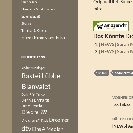
Originaltitel: Some
Sachbuch
mira
Skurriles & Satirisches
Spiel & Spaß
Storys
Thriller & Krimis
Das Könnte Dic
Zeitgeschichte & Gesellschaft
[NEWS] Sarah M
[NEWS] Sarah Mo
BELIEBTE TAGS
André Minninger
MIRA
SARAH MO
Bastei Lübbe
Blanvalet
Beitr
Boris Pfeiffer
cbj
VORHERIGE
Dennis Ehrhardt
Leo Lukas 
Der Hörverlag
Die drei ???
Droemer
NÄCHSTER 
Die drei ??? Kids
[NEWS] An
dtv
Eins A Medien