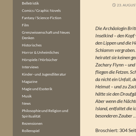
Belletristik
23. AUGUS
Comics / Graphic Novels
Fantasy / Science-Fiction
Film
Die Archäologin Britt
Grenzwissenschaft und Neues
Inselkind – den Kopf 
Denken
den Lippen und die H
Historisches
Schlamm vergraben. 
Horror & Unheimliches
heiratet sie keinen g
Hörspiele / Hörbücher
Zachary Flynn – und 
Interviews
fliegen die Fetzen. S
Kinder- und Jugendliteratur
da nicht ein Unfall, d
Magazine
Heimat – und zu Zac
Magie und Esoterik
hätte sie den Draufg
Musik
Aber wenn die Nächte
News
Island, entfaltet die i
Philosophie und Religion und
besonderen Zauber … 
Spiritualität
Rezensionen
Broschiert: 304 Sei
Rollenspiel