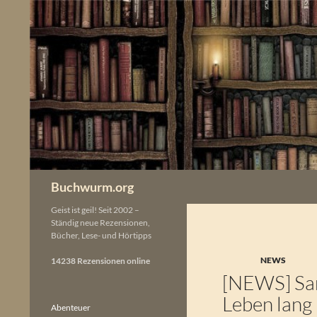
Zum
Inhalt
springen
Buchwurm.org
Geist ist geil! Seit 2002 –
Ständig neue Rezensionen,
Bücher, Lese- und Hörtipps
NEWS
14238 Rezensionen online
[NEWS] Sar
Leben lang
Abenteuer