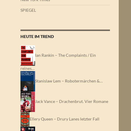
SPIEGEL
HEUTE IM TREND
Ian Rankin – The Complaints / Ein
reines…
Stanislaw Lem – Robotermärchen &…
Jack Vance – Drachenbrut. Vier Romane
Ellery Queen – Drury Lanes letzter Fall