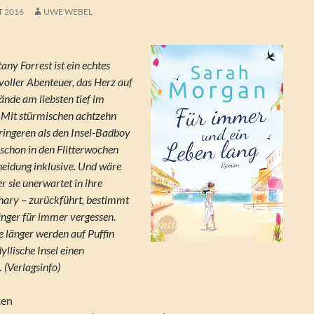
T 2016
UWE WEBEL
any Forrest ist ein echtes
voller Abenteuer, das Herz auf
ände am liebsten tief im
Mit stürmischen achtzehn
eringeren als den Insel-Badboy
schon in den Flitterwochen
cheidung inklusive. Und wäre
er sie unerwartet in ihre
hary – zurückführt, bestimmt
änger für immer vergessen.
 länger werden auf Puffin
dyllische Insel einen
(Verlagsinfo)
ten