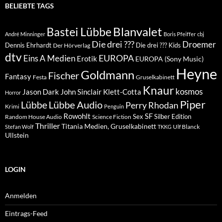
BELIEBTE TAGS
Blanvalet
Bastei Lübbe
André Minninger
Boris Pfeiffer
cbj
Die drei ???
Droemer
Dennis Ehrhardt
Die drei ??? Kids
Der Hörverlag
dtv
EUROPA
Eins A Medien
Erotik
EUROPA (Sony Music)
Heyne
Goldmann
Fischer
Fantasy
Festa
Gruselkabinett
Knaur
kosmos
Klett-Cotta
Jason Dark
John Sinclair
Horror
Piper
Lübbe Audio
Lübbe
Perry Rhodan
Krimi
Penguin
Rowohlt
SF
Sex
Silber Edition
Random House Audio
Science Fiction
Thriller
Titania Medien, Gruselkabinett
Ulf Blanck
Stefan Wolf
TKKG
Ullstein
LOGIN
Anmelden
Eintrags-Feed