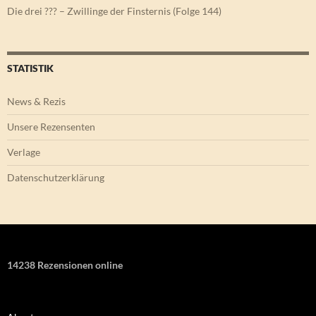
Die drei ??? – Zwillinge der Finsternis (Folge 144)
STATISTIK
News & Rezis
Unsere Rezensenten
Verlage
Datenschutzerklärung
14238 Rezensionen online