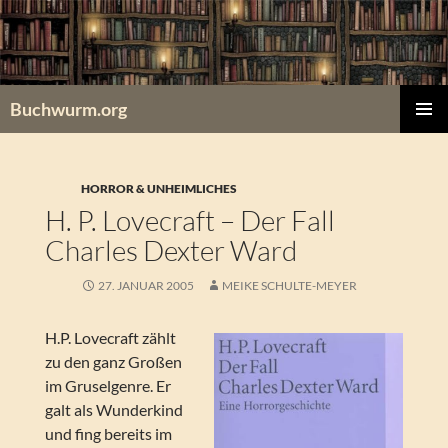
Zum
Inhalt
springen
Buchwurm.org
PRIMÄR
MENÜ
HORROR & UNHEIMLICHES
H. P. Lovecraft – Der Fall
Charles Dexter Ward
27. JANUAR 2005
MEIKE SCHULTE-MEYER
H.P. Lovecraft zählt
zu den ganz Großen
im Gruselgenre. Er
galt als Wunderkind
und fing bereits im