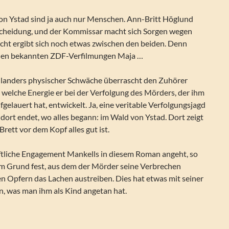
von Ystad sind ja auch nur Menschen. Ann-Britt Höglund
 Scheidung, und der Kommissar macht sich Sorgen wegen
eicht ergibt sich noch etwas zwischen den beiden. Denn
 den bekannten ZDF-Verfilmungen Maja …
landers physischer Schwäche überrascht den Zuhörer
 welche Energie er bei der Verfolgung des Mörders, der ihm
elauert hat, entwickelt. Ja, eine veritable Verfolgungsjagd
e dort endet, wo alles begann: im Wald von Ystad. Dort zeigt
Brett vor dem Kopf alles gut ist.
ftliche Engagement Mankells in diesem Roman angeht, so
em Grund fest, aus dem der Mörder seine Verbrechen
nen Opfern das Lachen austreiben. Dies hat etwas mit seiner
n, was man ihm als Kind angetan hat.