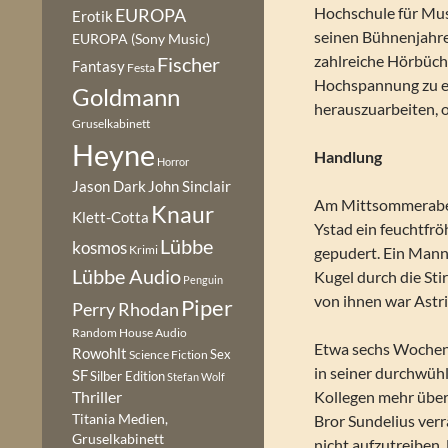
Hochschule für Mus
EUROPA
Erotik
seinen Bühnenjahre
EUROPA (Sony Music)
zahlreiche Hörbüche
Fischer
Fantasy
Festa
Hochspannung zu e
Goldmann
herauszuarbeiten, 
Gruselkabinett
Heyne
Handlung
Horror
Jason Dark
John Sinclair
Am Mittsommerabend
Knaur
Klett-Cotta
Ystad ein feuchtfrö
Lübbe
kosmos
Krimi
gepudert. Ein Mann
Lübbe Audio
Kugel durch die Stir
Penguin
von ihnen war Astri
Piper
Perry Rhodan
Random House Audio
Etwa sechs Wochen 
Rowohlt
Sex
Science Fiction
in seiner durchwüh
SF
Silber Edition
Stefan Wolf
Kollegen mehr über
Thriller
Titania Medien,
Bror Sundelius verr
Gruselkabinett
nicht aufzutreiben,