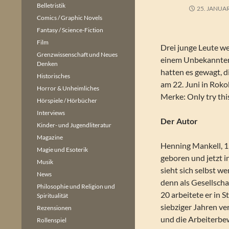
Belletristik
25. JANUA
Comics / Graphic Novels
Fantasy / Science-Fiction
Film
Drei junge Leute w
Grenzwissenschaft und Neues
einem Unbekannten
Denken
hatten es gewagt, 
Historisches
am 22. Juni in Roko
Horror & Unheimliches
Merke: Only try thi
Hörspiele / Hörbücher
Interviews
Der Autor
Kinder- und Jugendliteratur
Magazine
Henning Mankell, 1
Magie und Esoterik
geboren und jetzt 
Musik
sieht sich selbst we
News
denn als Gesellschaf
Philosophie und Religion und
20 arbeitete er in 
Spiritualität
siebziger Jahren ve
Rezensionen
und die Arbeiterb
Rollenspiel