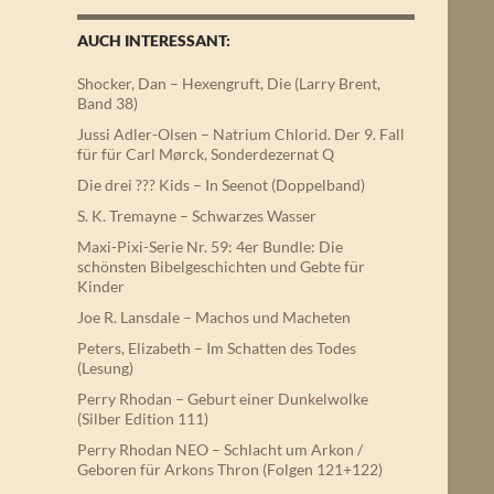
AUCH INTERESSANT:
Shocker, Dan – Hexengruft, Die (Larry Brent,
Band 38)
Jussi Adler-Olsen – Natrium Chlorid. Der 9. Fall
für für Carl Mørck, Sonderdezernat Q
Die drei ??? Kids – In Seenot (Doppelband)
S. K. Tremayne – Schwarzes Wasser
Maxi-Pixi-Serie Nr. 59: 4er Bundle: Die
schönsten Bibelgeschichten und Gebte für
Kinder
Joe R. Lansdale – Machos und Macheten
Peters, Elizabeth – Im Schatten des Todes
(Lesung)
Perry Rhodan – Geburt einer Dunkelwolke
(Silber Edition 111)
Perry Rhodan NEO – Schlacht um Arkon /
Geboren für Arkons Thron (Folgen 121+122)