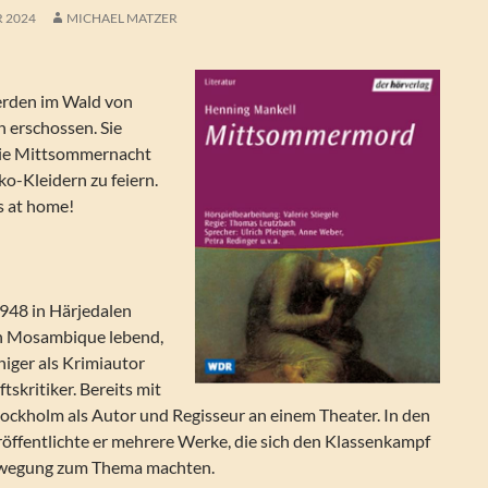
R 2024
MICHAEL MATZER
erden im Wald von
 erschossen. Sie
die Mittsommernacht
ko-Kleidern zu feiern.
s at home!
948 in Härjedalen
in Mosambique lebend,
niger als Krimiautor
tskritiker. Bereits mit
Stockholm als Autor und Regisseur an einem Theater. In den
röffentlichte er mehrere Werke, die sich den Klassenkampf
ewegung zum Thema machten.