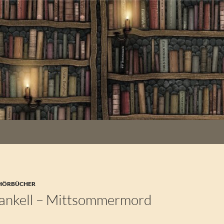
 HÖRBÜCHER
ankell – Mittsommermord