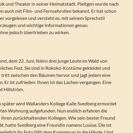
ik und Theater in seiner Heimatstadt. Pleitgen wurde nach
n auch mit Film- und Fernsehrollen bekannt. Er hat schon
r vorgelesen und versteht es, mit seinem Sprechstil
rzeugen und wichtige Informationen genau
ohne jedoch übertrieben zu wirken.
, dem 22. Juni, feiern drei junge Leute im Wald von
hliches Fest. Sie sind in Rokoko-Kostüme gekleidet und
 tritt zwischen den Bäumen hervor und jagt jedem eine
n. Er ist zufrieden: Ihnen ist das Lachen vergangen. Eine
d Hillström.
später wird Wallanders Kollege Kalle Svedberg ermordet
lten Wohnung aufgefunden. Nun endlich erfahren die
 ihren zurückhaltenden Kollegen. Wie sein bester Freund
ät, hatte Svedberg eine Freundin namens Louise. Die ist
 lediglich ihr Foto fällt dem Kommissar in die Hände. Und