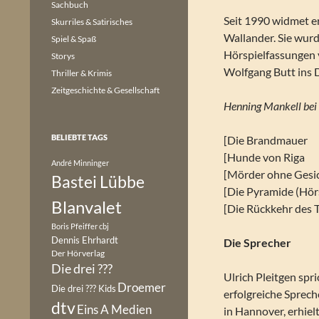
Sachbuch
Seit 1990 widmet e
Skurriles & Satirisches
Wallander. Sie wurd
Spiel & Spaß
Hörspielfassungen
Storys
Wolfgang Butt ins 
Thriller & Krimis
Zeitgeschichte & Gesellschaft
Henning Mankell bei
BELIEBTE TAGS
[Die Brandmauer
[Hunde von Riga
André Minninger
[Mörder ohne Gesi
Bastei Lübbe
[Die Pyramide (Hör
Blanvalet
[Die Rückkehr des 
Boris Pfeiffer
cbj
Dennis Ehrhardt
Die Sprecher
Der Hörverlag
Die drei ???
Ulrich Pleitgen spr
Droemer
Die drei ??? Kids
erfolgreiche Sprec
dtv
Eins A Medien
in Hannover, erhiel