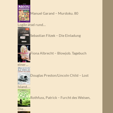
Manuel Garand – Murdoku. 80
Logikrätsel rund…
Sebastian Fitzek – Die Einladung
Fiona Albrecht – Blowjob. Tagebuch
einer…
Douglas Preston/Lincoln Child – Lost
Island.…
Rothfuss, Patrick – Furcht des Weisen,
Die…