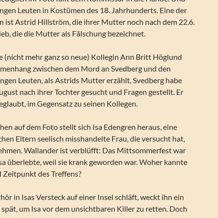
ungen Leuten in Kostümen des 18. Jahrhunderts. Eine der
 ist Astrid Hillström, die ihrer Mutter noch nach dem 22.6.
ieb, die die Mutter als Fälschung bezeichnet.
e (nicht mehr ganz so neue) Kollegin Ann Britt Höglund
menhang zwischen dem Mord an Svedberg und den
gen Leuten, als Astrids Mutter erzählt, Svedberg habe
ugust nach ihrer Tochter gesucht und Fragen gestellt. Er
geglaubt, im Gegensatz zu seinen Kollegen.
hen auf dem Foto stellt sich Isa Edengren heraus, eine
chen Eltern seelisch misshandelte Frau, die versucht hat,
nehmen. Wallander ist verblüfft: Das Mittsommerfest war
Isa überlebte, weil sie krank geworden war. Woher kannte
 Zeitpunkt des Treffens?
ör in Isas Versteck auf einer Insel schläft, weckt ihn ein
 spät, um Isa vor dem unsichtbaren Killer zu retten. Doch