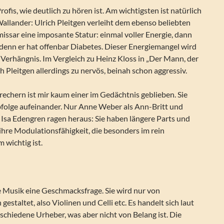
rofis, wie deutlich zu hören ist. Am wichtigsten ist natürlich
Wallander: Ulrich Pleitgen verleiht dem ebenso beliebten
ssar eine imposante Statur: einmal voller Energie, dann
 denn er hat offenbar Diabetes. Dieser Energiemangel wird
Verhängnis. Im Vergleich zu Heinz Kloss in „Der Mann, der
ch Pleitgen allerdings zu nervös, beinah schon aggressiv.
echern ist mir kaum einer im Gedächtnis geblieben. Sie
Abfolge aufeinander. Nur Anne Weber als Ann-Britt und
 Isa Edengren ragen heraus: Sie haben längere Parts und
hre Modulationsfähigkeit, die besonders im rein
 wichtig ist.
e Musik eine Geschmacksfrage. Sie wird nur von
estaltet, also Violinen und Celli etc. Es handelt sich laut
schiedene Urheber, was aber nicht von Belang ist. Die