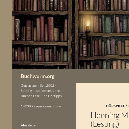
Zum
Inhalt
springen
Buchwurm.org
Geist ist geil! Seit 2002 –
Ständig neue Rezensionen,
Bücher, Lese- und Hörtipps
HÖRSPIELE /
14238 Rezensionen online
Henning M
(Lesung)
Abenteuer