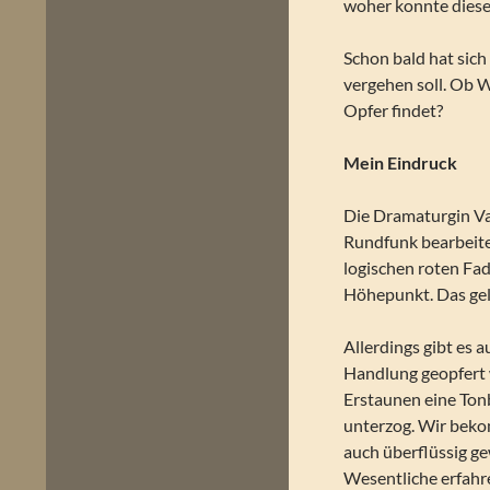
woher konnte diese
Schon bald hat sic
vergehen soll. Ob W
Opfer findet?
Mein Eindruck
Die Dramaturgin Va
Rundfunk bearbeitet
logischen roten Fa
Höhepunkt. Das gel
Allerdings gibt es 
Handlung geopfert 
Erstaunen eine To
unterzog. Wir beko
auch überflüssig ge
Wesentliche erfahr