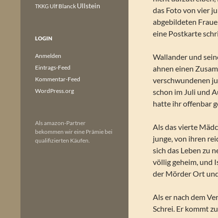
Ullstein
Ulf Blanck
TKKG
das Foto von vier j
abgebildeten Frauen
eine Postkarte schr
LOGIN
Anmelden
Wallander und sein
Eintrags-Feed
ahnen einen Zusam
Kommentar-Feed
verschwundenen jun
WordPress.org
schon im Juli und A
hatte ihr offenbar 
Als amazon-Partner
Als das vierte Mädc
bekommen wir eine Prämie bei
junge, von ihren rei
qualifizierten Käufen.
sich das Leben zu 
völlig geheim, und 
der Mörder Ort und
Als er nach dem Verh
Schrei. Er kommt zu