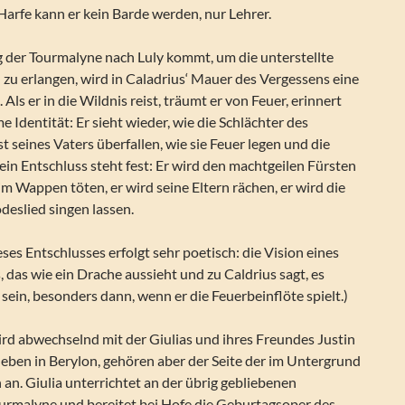
arfe kann er kein Barde werden, nur Lehrer.
 der Tourmalyne nach Luly kommt, um die unterstellte
zu erlangen, wird in Caladrius‘ Mauer des Vergessens eine
Als er in die Wildnis reist, träumt er von Feuer, erinnert
e Identität: Er sieht wieder, wie die Schlächter des
t seines Vaters überfallen, wie sie Feuer legen und die
ein Entschluss steht fest: Er wird den machtgeilen Fürsten
im Wappen töten, er wird seine Eltern rächen, er wird die
deslied singen lassen.
eses Entschlusses erfolgt sehr poetisch: die Vision eines
 das wie ein Drache aussieht und zu Caldrius sagt, es
 sein, besonders dann, wenn er die Feuerbeinflöte spielt.)
rd abwechselnd mit der Giulias und ihres Freundes Justin
 leben in Berylon, gehören aber der Seite der im Untergrund
an. Giulia unterrichtet an der übrig gebliebenen
urmalyne und bereitet bei Hofe die Geburtagsoper des