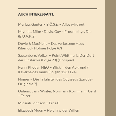
AUCH INTERESSANT:
Merlau, Günter – B.Ö.S.E. – Alles wird gut
Mignola, Mike / Davis, Guy – Froschplage, Die
(B.U.A.P. 2)
Doyle & MacNeile – Das verlassene Haus
(Sherlock Holmes Folge 47)
Sassenberg, Volker – Point Whitmark: Der Duft
der Finsternis (Folge 23) (Hörspiel)
Perry Rhodan NEO – Blick in den Abgrund /
Kaverne des Janus (Folgen 123+124)
Homer – Die Irrfahrten des Odysseus (Europa-
Originale 7)
Oidium, Jan / Winter, Norman / Kornmann, Gerd
– Teiser
Micaiah Johnson – Erde 0
Elizabeth Moon – Heldin wider Willen