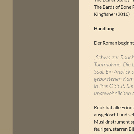
The Bards of Bone 
Kingfisher (2016)
Handlung
Der Roman beginnt m
„Schwarzer Rauch
Tourmalyne. Die L
Saal. Ein Anblick
geborstenen Kamin
in ihre Obhut. Si
ungewöhnlichen 
Rook hat alle Erinn
ausgelöscht und sei
Musikinstrument sp
feurigen, starren Bl