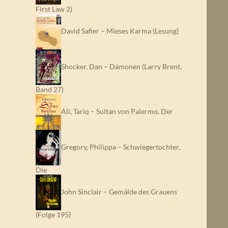
First Law 2)
David Safier – Mieses Karma (Lesung)
Shocker, Dan – Dämonen (Larry Brent,
Band 27)
Ali, Tariq – Sultan von Palermo, Der
Gregory, Philippa – Schwiegertochter,
Die
John Sinclair – Gemälde des Grauens
(Folge 195)