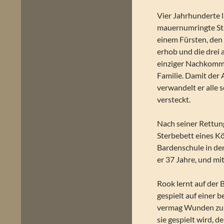
Vier Jahrhunderte 
mauernumringte Stad
einem Fürsten, den
erhob und die drei 
einziger Nachkomme
Familie. Damit der 
verwandelt er alle 
versteckt.
Nach seiner Rettung
Sterbebett eines Kön
Bardenschule in de
er 37 Jahre, und mit
Rook lernt auf der 
gespielt auf einer 
vermag Wunden zu h
sie gespielt wird, d