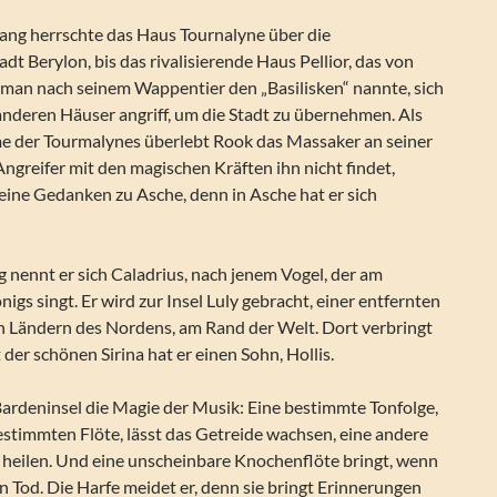
lang herrschte das Haus Tournalyne über die
t Berylon, bis das rivalisierende Haus Pellior, das von
 man nach seinem Wappentier den „Basilisken“ nannte, sich
anderen Häuser angriff, um die Stadt zu übernehmen. Als
 der Tourmalynes überlebt Rook das Massaker an seiner
Angreifer mit den magischen Kräften ihn nicht findet,
seine Gedanken zu Asche, denn in Asche hat er sich
 nennt er sich Caladrius, nach jenem Vogel, der am
igs singt. Er wird zur Insel Luly gebracht, einer entfernten
n Ländern des Nordens, am Rand der Welt. Dort verbringt
 der schönen Sirina hat er einen Sohn, Hollis.
Bardeninsel die Magie der Musik: Eine bestimmte Tonfolge,
bestimmten Flöte, lässt das Getreide wachsen, eine andere
eilen. Und eine unscheinbare Knochenflöte bringt, wenn
en Tod. Die Harfe meidet er, denn sie bringt Erinnerungen