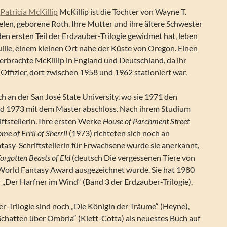
e
Patricia McKillip
McKillip ist die Tochter von Wayne T.
len, geborene Roth. Ihre Mutter und ihre ältere Schwester
 den ersten Teil der Erdzauber-Trilogie gewidmet hat, leben
ille, einem kleinen Ort nahe der Küste von Oregon. Einen
 verbrachte McKillip in England und Deutschland, da ihr
e-Offizier, dort zwischen 1958 und 1962 stationiert war.
sch an der San José State University, wo sie 1971 den
d 1973 mit dem Master abschloss. Nach ihrem Studium
iftstellerin. Ihre ersten Werke
House of Parchment Street
me of Erril of Sherril
(1973) richteten sich noch an
ntasy-Schriftstellerin für Erwachsene wurde sie anerkannt,
orgotten Beasts of Eld
(deutsch Die vergessenen Tiere von
World Fantasy Award ausgezeichnet wurde. Sie hat 1980
r „Der Harfner im Wind“ (Band 3 der Erdzauber-Trilogie).
r-Trilogie sind noch „Die Königin der Träume“ (Heyne),
Schatten über Ombria“ (Klett-Cotta) als neuestes Buch auf