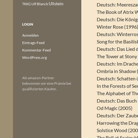
Ullstein
Ulf Blanck
Deutsch: Meeresza
TKKG
The Book of Atrix 
Deutsch: Die König
LOGIN
Winter Rose (1996
Deutsch: Winterro
Anmelden
Song for the Basilis
Eintrags-Feed
Deutsch: Das Lied 
Kommentar-Feed
The Tower at Ston
WordPress.org
Deutsch: Im Drach
Ombria in Shadow 
Als amazon-Partner
Deutsch: Schatten 
bekommen wir eine Prämie bei
In the Forests of Se
qualifizierten Käufen.
The Alphabet of Th
Deutsch: Das Buch
Od Magic (2005)
Deutsch: Der Zaube
Harrowing the Dra
Solstice Wood (200
The Bell at Sealey 