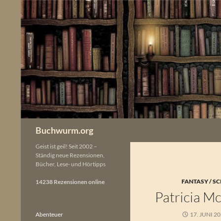
Zum
Inhalt
springen
Buchwurm.org
Geist ist geil! Seit 2002 –
Ständig neue Rezensionen,
Bücher, Lese- und Hörtipps
FANTASY / SC
14238 Rezensionen online
Patricia Mc
Abenteuer
17. JUNI 2