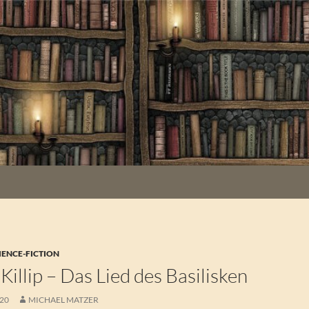
IENCE-FICTION
Killip – Das Lied des Basilisken
020
MICHAEL MATZER