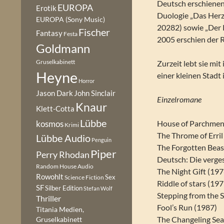
Deutsch erschienen
EUROPA
Erotik
Duologie „Das Herz
EUROPA (Sony Music)
20282) sowie „Der 
Fischer
Fantasy
Festa
2005 erschien der 
Goldmann
Gruselkabinett
Zurzeit lebt sie mi
Heyne
einer kleinen Stadt
Horror
Jason Dark
John Sinclair
Einzelromane
Knaur
Klett-Cotta
Lübbe
House of Parchment
kosmos
Krimi
The Throme of Erril 
Lübbe Audio
Penguin
The Forgotten Beast
Piper
Perry Rhodan
Deutsch: Die verge
Random House Audio
The Night Gift (197
Rowohlt
Sex
Science Fiction
Riddle of stars (19
SF
Silber Edition
Stefan Wolf
Stepping from the 
Thriller
Fool’s Run (1987)
Titania Medien,
The Changeling Sea
Gruselkabinett