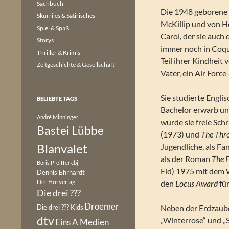
Sachbuch
Die 1948 geboren
Skurriles & Satirisches
McKillip und von He
Spiel & Spaß
Carol, der sie auch
Storys
immer noch in Coqu
Thriller & Krimis
Teil ihrer Kindheit
Zeitgeschichte & Gesellschaft
Vater, ein Air Forc
Sie studierte Engli
BELIEBTE TAGS
Bachelor erwarb un
André Minninger
wurde sie freie Schr
Bastei Lübbe
(1973) und
The Thro
Blanvalet
Jugendliche, als Fa
als der Roman
The F
Boris Pfeiffer
cbj
Eld) 1975 mit dem 
Dennis Ehrhardt
Der Hörverlag
den
Locus Award
fü
Die drei ???
Droemer
Die drei ??? Kids
Neben der Erdzaube
dtv
„Winterrose“ und „
Eins A Medien