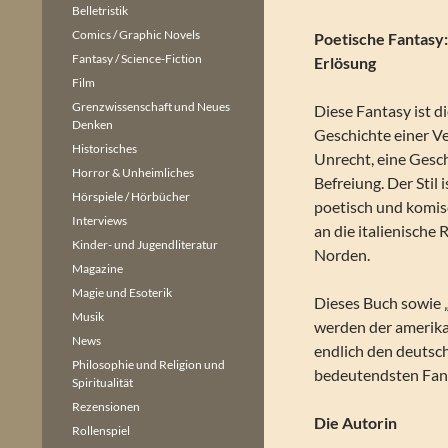
Belletristik
Comics / Graphic Novels
Poetische Fantasy:
Fantasy / Science-Fiction
Erlösung
Film
Grenzwissenschaft und Neues
Diese Fantasy ist d
Denken
Geschichte einer Ve
Historisches
Unrecht, eine Gesc
Horror & Unheimliches
Befreiung. Der Stil i
Hörspiele / Hörbücher
poetisch und komisc
Interviews
an die italienische
Kinder- und Jugendliteratur
Norden.
Magazine
Magie und Esoterik
Dieses Buch sowie 
Musik
werden der amerika
News
endlich den deutsc
Philosophie und Religion und
bedeutendsten Fan
Spiritualität
Rezensionen
Die Autorin
Rollenspiel