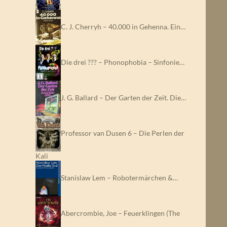
C. J. Cherryh – 40.000 in Gehenna. Ein…
Die drei ??? – Phonophobia – Sinfonie…
J. G. Ballard – Der Garten der Zeit. Die…
Professor van Dusen 6 – Die Perlen der
Kali
Stanislaw Lem – Robotermärchen &…
Abercrombie, Joe – Feuerklingen (The