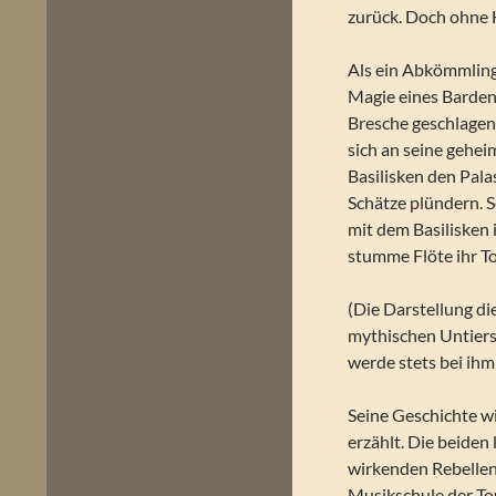
zurück. Doch ohne H
Als ein Abkömmling
Magie eines Barden 
Bresche geschlagen. 
sich an seine geheim
Basilisken den Palas
Schätze plündern. S
mit dem Basilisken 
stumme Flöte ihr To
(Die Darstellung di
mythischen Untiers,
werde stets bei ihm
Seine Geschichte wi
erzählt. Die beiden
wirkenden Rebellen 
Musikschule der To