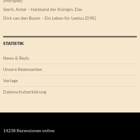
(Hörspiel)
Szerb, Antal – Halsband der Königin, Das
Dirk van den Boom – Ein Leben für Leeluu (D9E)
STATISTIK
News & Rezis
Unsere Rezensenten
Verlage
Datenschutzerklärung
14238 Rezensionen online