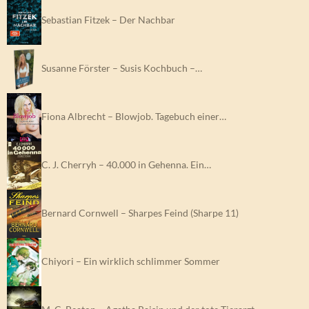
Sebastian Fitzek – Der Nachbar
Susanne Förster – Susis Kochbuch –…
Fiona Albrecht – Blowjob. Tagebuch einer…
C. J. Cherryh – 40.000 in Gehenna. Ein…
Bernard Cornwell – Sharpes Feind (Sharpe 11)
Chiyori – Ein wirklich schlimmer Sommer
M. C. Beaton – Agatha Raisin und der tote Tierarzt