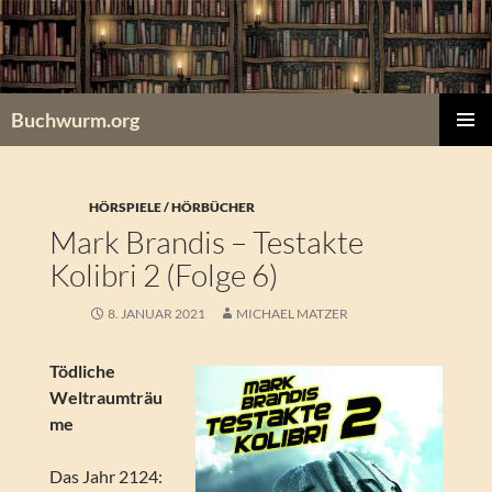
Zum
Inhalt
springen
Buchwurm.org
PRIMÄR
MENÜ
HÖRSPIELE / HÖRBÜCHER
Mark Brandis – Testakte
Kolibri 2 (Folge 6)
8. JANUAR 2021
MICHAEL MATZER
Tödliche
Weltraumträu
me
Das Jahr 2124: