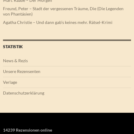
Marc Raabe – Der Morgen
Freund, Peter – Stadt der vergessenen Träume, Die (Die Legenden
von Phantásien)
Agatha Christie – Und dann gab’s keines mehr. Rätsel-Krimi
STATISTIK
News & Rezis
Unsere Rezensenten
Verlage
Datenschutzerklärung
14239 Rezensionen online