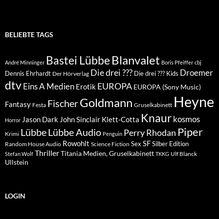
BELIEBTE TAGS
Blanvalet
Bastei Lübbe
André Minninger
Boris Pfeiffer
cbj
Die drei ???
Droemer
Dennis Ehrhardt
Die drei ??? Kids
Der Hörverlag
dtv
EUROPA
Eins A Medien
Erotik
EUROPA (Sony Music)
Heyne
Goldmann
Fischer
Fantasy
Festa
Gruselkabinett
Knaur
kosmos
Klett-Cotta
Jason Dark
John Sinclair
Horror
Piper
Lübbe Audio
Lübbe
Perry Rhodan
Krimi
Penguin
Rowohlt
SF
Sex
Silber Edition
Random House Audio
Science Fiction
Thriller
Titania Medien, Gruselkabinett
Ulf Blanck
Stefan Wolf
TKKG
Ullstein
LOGIN