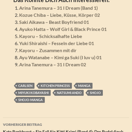
Arina Tanemura – 31 I Dream (Band 1)
Kozue Chiba – Liebe, Küsse, Körper 02
Saki Aikawa – Beast Boyfriend 01
Ayuko Hatta – Wolf Girl & Black Prince 01
Kayoru – Schicksalhafte Liebe
Yuki Shiraishi – Fesseln der Liebe 01
Kayoru – Zusammen mit dir
Ayu Watanabe – Kimi ga Suki (I luv u) 01
Arina Tanemura – 31 I Dream 02
CARLSEN
KITCHEN PRINCESS
MANGA
MIYUKI KOBAYASHI
NATSUMI ANDO
SHOJO
SHOJO-MANGA
Beitragsnavigation
VORHERIGER BEITRAG
Kate Pankhurst – Ein Fall für Kitti Krimi (Band 4): Der Pudel-Spuk