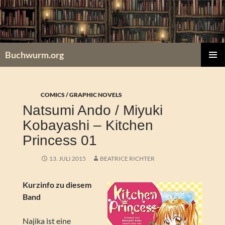
Zum
Inhalt
springen
Buchwurm.org
PRIMÄR
MENÜ
COMICS / GRAPHIC NOVELS
Natsumi Ando / Miyuki
Kobayashi – Kitchen
Princess 01
13. JULI 2015
BEATRICE RICHTER
Kurzinfo zu diesem
Band
Najika ist eine