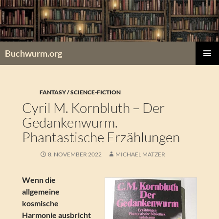
Zum
Inhalt
springen
Buchwurm.org
PRIMÄR
MENÜ
FANTASY / SCIENCE-FICTION
Cyril M. Kornbluth – Der
Gedankenwurm.
Phantastische Erzählungen
8. NOVEMBER 2022
MICHAEL MATZER
Wenn die
allgemeine
kosmische
Harmonie ausbricht