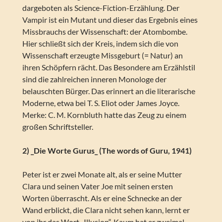
dargeboten als Science-Fiction-Erzählung. Der
Vampir ist ein Mutant und dieser das Ergebnis eines
Missbrauchs der Wissenschaft: der Atombombe.
Hier schließt sich der Kreis, indem sich die von
Wissenschaft erzeugte Missgeburt (= Natur) an
ihren Schöpfern rächt. Das Besondere am Erzählstil
sind die zahlreichen inneren Monologe der
belauschten Bürger. Das erinnert an die literarische
Moderne, etwa bei T. S. Eliot oder James Joyce.
Merke: C. M. Kornbluth hatte das Zeug zu einem
großen Schriftsteller.
2) _Die Worte Gurus_ (The words of Guru, 1941)
Peter ist er zwei Monate alt, als er seine Mutter
Clara und seinen Vater Joe mit seinen ersten
Worten überrascht. Als er eine Schnecke an der
Wand erblickt, die Clara nicht sehen kann, lernt er
von ihr das Wort „Illusion“. Kaum hat er zweimal