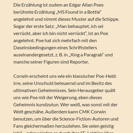
Die Erzählung ist zudem an Edgar Allan Poes
berühmte Erzählung „MS Found in a Bottle“
angelehnt und nimmt dieses Muster auf die Schippe.
Sogar der erste Satz: „Man behauptet, ich sei
verrückt, aber ich bin nicht verrückt“, ist an Poe
angelehnt. Poe hat sich mehrfach mit den
Daseinsbedingungen eines Schriftstellers
auseinandergesetzt, z. B. in „Xing a Paragrab“ und
manche seiner Figuren sind Reporter.
Corwin erscheint uns wie ein klassischer Poe-Held:
irre, seine Unschuld beteuernd und im Besitz des
ultimativen Geheimnisses. Sein Herausgeber quält
uns wie Poe mit der Weigerung, eben dieses
Geheimnis kundzutun. Wer weiß, was sonst mit der
Welt geschähe. Außerdem kann CMK Corwin
benutzen, um über die Science-Fiction-Autoren und
Fans gleichermaßen herzuziehen. Sie seien geistig
labil – oder würden es durch ihre SF-Lektüre über