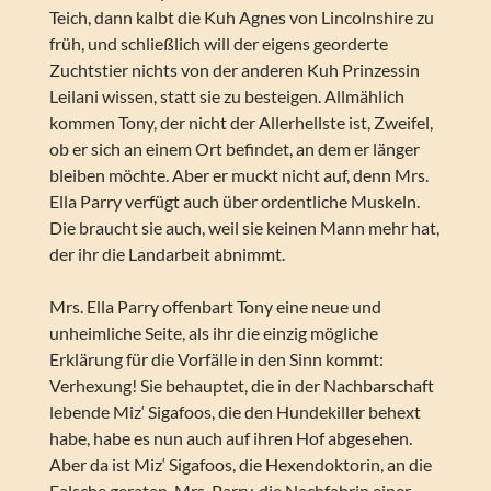
Teich, dann kalbt die Kuh Agnes von Lincolnshire zu
früh, und schließlich will der eigens georderte
Zuchtstier nichts von der anderen Kuh Prinzessin
Leilani wissen, statt sie zu besteigen. Allmählich
kommen Tony, der nicht der Allerhellste ist, Zweifel,
ob er sich an einem Ort befindet, an dem er länger
bleiben möchte. Aber er muckt nicht auf, denn Mrs.
Ella Parry verfügt auch über ordentliche Muskeln.
Die braucht sie auch, weil sie keinen Mann mehr hat,
der ihr die Landarbeit abnimmt.
Mrs. Ella Parry offenbart Tony eine neue und
unheimliche Seite, als ihr die einzig mögliche
Erklärung für die Vorfälle in den Sinn kommt:
Verhexung! Sie behauptet, die in der Nachbarschaft
lebende Miz‘ Sigafoos, die den Hundekiller behext
habe, habe es nun auch auf ihren Hof abgesehen.
Aber da ist Miz‘ Sigafoos, die Hexendoktorin, an die
Falsche geraten. Mrs. Parry, die Nachfahrin einer