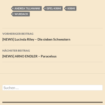
ANDREA TILLMANNS
EIFEL-KRIMI
KRIMI
WURDACK
Beitragsnavigation
VORHERIGER BEITRAG
[NEWS] Lucinda Riley – Die sieben Schwestern
NÄCHSTER BEITRAG
[NEWS] ARNO ENDLER – Paracelsus
Suchen
nach: