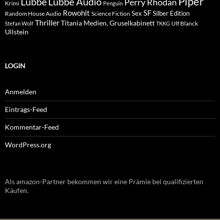
Piper
Lübbe Audio
Lübbe
Perry Rhodan
Krimi
Penguin
Rowohlt
SF
Sex
Silber Edition
Random House Audio
Science Fiction
Thriller
Titania Medien, Gruselkabinett
Ulf Blanck
Stefan Wolf
TKKG
Ullstein
LOGIN
Anmelden
Eintrags-Feed
Kommentar-Feed
WordPress.org
Als amazon-Partner bekommen wir eine Prämie bei qualifizierten
Käufen.