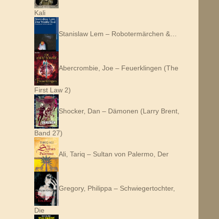
Kali
Stanislaw Lem – Robotermärchen &…
Abercrombie, Joe – Feuerklingen (The
First Law 2)
Shocker, Dan – Dämonen (Larry Brent,
Band 27)
Ali, Tariq – Sultan von Palermo, Der
Gregory, Philippa – Schwiegertochter,
Die