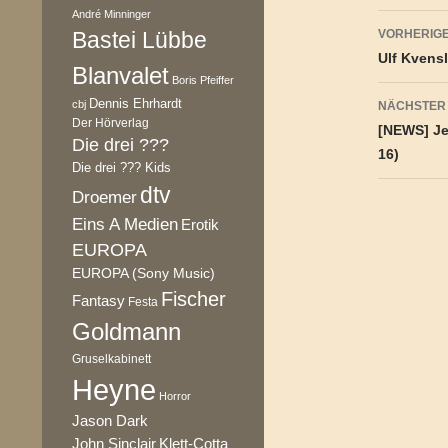
André Minninger
Beitr
Bastei Lübbe
VORHERIGE
Ulf Kvensl
Blanvalet
Boris Pfeiffer
Dennis Ehrhardt
cbj
NÄCHSTER
Der Hörverlag
[NEWS] Je
Die drei ???
16)
Die drei ??? Kids
dtv
Droemer
Eins A Medien
Erotik
EUROPA
EUROPA (Sony Music)
Fischer
Fantasy
Festa
Goldmann
Gruselkabinett
Heyne
Horror
Jason Dark
Klett-Cotta
John Sinclair