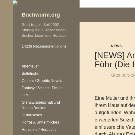
Zum
Inhalt
Buchwurm.org
springen
Geist ist geil! Seit 2002 –
Ständig neue Rezensionen,
Bücher, Lese- und Hörtipps
NEWS
14238 Rezensionen online
[NEWS] An
Föhr (Die 
Abenteuer
Belletristik
29. JUNI 2
Comics / Graphic Novels
Fantasy / Science-Fiction
Film
Eine Mutter und ih
Grenzwissenschaft und
ihrem Haus auf der 
Neues Denken
aufgefunden. Währ
Historisches
erweiterten Suizid 
Horror & Unheimliches
einflussreiche Vat
Hörspiele / Hörbücher
durch. Als das Erg