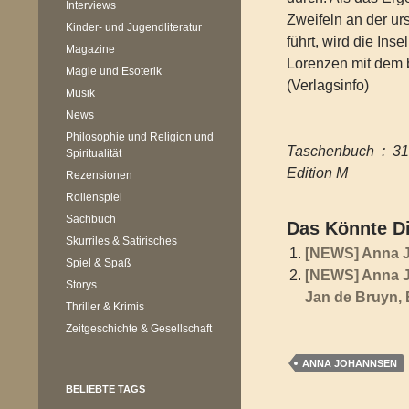
Interviews
Zweifeln an der u
Kinder- und Jugendliteratur
führt, wird die In
Magazine
Lorenzen mit dem b
Magie und Esoterik
(Verlagsinfo)
Musik
News
Philosophie und Religion und
Taschenbuc
Spiritualität
Edition M
Rezensionen
Rollenspiel
Sachbuch
Das Könnte Di
Skurriles & Satirisches
[NEWS] Anna J
Spiel & Spaß
[NEWS] Anna Jo
Storys
Jan de Bruyn, 
Thriller & Krimis
Zeitgeschichte & Gesellschaft
ANNA JOHANNSEN
BELIEBTE TAGS