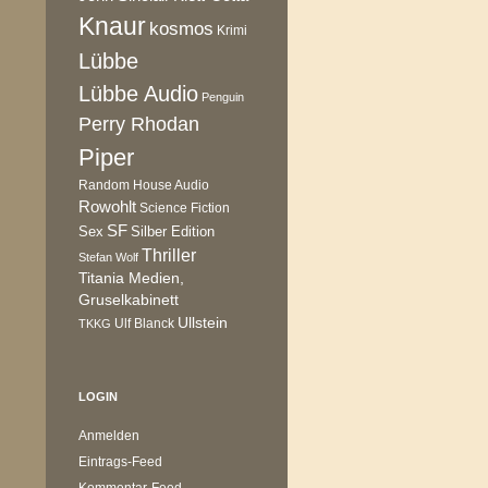
Knaur
kosmos
Krimi
Lübbe
Lübbe Audio
Penguin
Perry Rhodan
Piper
Random House Audio
Rowohlt
Science Fiction
SF
Sex
Silber Edition
Thriller
Stefan Wolf
Titania Medien,
Gruselkabinett
Ullstein
Ulf Blanck
TKKG
LOGIN
Anmelden
Eintrags-Feed
Kommentar-Feed