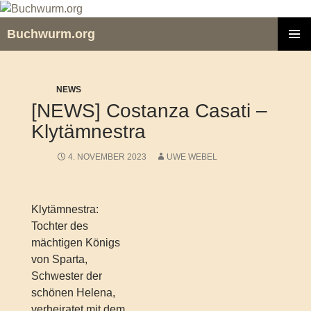
Zum
Inhalt
Buchwurm.org
springen
PRIMÄR
MENÜ
NEWS
[NEWS] Costanza Casati –
Klytämnestra
4. NOVEMBER 2023
UWE WEBEL
Klytämnestra:
Tochter des
mächtigen Königs
von Sparta,
Schwester der
schönen Helena,
verheiratet mit dem