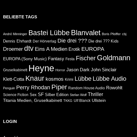
BELIEBTE TAGS
Blanvalet
Bastei Lübbe
André Minninger
Boris Pfeiffer
cbj
Die drei ???
Dennis Ehrhardt
Die drei ??? Kids
Der Hörverlag
dtv
Eins A Medien
EUROPA
Droemer
Erotik
Goldmann
Fischer
Fantasy
EUROPA (Sony Music)
Festa
Heyne
Jason Dark
John Sinclair
Gruselkabinett
Horror
Knaur
Lübbe
Lübbe Audio
kosmos
Klett-Cotta
Krimi
Piper
Perry Rhodan
Rowohlt
Random House Audio
Penguin
Thriller
SF
Sex
Silber Edition
Science Fiction
Stefan Wolf
Ullstein
Titania Medien, Gruselkabinett
Ulf Blanck
TKKG
LOGIN