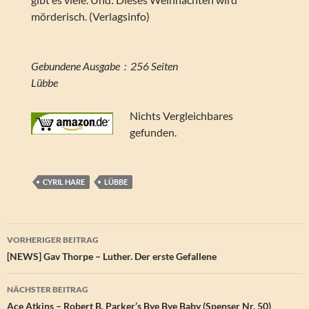
mörderisch. (Verlagsinfo)
Gebundene Ausgabe ‏ : ‎ 256 Seiten
Lübbe
Nichts Vergleichbares
gefunden.
CYRIL HARE
LÜBBE
Beitragsnavigation
VORHERIGER BEITRAG
[NEWS] Gav Thorpe – Luther. Der erste Gefallene
NÄCHSTER BEITRAG
Ace Atkins – Robert B. Parker’s Bye Bye Baby (Spenser Nr. 50)