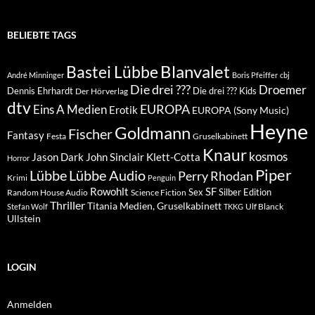
BELIEBTE TAGS
Blanvalet
Bastei Lübbe
André Minninger
Boris Pfeiffer
cbj
Die drei ???
Droemer
Dennis Ehrhardt
Die drei ??? Kids
Der Hörverlag
dtv
EUROPA
Eins A Medien
Erotik
EUROPA (Sony Music)
Heyne
Goldmann
Fischer
Fantasy
Festa
Gruselkabinett
Knaur
kosmos
Klett-Cotta
Jason Dark
John Sinclair
Horror
Piper
Lübbe Audio
Lübbe
Perry Rhodan
Krimi
Penguin
Rowohlt
SF
Sex
Silber Edition
Random House Audio
Science Fiction
Thriller
Titania Medien, Gruselkabinett
Ulf Blanck
Stefan Wolf
TKKG
Ullstein
LOGIN
Anmelden