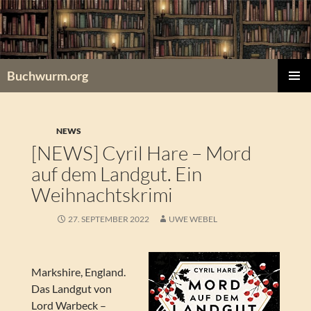
Zum
Inhalt
springen
Buchwurm.org
PRIMÄR
MENÜ
NEWS
[NEWS] Cyril Hare – Mord
auf dem Landgut. Ein
Weihnachtskrimi
27. SEPTEMBER 2022
UWE WEBEL
Markshire, England.
Das Landgut von
Lord Warbeck –