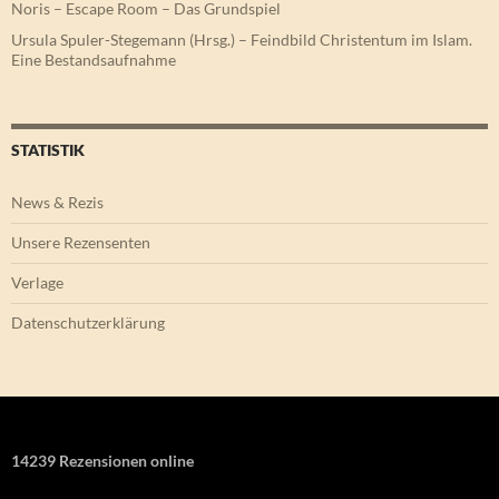
Noris – Escape Room – Das Grundspiel
Ursula Spuler-Stegemann (Hrsg.) – Feindbild Christentum im Islam.
Eine Bestandsaufnahme
STATISTIK
News & Rezis
Unsere Rezensenten
Verlage
Datenschutzerklärung
14239 Rezensionen online