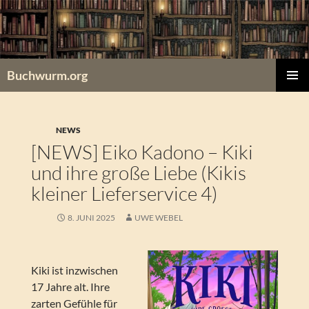
Zum
Inhalt
springen
Buchwurm.org
PRIMÄR
MENÜ
NEWS
[NEWS] Eiko Kadono – Kiki
und ihre große Liebe (Kikis
kleiner Lieferservice 4)
8. JUNI 2025
UWE WEBEL
Kiki ist inzwischen
17 Jahre alt. Ihre
zarten Gefühle für