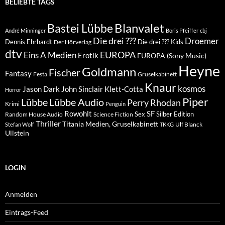
BELIEBTE TAGS
Blanvalet
Bastei Lübbe
André Minninger
Boris Pfeiffer
cbj
Die drei ???
Droemer
Dennis Ehrhardt
Die drei ??? Kids
Der Hörverlag
dtv
EUROPA
Eins A Medien
Erotik
EUROPA (Sony Music)
Heyne
Goldmann
Fischer
Fantasy
Festa
Gruselkabinett
Knaur
kosmos
Klett-Cotta
Jason Dark
John Sinclair
Horror
Piper
Lübbe Audio
Lübbe
Perry Rhodan
Krimi
Penguin
Rowohlt
SF
Sex
Silber Edition
Random House Audio
Science Fiction
Thriller
Titania Medien, Gruselkabinett
Ulf Blanck
Stefan Wolf
TKKG
Ullstein
LOGIN
Anmelden
Eintrags-Feed