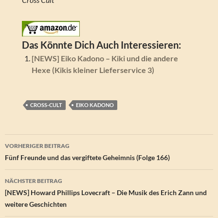
Das Könnte Dich Auch Interessieren:
[NEWS] Eiko Kadono – Kiki und die andere
Hexe (Kikis kleiner Lieferservice 3)
CROSS-CULT
EIKO KADONO
Beitragsnavigation
VORHERIGER BEITRAG
Fünf Freunde und das vergiftete Geheimnis (Folge 166)
NÄCHSTER BEITRAG
[NEWS] Howard Phillips Lovecraft – Die Musik des Erich Zann und
weitere Geschichten