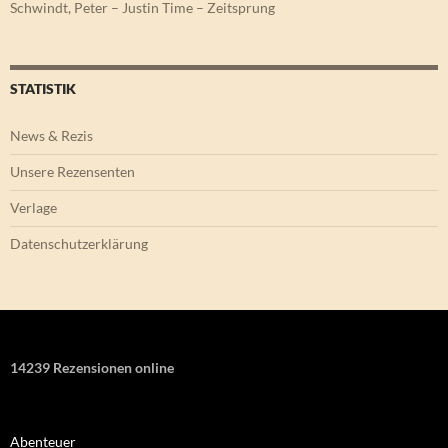
Schwindt, Peter – Justin Time – Zeitsprung
STATISTIK
News & Rezis
Unsere Rezensenten
Verlage
Datenschutzerklärung
14239 Rezensionen online
Abenteuer