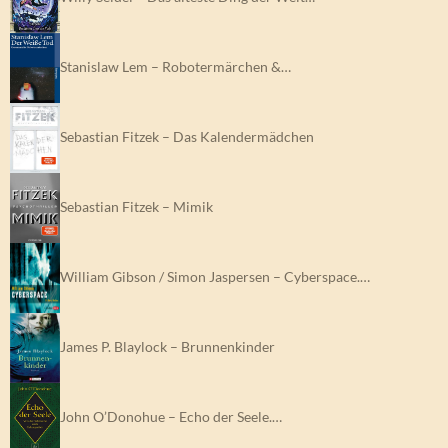
Stanislaw Lem – Robotermärchen &…
Sebastian Fitzek – Das Kalendermädchen
Sebastian Fitzek – Mimik
William Gibson / Simon Jaspersen – Cyberspace.…
James P. Blaylock – Brunnenkinder
John O’Donohue – Echo der Seele.…