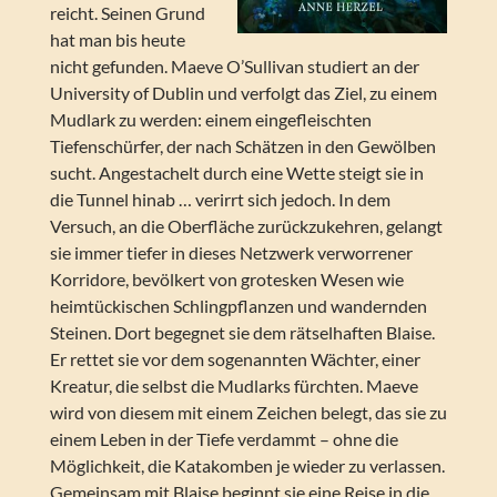
reicht. Seinen Grund
hat man bis heute
nicht gefunden. Maeve O’Sullivan studiert an der
University of Dublin und verfolgt das Ziel, zu einem
Mudlark zu werden: einem eingefleischten
Tiefenschürfer, der nach Schätzen in den Gewölben
sucht. Angestachelt durch eine Wette steigt sie in
die Tunnel hinab … verirrt sich jedoch. In dem
Versuch, an die Oberfläche zurückzukehren, gelangt
sie immer tiefer in dieses Netzwerk verworrener
Korridore, bevölkert von grotesken Wesen wie
heimtückischen Schlingpflanzen und wandernden
Steinen. Dort begegnet sie dem rätselhaften Blaise.
Er rettet sie vor dem sogenannten Wächter, einer
Kreatur, die selbst die Mudlarks fürchten. Maeve
wird von diesem mit einem Zeichen belegt, das sie zu
einem Leben in der Tiefe verdammt – ohne die
Möglichkeit, die Katakomben je wieder zu verlassen.
Gemeinsam mit Blaise beginnt sie eine Reise in die