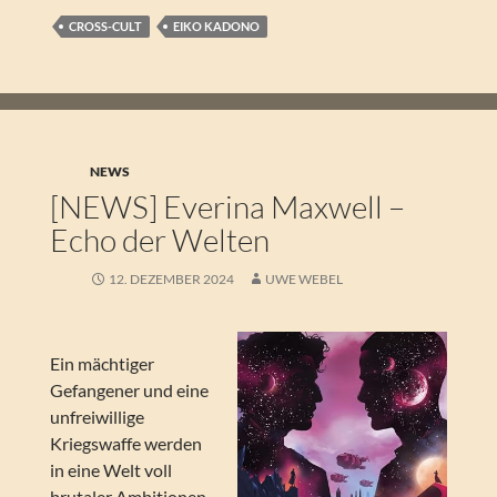
CROSS-CULT
EIKO KADONO
NEWS
[NEWS] Everina Maxwell –
Echo der Welten
12. DEZEMBER 2024
UWE WEBEL
Ein mächtiger
Gefangener und eine
unfreiwillige
Kriegswaffe werden
in eine Welt voll
brutaler Ambitionen