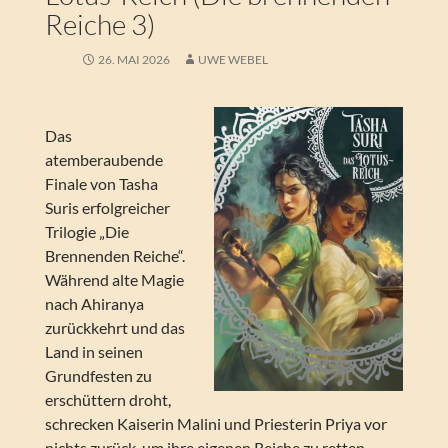
Reiche 3)
26. MAI 2026
UWE WEBEL
Das
atemberaubende
Finale von Tasha
Suris erfolgreicher
Trilogie „Die
Brennenden Reiche“.
Während alte Magie
nach Ahiranya
zurückkehrt und das
Land in seinen
Grundfesten zu
erschüttern droht,
schrecken Kaiserin Malini und Priesterin Priya vor
nichts zurück, um ihre eigenen Reiche zu retten –