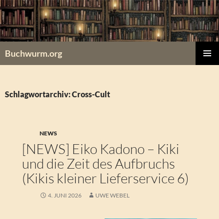
Zum
Inhalt
springen
Buchwurm.org
PRIMÄR
MENÜ
Schlagwortarchiv: Cross-Cult
NEWS
[NEWS] Eiko Kadono – Kiki
und die Zeit des Aufbruchs
(Kikis kleiner Lieferservice 6)
4. JUNI 2026
UWE WEBEL