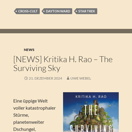
CROSS-CULT
DAYTON WARD
STAR TREK
NEWS
[NEWS] Kritika H. Rao – The
Surviving Sky
21. DEZEMBER 2024
UWE WEBEL
Eine üppige Welt
voller katastrophaler
Stürme,
planetenweiter
Dschungel,