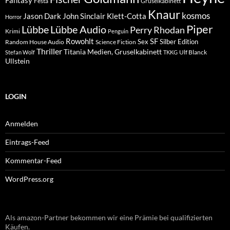
Festa
Gruselkabinett
Knaur
kosmos
Klett-Cotta
Jason Dark
John Sinclair
Horror
Piper
Lübbe Audio
Lübbe
Perry Rhodan
Krimi
Penguin
Rowohlt
SF
Sex
Silber Edition
Random House Audio
Science Fiction
Thriller
Titania Medien, Gruselkabinett
Ulf Blanck
Stefan Wolf
TKKG
Ullstein
LOGIN
Anmelden
Eintrags-Feed
Kommentar-Feed
WordPress.org
Als amazon-Partner bekommen wir eine Prämie bei qualifizierten
Käufen.