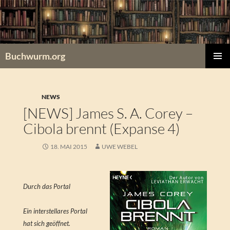
Zum
Inhalt
springen
Buchwurm.org
PRIMÄR
MENÜ
NEWS
[NEWS] James S. A. Corey –
Cibola brennt (Expanse 4)
18. MAI 2015
UWE WEBEL
Durch das Portal
Ein interstellares Portal
hat sich geöffnet.