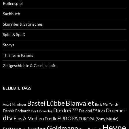
Rollenspiel
Sachbuch
Skurriles & Satirisches
Spiel & Spaß
Storys
Thriller & Krimis
Zeitgeschichte & Gesellschaft
BELIEBTE TAGS
Blanvalet
Bastei Lübbe
André Minninger
Boris Pfeiffer
cbj
Die drei ???
Droemer
Dennis Ehrhardt
Die drei ??? Kids
Der Hörverlag
dtv
EUROPA
Eins A Medien
Erotik
EUROPA (Sony Music)
Heyne
Goldmann
Fischer
Fantasy