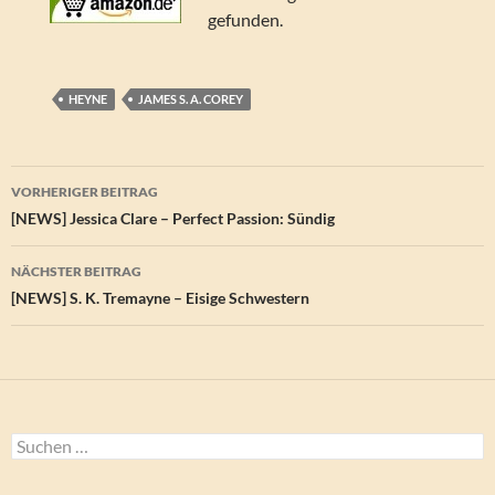
gefunden.
HEYNE
JAMES S. A. COREY
Beitragsnavigation
VORHERIGER BEITRAG
[NEWS] Jessica Clare – Perfect Passion: Sündig
NÄCHSTER BEITRAG
[NEWS] S. K. Tremayne – Eisige Schwestern
Suchen
nach: