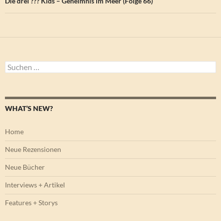
Die drei ??? Kids – Geheimnis im Meer (Folge 66)
Suchen
nach:
WHAT’S NEW?
Home
Neue Rezensionen
Neue Bücher
Interviews + Artikel
Features + Storys