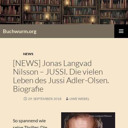
Zum
Inhalt
springen
Buchwurm.org
PRIMÄR
MENÜ
NEWS
[NEWS] Jonas Langvad
Nilsson – JUSSI. Die vielen
Leben des Jussi Adler-Olsen.
Biografie
29. SEPTEMBER 2018
UWE WEBEL
So spannend wie
seine Thriller: Die