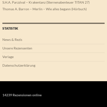
S.H.A. Parzzival – Krakentanz (Sternenabenteuer TITAN 27)
Thomas A. Barron – Merlin – Wie alles begann (Hörbuch)
STATISTIK
News & Rezis
Unsere Rezensenten
Verlage
Datenschutzerklärung
14239 Rezensionen online