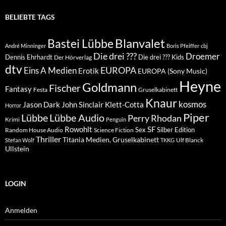
BELIEBTE TAGS
Blanvalet
Bastei Lübbe
André Minninger
Boris Pfeiffer
cbj
Die drei ???
Droemer
Dennis Ehrhardt
Die drei ??? Kids
Der Hörverlag
dtv
EUROPA
Eins A Medien
Erotik
EUROPA (Sony Music)
Heyne
Goldmann
Fischer
Fantasy
Festa
Gruselkabinett
Knaur
kosmos
Klett-Cotta
Jason Dark
John Sinclair
Horror
Piper
Lübbe Audio
Lübbe
Perry Rhodan
Krimi
Penguin
Rowohlt
SF
Sex
Silber Edition
Random House Audio
Science Fiction
Thriller
Titania Medien, Gruselkabinett
Ulf Blanck
Stefan Wolf
TKKG
Ullstein
LOGIN
Anmelden