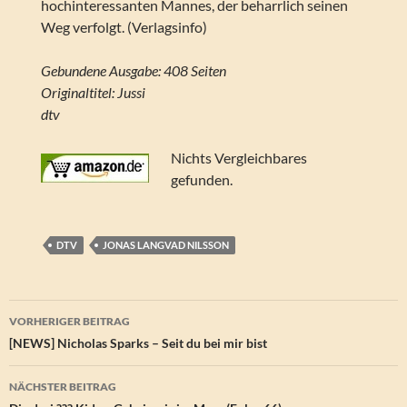
hochinteressanten Mannes, der beharrlich seinen
Weg verfolgt. (Verlagsinfo)
Gebundene Ausgabe: 408 Seiten
Originaltitel: Jussi
dtv
Nichts Vergleichbares
gefunden.
DTV
JONAS LANGVAD NILSSON
Beitragsnavigation
VORHERIGER BEITRAG
[NEWS] Nicholas Sparks – Seit du bei mir bist
NÄCHSTER BEITRAG